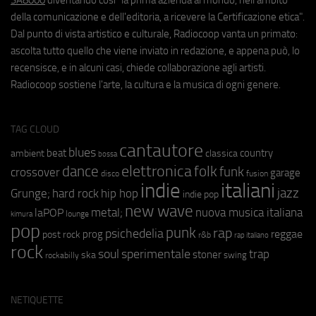
della comunicazione e dell'editoria, a ricevere la Certificazione etica".
Dal punto di vista artistico e culturale, Radiocoop vanta un primato:
ascolta tutto quello che viene inviato in redazione, e appena può, lo
recensisce, e in alcuni casi, chiede collaborazione agli artisti.
Radiocoop sostiene l'arte, la cultura e la musica di ogni genere.
TAG CLOUD
cantautore
blues
beat
country
ambient
classica
bossa
elettronica
dance
folk
funk
crossover
garage
fusion
disco
indie
italiani
jazz
hip hop
Grunge;
hard rock
indie pop
new wave
metal;
nuova musica italiana
laPOP
lounge
kimura
pop
punk
rap
psichedelia
reggae
prog
post rock
r&b
rap italiano
rock
soul
sperimentale
trap
stoner
ska
swing
rockabilly
NETIQUETTE