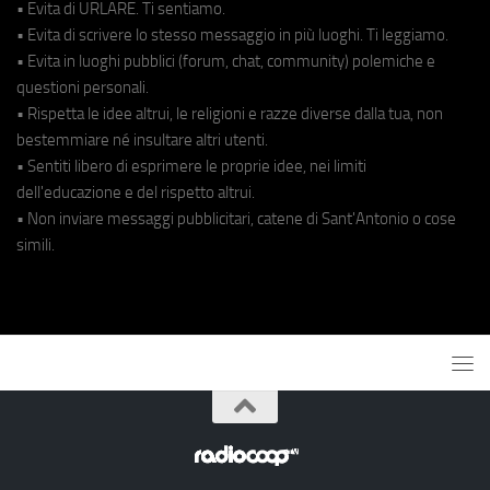
• Evita di URLARE. Ti sentiamo.
• Evita di scrivere lo stesso messaggio in più luoghi. Ti leggiamo.
• Evita in luoghi pubblici (forum, chat, community) polemiche e
questioni personali.
• Rispetta le idee altrui, le religioni e razze diverse dalla tua, non
bestemmiare né insultare altri utenti.
• Sentiti libero di esprimere le proprie idee, nei limiti
dell'educazione e del rispetto altrui.
• Non inviare messaggi pubblicitari, catene di Sant'Antonio o cose
simili.