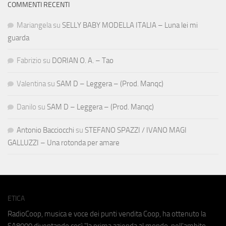
COMMENTI RECENTI
Mariangela
su
SELLY BABY MODELLA ITALIA – Luna lei mi
guarda
Fabrizio
su
DORIAN O. A. – Tao
Valentina
su
SAM D – Leggera – (Prod. Manqc)
Danilo
su
SAM D – Leggera – (Prod. Manqc)
Antonio Bacciocchi
su
STEFANO SPAZZI / IVANO MAGI
GALLUZZI – Una rotonda per amare
ETICA
RadioCoop, musica e voce dei punti vendita Coop, ha ottenuto la
SA8000
diventando così "la prima azienda al mondo, nell'ambito