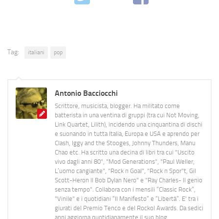
Tag:
italiani
pop
Antonio Bacciocchi
Scrittore, musicista, blogger. Ha militato come
batterista in una ventina di gruppi (tra cui Not Moving,
Link Quartet, Lilith), incidendo una cinquantina di dischi
e suonando in tutta Italia, Europa e USA e aprendo per
Clash, Iggy and the Stooges, Johnny Thunders, Manu
Chao etc. Ha scritto una decina di libri tra cui "Uscito
vivo dagli anni 80", "Mod Generations", "Paul Weller,
L’uomo cangiante", "Rock n Goal", "Rock n Spor"t, Gil
Scott-Heron Il Bob Dylan Nero" e "Ray Charles- Il genio
senza tempo". Collabora con i mensili “Classic Rock”,
"Vinile" e i quotidiani “Il Manifesto” e “Libertà”. E' tra i
giurati del Premio Tenco e del Rockol Awards. Da sedici
anni aggiorna quotidianamente il suo blog