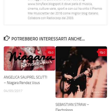
www.tonyface.blogspot.it dove parla di musica,
cinema, culture varie, sport e con cui ha vinto il Premio
Mei Musicletter del 2016 come miglior blog italiano.
Collabora con Radiocoop dal 2003.
POTREBBERO INTERESSARTI ANCHE...
0
0
ANGELICA SAUPREL SCUTTI
– Niagara Rendez Vous
04/05/2017
SEBASTIAN STRAW –
Electroloop