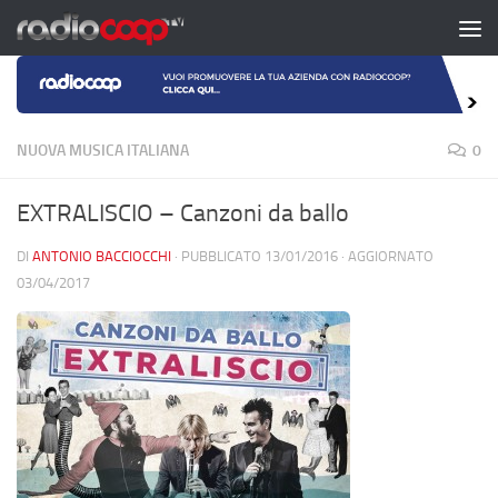
Salta al contenuto
NUOVA MUSICA ITALIANA
0
EXTRALISCIO – Canzoni da ballo
DI
ANTONIO BACCIOCCHI
· PUBBLICATO
13/01/2016
· AGGIORNATO
03/04/2017