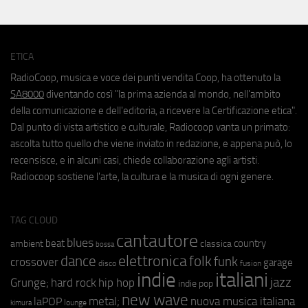
ETICA
RadioCoop, musica e voce dei punti vendita Coop, ha ottenuto la
SA8000
diventando così "la prima azienda al mondo, nell'ambito
della comunicazione e dell'editoria, a ricevere la Certificazione etica".
Dal punto di vista artistico e culturale, Radiocoop vanta un primato:
ascolta tutto quello che viene inviato in redazione, e appena può, lo
recensisce, e in alcuni casi, chiede collaborazione agli artisti.
Radiocoop sostiene l'arte, la cultura e la musica di ogni genere.
TAG CLOUD
cantautore
blues
beat
country
ambient
classica
bossa
elettronica
dance
folk
funk
crossover
garage
fusion
disco
indie
italiani
jazz
hip hop
Grunge;
hard rock
indie pop
new wave
metal;
nuova musica italiana
laPOP
lounge
kimura