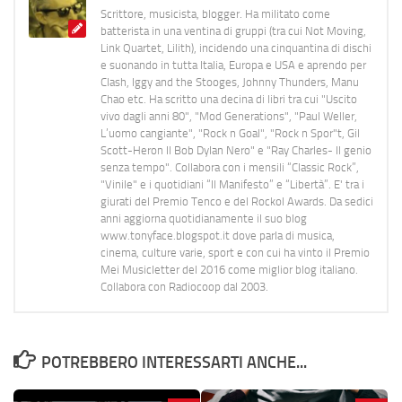
Scrittore, musicista, blogger. Ha militato come
batterista in una ventina di gruppi (tra cui Not Moving,
Link Quartet, Lilith), incidendo una cinquantina di dischi
e suonando in tutta Italia, Europa e USA e aprendo per
Clash, Iggy and the Stooges, Johnny Thunders, Manu
Chao etc. Ha scritto una decina di libri tra cui "Uscito
vivo dagli anni 80", "Mod Generations", "Paul Weller,
L’uomo cangiante", "Rock n Goal", "Rock n Spor"t, Gil
Scott-Heron Il Bob Dylan Nero" e "Ray Charles- Il genio
senza tempo". Collabora con i mensili “Classic Rock”,
"Vinile" e i quotidiani “Il Manifesto” e “Libertà”. E' tra i
giurati del Premio Tenco e del Rockol Awards. Da sedici
anni aggiorna quotidianamente il suo blog
www.tonyface.blogspot.it dove parla di musica,
cinema, culture varie, sport e con cui ha vinto il Premio
Mei Musicletter del 2016 come miglior blog italiano.
Collabora con Radiocoop dal 2003.
POTREBBERO INTERESSARTI ANCHE...