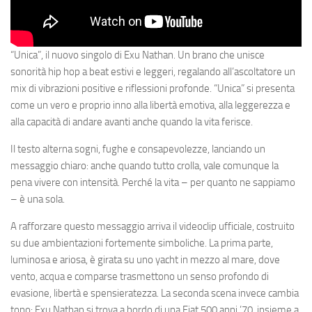
“Unica”, il nuovo singolo di Exu Nathan. Un brano che unisce
sonorità hip hop a beat estivi e leggeri, regalando all’ascoltatore un
mix di vibrazioni positive e riflessioni profonde. “Unica” si presenta
come un vero e proprio inno alla libertà emotiva, alla leggerezza e
alla capacità di andare avanti anche quando la vita ferisce.
Il testo alterna sogni, fughe e consapevolezze, lanciando un
messaggio chiaro: anche quando tutto crolla, vale comunque la
pena vivere con intensità. Perché la vita – per quanto ne sappiamo
– è una sola.
A rafforzare questo messaggio arriva il videoclip ufficiale, costruito
su due ambientazioni fortemente simboliche. La prima parte,
luminosa e ariosa, è girata su uno yacht in mezzo al mare, dove
vento, acqua e comparse trasmettono un senso profondo di
evasione, libertà e spensieratezza. La seconda scena invece cambia
tono: Exu Nathan si trova a bordo di una Fiat 500 anni ’70, insieme a