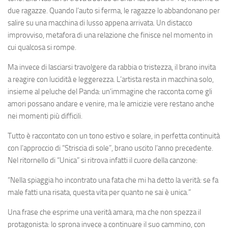
due ragazze. Quando l’auto si ferma, le ragazze lo abbandonano per
salire su una macchina di lusso appena arrivata. Un distacco
improvviso, metafora di una relazione che finisce nel momento in
cui qualcosa si rompe.
Ma invece di lasciarsi travolgere da rabbia o tristezza, il brano invita
a reagire con lucidità e leggerezza. L’artista resta in macchina solo,
insieme al peluche del Panda: un’immagine che racconta come gli
amori possano andare e venire, ma le amicizie vere restano anche
nei momenti più difficili.
Tutto è raccontato con un tono estivo e solare, in perfetta continuità
con l’approccio di “Striscia di sole”, brano uscito l’anno precedente.
Nel ritornello di “Unica” si ritrova infatti il cuore della canzone:
“Nella spiaggia ho incontrato una fata che mi ha detto la verità: se fa
male fatti una risata, questa vita per quanto ne sai è unica.”
Una frase che esprime una verità amara, ma che non spezza il
protagonista: lo sprona invece a continuare il suo cammino, con