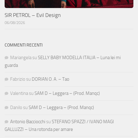
SIR PETROL – Evil Design
06/08/2026
COMMENTI RECENTI
Mariangela
su
SELLY BABY MODELLA ITALIA – Luna lei mi
guarda
Fabrizio
su
DORIAN O. A. – Tao
Valentina
su
SAM D – Leggera – (Prod. Manqc)
Danilo
su
SAM D – Leggera – (Prod. Manqc)
Antonio Bacciocchi
su
STEFANO SPAZZI / IVANO MAGI
GALLUZZI – Una rotonda per amare