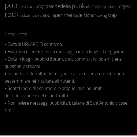
pop
punk
rap
psichedelia
reggae
prog
post rock
r&b
rap italiano
rock
soul
sperimentale
trap
stoner
ska
swing
rockabilly
NETIQUETTE
• Evita di URLARE. Ti sentiamo.
• Evita di scrivere lo stesso messaggio in più luoghi. Ti leggiamo.
• Evita in luoghi pubblici (forum, chat, community) polemiche e
questioni personali.
• Rispetta le idee altrui, le religioni e razze diverse dalla tua, non
bestemmiare né insultare altri utenti.
• Sentiti libero di esprimere le proprie idee, nei limiti
dell'educazione e del rispetto altrui.
• Non inviare messaggi pubblicitari, catene di Sant'Antonio o cose
simili.