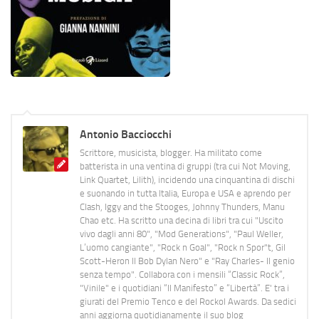
Antonio Bacciocchi
Scrittore, musicista, blogger. Ha militato come
batterista in una ventina di gruppi (tra cui Not Moving,
Link Quartet, Lilith), incidendo una cinquantina di dischi
e suonando in tutta Italia, Europa e USA e aprendo per
Clash, Iggy and the Stooges, Johnny Thunders, Manu
Chao etc. Ha scritto una decina di libri tra cui "Uscito
vivo dagli anni 80", "Mod Generations", "Paul Weller,
L’uomo cangiante", "Rock n Goal", "Rock n Spor"t, Gil
Scott-Heron Il Bob Dylan Nero" e "Ray Charles- Il genio
senza tempo". Collabora con i mensili “Classic Rock”,
"Vinile" e i quotidiani “Il Manifesto” e “Libertà”. E' tra i
giurati del Premio Tenco e del Rockol Awards. Da sedici
anni aggiorna quotidianamente il suo blog