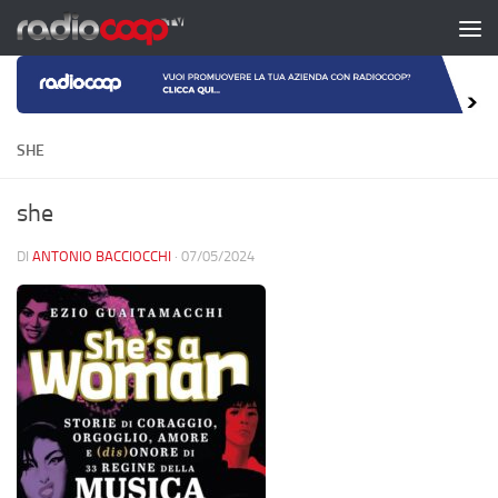
Salta al contenuto
SHE
she
DI
ANTONIO BACCIOCCHI
·
07/05/2024