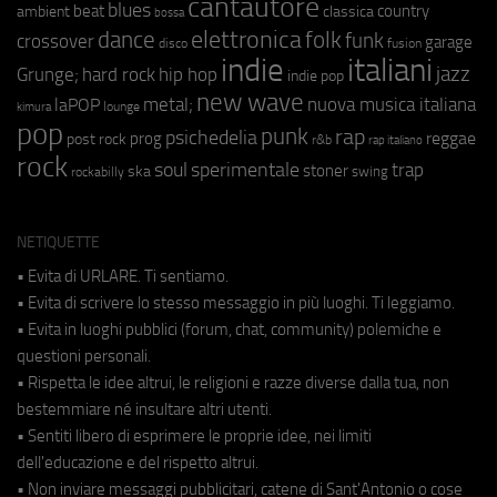
cantautore
blues
beat
country
ambient
classica
bossa
elettronica
dance
folk
funk
crossover
garage
fusion
disco
indie
italiani
jazz
hip hop
Grunge;
hard rock
indie pop
new wave
metal;
nuova musica italiana
laPOP
lounge
kimura
pop
punk
rap
psichedelia
reggae
prog
post rock
r&b
rap italiano
rock
soul
sperimentale
trap
stoner
ska
swing
rockabilly
NETIQUETTE
• Evita di URLARE. Ti sentiamo.
• Evita di scrivere lo stesso messaggio in più luoghi. Ti leggiamo.
• Evita in luoghi pubblici (forum, chat, community) polemiche e
questioni personali.
• Rispetta le idee altrui, le religioni e razze diverse dalla tua, non
bestemmiare né insultare altri utenti.
• Sentiti libero di esprimere le proprie idee, nei limiti
dell'educazione e del rispetto altrui.
• Non inviare messaggi pubblicitari, catene di Sant'Antonio o cose