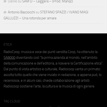
Danilo
su
SAM D – Leggera – (Prod. Manqc)
Antonio Bacciocchi
su
STEFANO SPAZZI / IVANO MAGI
GALLUZZI – Una rotonda per amare
ETICA
RadioCoop, musica e voce dei punti vendita Coop, ha ottenuto la
SA8000
diventando così "la prima azienda al mondo, nell'ambito
della comunicazione e dell'editoria, a ricevere la Certificazione etica".
Dal punto di vista artistico e culturale, Radiocoop vanta un primato:
ascolta tutto quello che viene inviato in redazione, e appena può, lo
recensisce, e in alcuni casi, chiede collaborazione agli artisti.
Radiocoop sostiene l'arte, la cultura e la musica di ogni genere.
TAG CLOUD