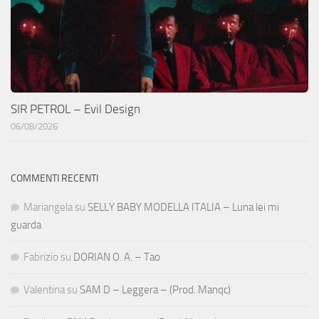
SIR PETROL – Evil Design
06/08/2026
COMMENTI RECENTI
Mariangela
su
SELLY BABY MODELLA ITALIA – Luna lei mi
guarda
Fabrizio
su
DORIAN O. A. – Tao
Valentina
su
SAM D – Leggera – (Prod. Manqc)