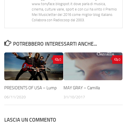
www.tonyface.blogspot.it dove parla di musica,
cinema, culture varie, sport e con cui ha vinto il Premio
Mei Musicletter del 2016 come miglior blog italiano.
Collabora con Radiocoop dal 2003.
POTREBBERO INTERESSARTI ANCHE...
0
0
PRESIDENTS OF USA – Lump
MAY GRAY – Camilla
06/11/2020
31/10/2017
LASCIA UN COMMENTO