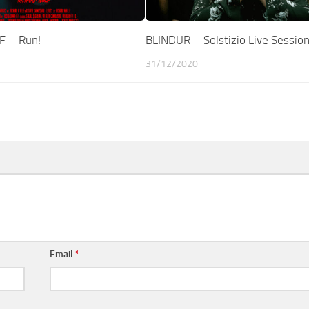
 – Run!
BLINDUR – Solstizio Live Sessio
31/12/2020
Email
*