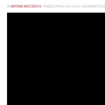
DI
ANTONIO BACCIOCCHI
· PUBBLICATO
01/07/2016
· AGGIORNATO
03