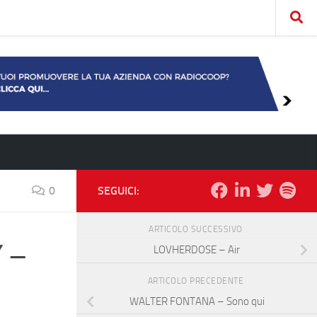
0
SEGUICI:
ARTICOLO SUCCESSIVO
 –
LOVHERDOSE – Air
ARTICOLO PRECEDENTE
WALTER FONTANA – Sono qui