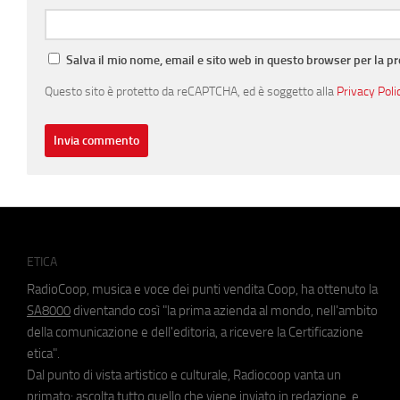
Salva il mio nome, email e sito web in questo browser per la 
Questo sito è protetto da reCAPTCHA, ed è soggetto alla
Privacy Poli
ETICA
RadioCoop, musica e voce dei punti vendita Coop, ha ottenuto la
SA8000
diventando così "la prima azienda al mondo, nell'ambito
della comunicazione e dell'editoria, a ricevere la Certificazione
etica".
Dal punto di vista artistico e culturale, Radiocoop vanta un
primato: ascolta tutto quello che viene inviato in redazione, e