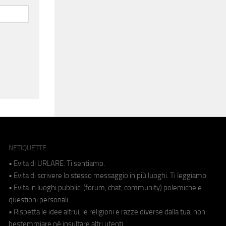
NETIQUETTE
• Evita di URLARE. Ti sentiamo.
• Evita di scrivere lo stesso messaggio in più luoghi. Ti leggiamo.
• Evita in luoghi pubblici (forum, chat, community) polemiche e
questioni personali.
• Rispetta le idee altrui, le religioni e razze diverse dalla tua, non
bestemmiare né insultare altri utenti.