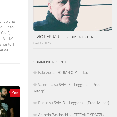
idendo una
Manu Chao
 Goal",
LIVIO FERRARI – La nostra storia
 "Vinile"
04/08/2026
namente il
er del
COMMENTI RECENTI
Fabrizio
su
DORIAN O. A. – Tao
Valentina
su
SAM D – Leggera – (Prod.
Manqc)
0
Danilo
su
SAM D – Leggera – (Prod. Manqc)
Antonio Bacciocchi
su
STEFANO SPAZZI /