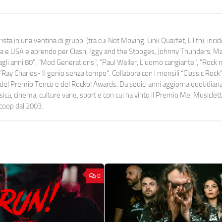
ista in una ventina di gruppi (tra cui Not Moving, Link Quartet, Lilith), inc
uropa e USA e aprendo per Clash, Iggy and the Stooges, Johnny Thunders, 
o dagli anni 80", "Mod Generations", "Paul Weller, L’uomo cangiante", "Rock n
Ray Charles- Il genio senza tempo". Collabora con i mensili “Classic Rock”,
urati del Premio Tenco e del Rockol Awards. Da sedici anni aggiorna quotidia
a, cinema, culture varie, sport e con cui ha vinto il Premio Mei Musiclett
ocoop dal 2003.
0