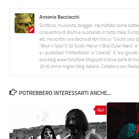
Antonio Bacciocchi
Scrittore, musicista, blogger. Ha militato come batter
cinquantina di dischi e suonando in tutta Italia, E
etc. Ha scritto una decina di libri tra cui "Uscito viv
"Rock n Spor"t, Gil Scott-Heron Il Bob Dylan Nero" e "
e i quotidiani “Il Manifesto” e “Libertà”. E' tra i gi
suo blog www.tonyface.blogspot.it dove parla di music
2016 come miglior blog italiano. Collabora con Radi
POTREBBERO INTERESSARTI ANCHE...
0