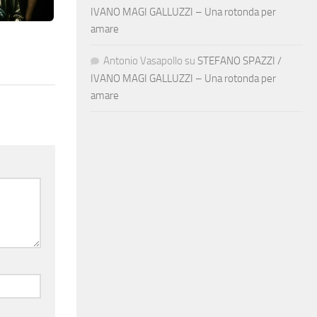
IVANO MAGI GALLUZZI – Una rotonda per
amare
n
Antonio Vasapollo
su
STEFANO SPAZZI /
IVANO MAGI GALLUZZI – Una rotonda per
amare