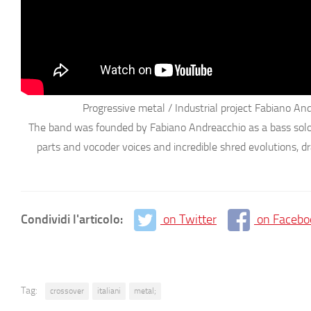
Progressive metal / Industrial project
Fabiano And
The band was founded by Fabiano Andreacchio as a bass solo 
parts and vocoder voices and incredible shred evolutions, d
Condividi l'articolo:
on Twitter
on Facebo
Tag:
crossover
italiani
metal;