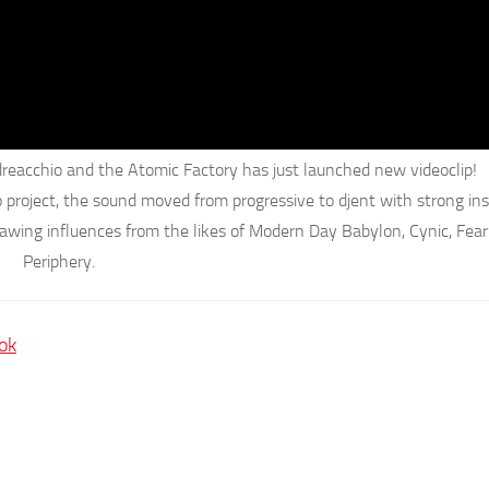
reacchio and the Atomic Factory
has just launched new videoclip!
project, the sound moved from progressive to djent with strong in
rawing influences from the likes of Modern Day Babylon, Cynic, Fear
Periphery.
ok