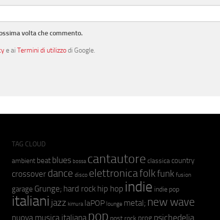
prossima volta che commento.
cy
e ai
Termini di utilizzo
di Google.
TAG CLOUD
cantautore
blues
beat
country
ambient
classica
bossa
elettronica
dance
folk
funk
crossover
fusion
disco
indie
hip hop
Grunge;
hard rock
garage
indie pop
italiani
new wave
jazz
metal;
laPOP
lounge
kimura
pop
psichedelia
nuova musica italiana
prog
post rock