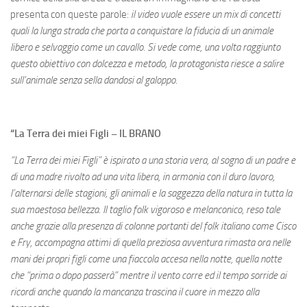
presenta con queste parole:
il
video vuole essere un mix di concetti
quali la lunga strada che porta a conquistare la fiducia di un animale
libero e selvaggio come un cavallo. Si vede come, una volta raggiunto
questo obiettivo con dolcezza e metodo, la protagonista riesce a salire
sull’animale senza sella dandosi al galoppo.
“La Terra dei miei Figli – IL BRANO
“La Terra dei miei Figli” è ispirato a una storia vera, al sogno di un padre e
di una madre rivolto ad una vita libera, in armonia con il duro lavoro,
l’alternarsi delle stagioni, gli animali e la saggezza della natura in tutta la
sua maestosa bellezza. Il taglio folk vigoroso e melanconico, reso tale
anche grazie alla presenza di colonne portanti del folk italiano come Cisco
e Fry, accompagna attimi di quella preziosa avventura rimasta ora nelle
mani dei propri figli come una fiaccola accesa nella notte, quella notte
che “prima o dopo passerà” mentre il vento corre ed il tempo sorride ai
ricordi anche quando la mancanza trascina il cuore in mezzo alla