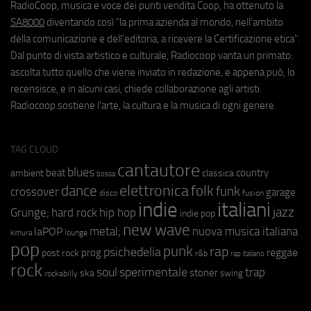
RadioCoop, musica e voce dei punti vendita Coop, ha ottenuto la
SA8000
diventando così "la prima azienda al mondo, nell'ambito
della comunicazione e dell'editoria, a ricevere la Certificazione etica".
Dal punto di vista artistico e culturale, Radiocoop vanta un primato:
ascolta tutto quello che viene inviato in redazione, e appena può, lo
recensisce, e in alcuni casi, chiede collaborazione agli artisti.
Radiocoop sostiene l'arte, la cultura e la musica di ogni genere.
TAG CLOUD
cantautore
blues
beat
country
ambient
classica
bossa
elettronica
dance
folk
funk
crossover
garage
fusion
disco
indie
italiani
jazz
hip hop
Grunge;
hard rock
indie pop
new wave
metal;
nuova musica italiana
laPOP
lounge
kimura
pop
punk
rap
psichedelia
reggae
prog
post rock
r&b
rap italiano
rock
soul
sperimentale
trap
stoner
ska
swing
rockabilly