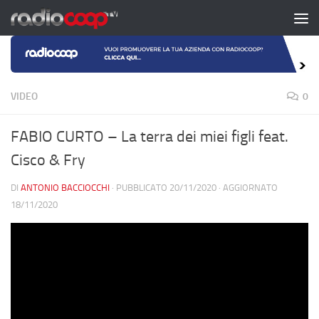
Salta al contenuto
VIDEO
0
FABIO CURTO – La terra dei miei figli feat.
Cisco & Fry
DI
ANTONIO BACCIOCCHI
· PUBBLICATO
20/11/2020
· AGGIORNATO
18/11/2020