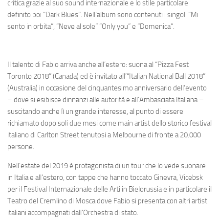
critica grazie al suo sound internazionale e lo stile particolare
definito poi “Dark Blues”. Nell’album sono contenuti i singoli “Mi
sento in orbita”, “Neve al sole” “Only you” e “Domenica”.
Il talento di Fabio arriva anche all’estero: suona al “Pizza Fest
Toronto 2018” (Canada) ed è invitato all’“Italian National Ball 2018”
(Australia) in occasione del cinquantesimo anniversario dell’evento
– dove si esibisce dinnanzi alle autorità e all’Ambasciata Italiana –
suscitando anche lì un grande interesse, al punto di essere
richiamato dopo soli due mesi come main artist dello storico festival
italiano di Carlton Street tenutosi a Melbourne di fronte a 20.000
persone.
Nell’estate del 2019 è protagonista di un tour che lo vede suonare
in Italia e all’estero, con tappe che hanno toccato Ginevra, Vicebsk
per il Festival Internazionale delle Arti in Bielorussia e in particolare il
Teatro del Cremlino di Mosca dove Fabio si presenta con altri artisti
italiani accompagnati dall’Orchestra di stato.