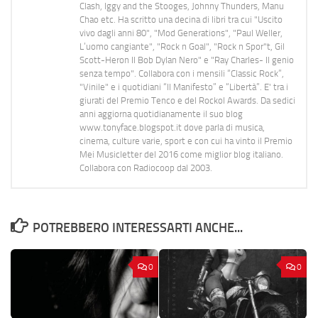
Clash, Iggy and the Stooges, Johnny Thunders, Manu
Chao etc. Ha scritto una decina di libri tra cui "Uscito
vivo dagli anni 80", "Mod Generations", "Paul Weller,
L’uomo cangiante", "Rock n Goal", "Rock n Spor"t, Gil
Scott-Heron Il Bob Dylan Nero" e "Ray Charles- Il genio
senza tempo". Collabora con i mensili “Classic Rock”,
"Vinile" e i quotidiani “Il Manifesto” e “Libertà”. E' tra i
giurati del Premio Tenco e del Rockol Awards. Da sedici
anni aggiorna quotidianamente il suo blog
www.tonyface.blogspot.it dove parla di musica,
cinema, culture varie, sport e con cui ha vinto il Premio
Mei Musicletter del 2016 come miglior blog italiano.
Collabora con Radiocoop dal 2003.
POTREBBERO INTERESSARTI ANCHE...
0
0