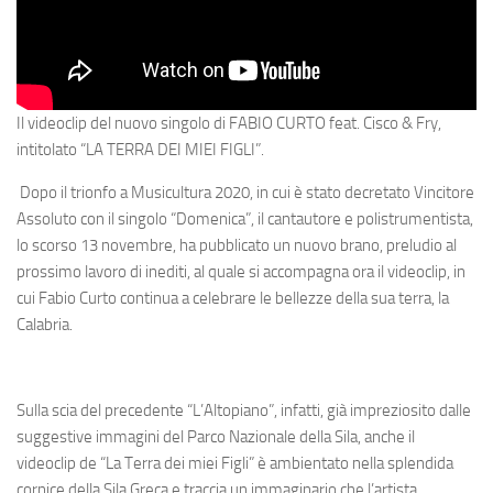
Il videoclip del nuovo singolo di FABIO CURTO feat. Cisco & Fry,
intitolato “LA TERRA DEI MIEI FIGLI”.
Dopo il trionfo a Musicultura 2020, in cui è stato decretato Vincitore
Assoluto con il singolo “Domenica”, il cantautore e polistrumentista,
lo scorso 13 novembre, ha pubblicato un nuovo brano, preludio al
prossimo lavoro di inediti, al quale si accompagna ora il videoclip, in
cui Fabio Curto continua a celebrare le bellezze della sua terra, la
Calabria.
Sulla scia del precedente “L’Altopiano”, infatti, già impreziosito dalle
suggestive immagini del Parco Nazionale della Sila, anche il
videoclip de “La Terra dei miei Figli” è ambientato nella splendida
cornice della Sila Greca e traccia un immaginario che l’artista