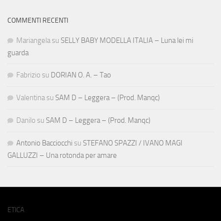
COMMENTI RECENTI
Mariangela
su
SELLY BABY MODELLA ITALIA – Luna lei mi
guarda
Fabrizio
su
DORIAN O. A. – Tao
Valentina
su
SAM D – Leggera – (Prod. Manqc)
Danilo
su
SAM D – Leggera – (Prod. Manqc)
Antonio Bacciocchi
su
STEFANO SPAZZI / IVANO MAGI
GALLUZZI – Una rotonda per amare
ETICA