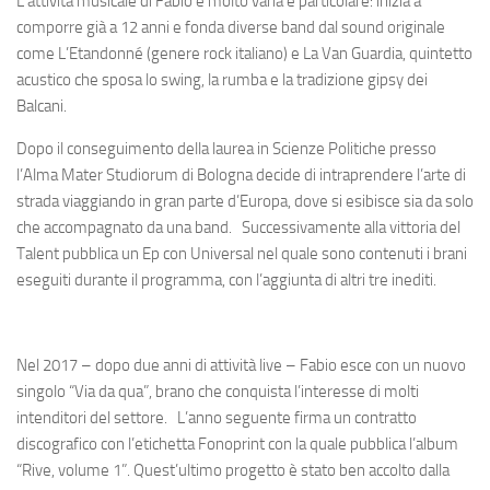
L’attività musicale di Fabio è molto varia e particolare: inizia a
comporre già a 12 anni e fonda diverse band dal sound originale
come L’Etandonné (genere rock italiano) e La Van Guardia, quintetto
acustico che sposa lo swing, la rumba e la tradizione gipsy dei
Balcani.
Dopo il conseguimento della laurea in Scienze Politiche presso
l’Alma Mater Studiorum di Bologna decide di intraprendere l’arte di
strada viaggiando in gran parte d’Europa, dove si esibisce sia da solo
che accompagnato da una band. Successivamente alla vittoria del
Talent pubblica un Ep con Universal nel quale sono contenuti i brani
eseguiti durante il programma, con l’aggiunta di altri tre inediti.
Nel 2017 – dopo due anni di attività live – Fabio esce con un nuovo
singolo “Via da qua”, brano che conquista l’interesse di molti
intenditori del settore. L’anno seguente firma un contratto
discografico con l’etichetta Fonoprint con la quale pubblica l’album
“Rive, volume 1”. Quest’ultimo progetto è stato ben accolto dalla