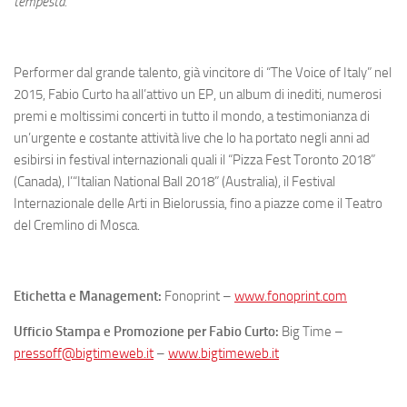
tempesta.
Performer dal grande talento, già vincitore di “The Voice of Italy” nel
2015, Fabio Curto ha all’attivo un EP, un album di inediti, numerosi
premi e moltissimi concerti in tutto il mondo, a testimonianza di
un’urgente e costante attività live che lo ha portato negli anni ad
esibirsi in festival internazionali quali il “Pizza Fest Toronto 2018”
(Canada), l’“Italian National Ball 2018” (Australia), il Festival
Internazionale delle Arti in Bielorussia, fino a piazze come il Teatro
del Cremlino di Mosca.
Etichetta e Management:
Fonoprint –
www.fonoprint.com
Ufficio Stampa e Promozione per Fabio Curto:
Big Time –
pressoff@bigtimeweb.it
–
www.bigtimeweb.it