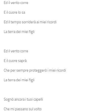
Ed il vento corre
E il cuore lo sa
Ed il tempo sorriderà ai miei ricordi
La terra dei miei figli
Ed il vento corre
E il cuore saprà
Che per sempre proteggerò i miei ricordi
La terra dei miei figli
Sognò ancora i tuoi capelli
Che mi passano sul volto