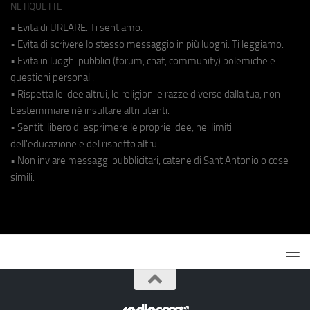
NETIQUETTE
• Evita di URLARE. Ti sentiamo.
• Evita di scrivere lo stesso messaggio in più luoghi. Ti leggiamo.
• Evita in luoghi pubblici (forum, chat, community) polemiche e
questioni personali.
• Rispetta le idee altrui, le religioni e razze diverse dalla tua, non
bestemmiare né insultare altri utenti.
• Sentiti libero di esprimere le proprie idee, nei limiti
dell'educazione e del rispetto altrui.
• Non inviare messaggi pubblicitari, catene di Sant'Antonio o cose
simili.