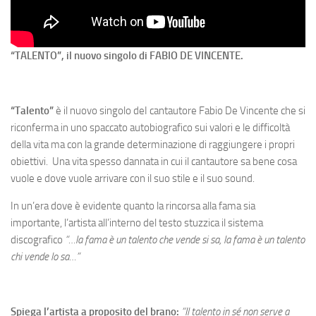
“TALENTO”, il nuovo singolo di FABIO DE VINCENTE.
“Talento”
è il nuovo singolo deI cantautore Fabio De Vincente che si
riconferma in uno spaccato autobiografico sui valori e le difficoltà
della vita ma con la grande determinazione di raggiungere i propri
obiettivi. Una vita spesso dannata in cui il cantautore sa bene cosa
vuole e dove vuole arrivare con il suo stile e il suo sound.
In un’era dove è evidente quanto la rincorsa alla fama sia
importante, l’artista all’interno del testo stuzzica il sistema
discografico
“…la fama è un talento che vende si sa, la fama è un talento
chi vende lo sa…”
Spiega l’artista a proposito del brano:
“Il talento in sé non serve a