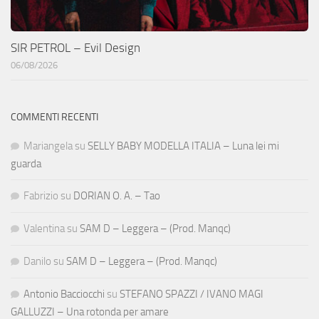
SIR PETROL – Evil Design
06/08/2026
COMMENTI RECENTI
Mariangela
su
SELLY BABY MODELLA ITALIA – Luna lei mi
guarda
Fabrizio
su
DORIAN O. A. – Tao
Valentina
su
SAM D – Leggera – (Prod. Manqc)
Danilo
su
SAM D – Leggera – (Prod. Manqc)
Antonio Bacciocchi
su
STEFANO SPAZZI / IVANO MAGI
GALLUZZI – Una rotonda per amare