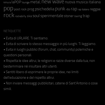
new wave
metal;
nuova musica italiana
laPOP
lounge
kimura
pop
punk
rap
psichedelia
reggae
prog
post rock
r&b
rap italiano
rock
soul
sperimentale
trap
stoner
ska
swing
rockabilly
NETIQUETTE
• Evita di URLARE. Ti sentiamo.
• Evita di scrivere lo stesso messaggio in più luoghi. Ti leggiamo.
• Evita in luoghi pubblici (forum, chat, community) polemiche e
questioni personali.
• Rispetta le idee altrui, le religioni e razze diverse dalla tua, non
bestemmiare né insultare altri utenti.
• Sentiti libero di esprimere le proprie idee, nei limiti
dell'educazione e del rispetto altrui.
• Non inviare messaggi pubblicitari, catene di Sant'Antonio o cose
simili.