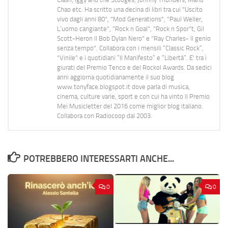
Chao etc. Ha scritto una decina di libri tra cui "Uscito
vivo dagli anni 80", "Mod Generations", "Paul Weller,
L’uomo cangiante", "Rock n Goal", "Rock n Spor"t, Gil
Scott-Heron Il Bob Dylan Nero" e "Ray Charles- Il genio
senza tempo". Collabora con i mensili “Classic Rock”,
"Vinile" e i quotidiani “Il Manifesto” e “Libertà”. E' tra i
giurati del Premio Tenco e del Rockol Awards. Da sedici
anni aggiorna quotidianamente il suo blog
www.tonyface.blogspot.it dove parla di musica,
cinema, culture varie, sport e con cui ha vinto il Premio
Mei Musicletter del 2016 come miglior blog italiano.
Collabora con Radiocoop dal 2003.
POTREBBERO INTERESSARTI ANCHE...
0
0