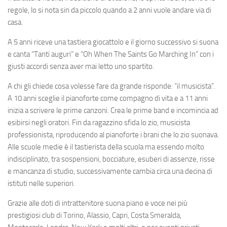
regole, lo si nota sin da piccolo quando a 2 anni vuole andare via di
casa.
A 5 anni riceve una tastiera giocattolo e il giorno successivo si suona
e canta “Tanti auguri” e “Oh When The Saints Go Marching In” con i
giusti accordi senza aver mai letto uno spartito.
A chi gli chiede cosa volesse fare da grande risponde: “il musicista”.
A 10 anni sceglie il pianoforte come compagno di vita e a 11 anni
inizia a scrivere le prime canzoni. Crea le prime band e incomincia ad
esibirsi negli oratori. Fin da ragazzino sfida lo zio, musicista
professionista, riproducendo al pianoforte i brani che lo zio suonava.
Alle scuole medie è il tastierista della scuola ma essendo molto
indisciplinato, tra sospensioni, bocciature, esuberi di assenze, risse
e mancanza di studio, successivamente cambia circa una decina di
istituti nelle superiori.
Grazie alle doti di intrattenitore suona piano e voce nei più
prestigiosi club di Torino, Alassio, Capri, Costa Smeralda,