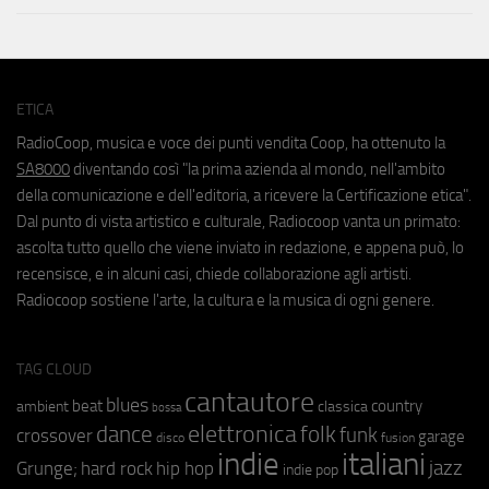
ETICA
RadioCoop, musica e voce dei punti vendita Coop, ha ottenuto la
SA8000
diventando così "la prima azienda al mondo, nell'ambito
della comunicazione e dell'editoria, a ricevere la Certificazione etica".
Dal punto di vista artistico e culturale, Radiocoop vanta un primato:
ascolta tutto quello che viene inviato in redazione, e appena può, lo
recensisce, e in alcuni casi, chiede collaborazione agli artisti.
Radiocoop sostiene l'arte, la cultura e la musica di ogni genere.
TAG CLOUD
cantautore
blues
beat
country
ambient
classica
bossa
elettronica
dance
folk
funk
crossover
garage
fusion
disco
indie
italiani
jazz
hip hop
Grunge;
hard rock
indie pop