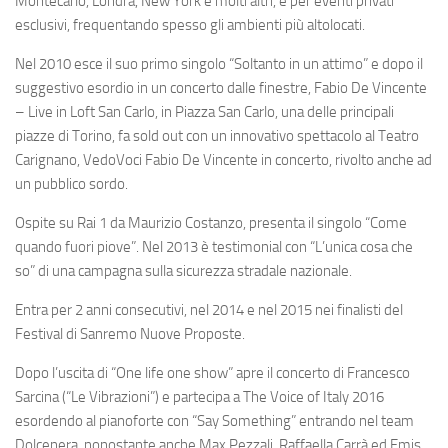
Montecarlo, Londra, New York e molti altri, e per eventi privati
esclusivi, frequentando spesso gli ambienti più altolocati.
Nel 2010 esce il suo primo singolo “Soltanto in un attimo” e dopo il
suggestivo esordio in un concerto dalle finestre, Fabio De Vincente
– Live in Loft San Carlo, in Piazza San Carlo, una delle principali
piazze di Torino, fa sold out con un innovativo spettacolo al Teatro
Carignano, VedoVoci Fabio De Vincente in concerto, rivolto anche ad
un pubblico sordo.
Ospite su Rai 1 da Maurizio Costanzo, presenta il singolo “Come
quando fuori piove”. Nel 2013 è testimonial con “L’unica cosa che
so” di una campagna sulla sicurezza stradale nazionale.
Entra per 2 anni consecutivi, nel 2014 e nel 2015 nei finalisti del
Festival di Sanremo Nuove Proposte.
Dopo l’uscita di “One life one show” apre il concerto di Francesco
Sarcina (“Le Vibrazioni”) e partecipa a The Voice of Italy 2016
esordendo al pianoforte con “Say Something” entrando nel team
Dolcenera, nonostante anche Max Pezzali, Raffaella Carrà ed Emis