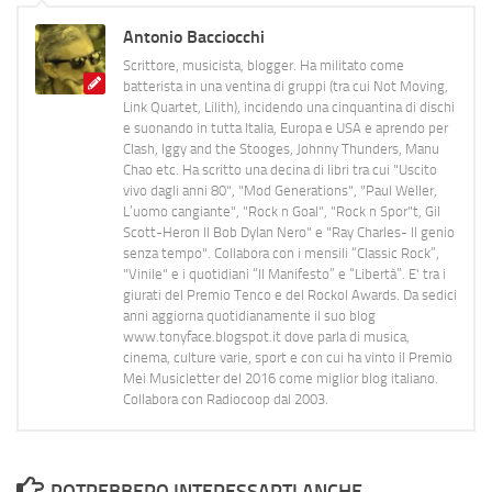
Antonio Bacciocchi
Scrittore, musicista, blogger. Ha militato come
batterista in una ventina di gruppi (tra cui Not Moving,
Link Quartet, Lilith), incidendo una cinquantina di dischi
e suonando in tutta Italia, Europa e USA e aprendo per
Clash, Iggy and the Stooges, Johnny Thunders, Manu
Chao etc. Ha scritto una decina di libri tra cui "Uscito
vivo dagli anni 80", "Mod Generations", "Paul Weller,
L’uomo cangiante", "Rock n Goal", "Rock n Spor"t, Gil
Scott-Heron Il Bob Dylan Nero" e "Ray Charles- Il genio
senza tempo". Collabora con i mensili “Classic Rock”,
"Vinile" e i quotidiani “Il Manifesto” e “Libertà”. E' tra i
giurati del Premio Tenco e del Rockol Awards. Da sedici
anni aggiorna quotidianamente il suo blog
www.tonyface.blogspot.it dove parla di musica,
cinema, culture varie, sport e con cui ha vinto il Premio
Mei Musicletter del 2016 come miglior blog italiano.
Collabora con Radiocoop dal 2003.