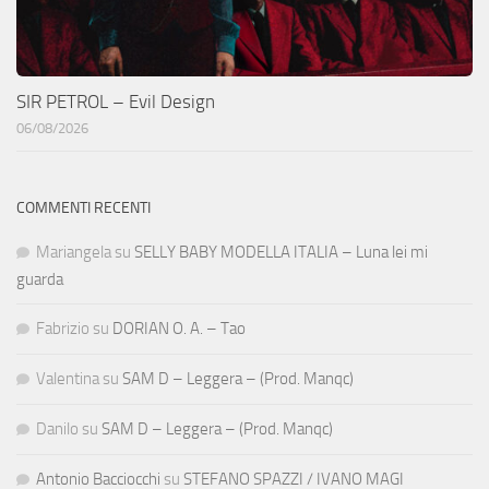
SIR PETROL – Evil Design
06/08/2026
COMMENTI RECENTI
Mariangela
su
SELLY BABY MODELLA ITALIA – Luna lei mi
guarda
Fabrizio
su
DORIAN O. A. – Tao
Valentina
su
SAM D – Leggera – (Prod. Manqc)
Danilo
su
SAM D – Leggera – (Prod. Manqc)
Antonio Bacciocchi
su
STEFANO SPAZZI / IVANO MAGI