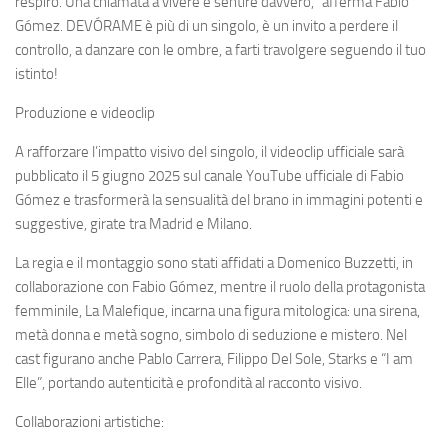
respiro. Una chiamata a vivere e sentire davvero,” afferma Fabio
Gómez. DEVÓRAME è più di un singolo, è un invito a perdere il
controllo, a danzare con le ombre, a farti travolgere seguendo il tuo
istinto!
Produzione e videoclip
A rafforzare l’impatto visivo del singolo, il videoclip ufficiale sarà
pubblicato il 5 giugno 2025 sul canale YouTube ufficiale di Fabio
Gómez e trasformerà la sensualità del brano in immagini potenti e
suggestive, girate tra Madrid e Milano.
La regia e il montaggio sono stati affidati a Domenico Buzzetti, in
collaborazione con Fabio Gómez, mentre il ruolo della protagonista
femminile, La Malefique, incarna una figura mitologica: una sirena,
metà donna e metà sogno, simbolo di seduzione e mistero. Nel
cast figurano anche Pablo Carrera, Filippo Del Sole, Starks e “I am
Elle”, portando autenticità e profondità al racconto visivo.
Collaborazioni artistiche: