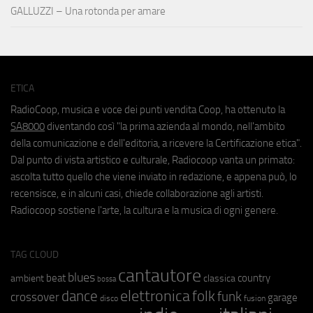
GALLUZZI – Una rotonda per amare
ETICA
RadioCoop, musica e voce dei punti vendita Coop, ha ottenuto la
SA8000
diventando così "la prima azienda al mondo, nell'ambito
della comunicazione e dell'editoria, a ricevere la Certificazione etica".
Dal punto di vista artistico e culturale, Radiocoop vanta un primato:
ascolta tutto quello che viene inviato in redazione, e appena può, lo
recensisce, e in alcuni casi, chiede collaborazione agli artisti.
Radiocoop sostiene l'arte, la cultura e la musica di ogni genere.
TAG CLOUD
cantautore
blues
beat
country
ambient
classica
bossa
elettronica
dance
folk
funk
crossover
garage
fusion
disco