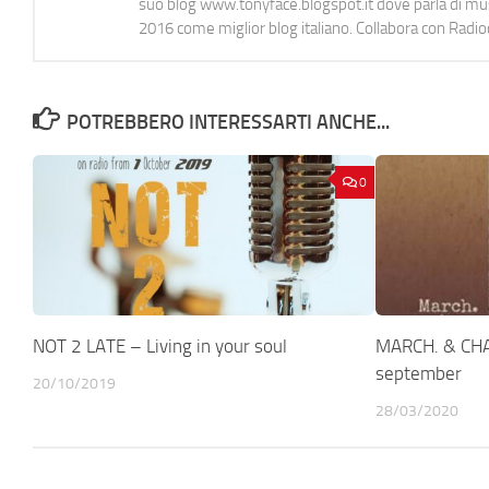
suo blog www.tonyface.blogspot.it dove parla di music
2016 come miglior blog italiano. Collabora con Radi
POTREBBERO INTERESSARTI ANCHE...
0
NOT 2 LATE – Living in your soul
MARCH. & CHA
september
20/10/2019
28/03/2020