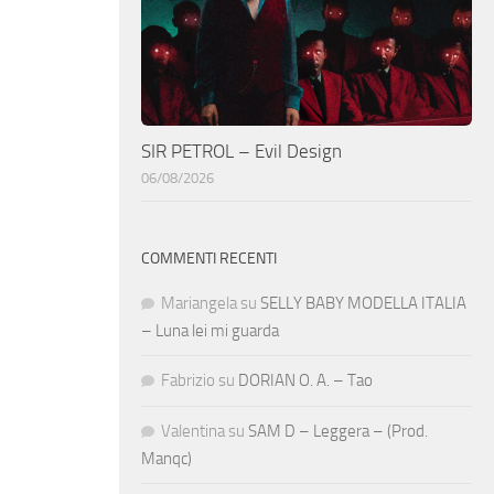
SIR PETROL – Evil Design
06/08/2026
COMMENTI RECENTI
Mariangela
su
SELLY BABY MODELLA ITALIA
– Luna lei mi guarda
Fabrizio
su
DORIAN O. A. – Tao
Valentina
su
SAM D – Leggera – (Prod.
Manqc)