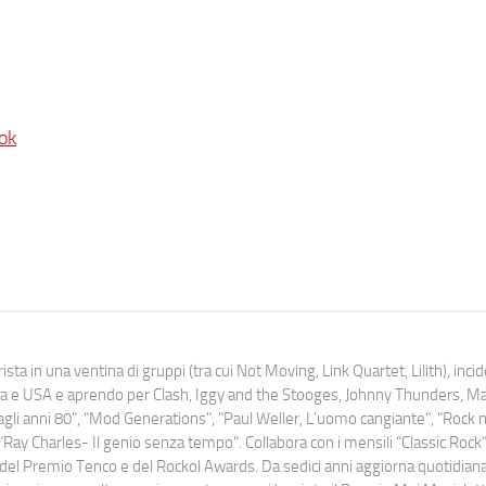
ok
ista in una ventina di gruppi (tra cui Not Moving, Link Quartet, Lilith), inc
uropa e USA e aprendo per Clash, Iggy and the Stooges, Johnny Thunders, 
o dagli anni 80", "Mod Generations", "Paul Weller, L’uomo cangiante", "Rock n
Ray Charles- Il genio senza tempo". Collabora con i mensili “Classic Rock”,
urati del Premio Tenco e del Rockol Awards. Da sedici anni aggiorna quotidia