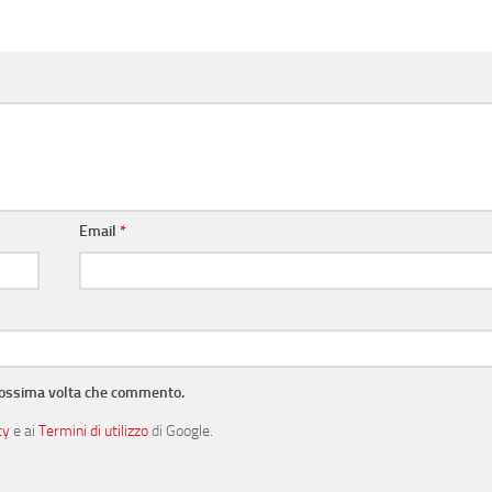
Email
*
prossima volta che commento.
cy
e ai
Termini di utilizzo
di Google.