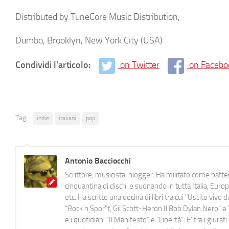
Distributed by TuneCore Music Distribution,
Dumbo, Brooklyn, New York City (USA)
Condividi l'articolo:
on Twitter
on Facebo
Tag:
indie
italiani
pop
Antonio Bacciocchi
Scrittore, musicista, blogger. Ha militato come batter
cinquantina di dischi e suonando in tutta Italia, E
etc. Ha scritto una decina di libri tra cui "Uscito viv
"Rock n Spor"t, Gil Scott-Heron Il Bob Dylan Nero" e "
e i quotidiani “Il Manifesto” e “Libertà”. E' tra i gi