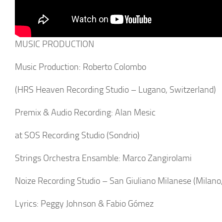
MUSIC PRODUCTION
Music Production: Roberto Colombo
(HRS Heaven Recording Studio – Lugano, Switzerland)
Premix & Audio Recording: Alan Mesic
at SOS Recording Studio (Sondrio)
Strings Orchestra Ensamble: Marco Zangirolami
Noize Recording Studio – San Giuliano Milanese (Milano, 
Lyrics: Peggy Johnson & Fabio Gómez