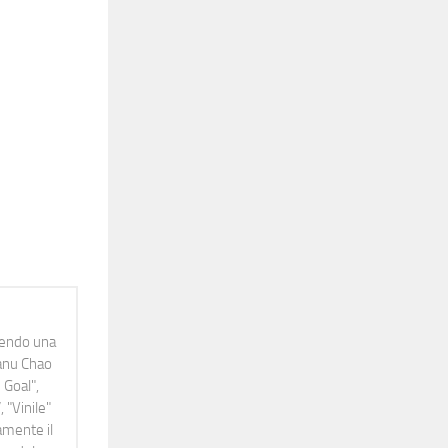
idendo una
Manu Chao
 Goal",
 "Vinile"
namente il