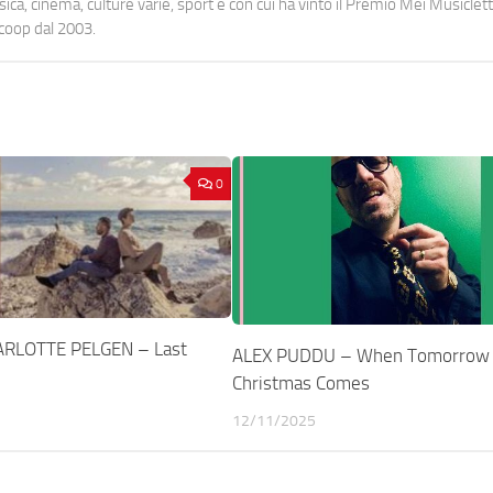
a, cinema, culture varie, sport e con cui ha vinto il Premio Mei Musiclett
ocoop dal 2003.
0
RLOTTE PELGEN – Last
ALEX PUDDU – When Tomorrow
Christmas Comes
12/11/2025