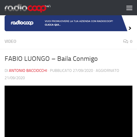
Salta al contenuto
VIDEO
0
FABIO LUONGO – Baila Conmigo
DI
ANTONIO BACCIOCCHI
· PUBBLICATO
27/09/2020
· AGGIORNATO
21/09/2020