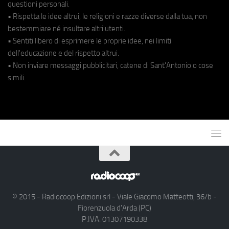
questioni personali.
• Rispetta le idee altrui, le religioni e razze diverse dalla tua, non
bestemmiare né insultare altri utenti.
• Sentiti libero di esprimere le proprie idee, nei limiti
dell'educazione e del rispetto altrui.
• Non inviare messaggi pubblicitari, catene di Sant'Antonio o cose
simili.
© 2015 - Radiocoop Edizioni srl - Viale Giacomo Matteotti, 36/b -
Fiorenzuola d'Arda (PC)
P.IVA: 01307190338