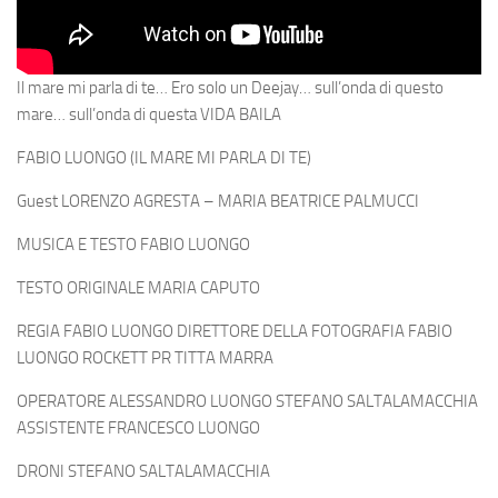
Il mare mi parla di te… Ero solo un Deejay… sull’onda di questo
mare… sull’onda di questa VIDA BAILA
FABIO LUONGO (IL MARE MI PARLA DI TE)
Guest LORENZO AGRESTA – MARIA BEATRICE PALMUCCI
MUSICA E TESTO FABIO LUONGO
TESTO ORIGINALE MARIA CAPUTO
REGIA FABIO LUONGO DIRETTORE DELLA FOTOGRAFIA FABIO
LUONGO ROCKETT PR TITTA MARRA
OPERATORE ALESSANDRO LUONGO STEFANO SALTALAMACCHIA
ASSISTENTE FRANCESCO LUONGO
DRONI STEFANO SALTALAMACCHIA