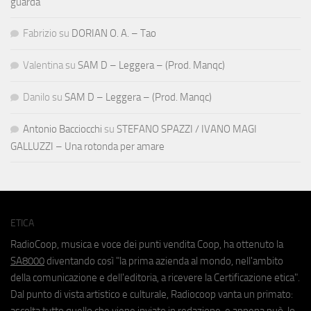
guarda
Fabrizio
su
DORIAN O. A. – Tao
Valentina
su
SAM D – Leggera – (Prod. Manqc)
Danilo
su
SAM D – Leggera – (Prod. Manqc)
Antonio Bacciocchi
su
STEFANO SPAZZI / IVANO MAGI
GALLUZZI – Una rotonda per amare
ETICA
RadioCoop, musica e voce dei punti vendita Coop, ha ottenuto la
SA8000
diventando così "la prima azienda al mondo, nell'ambito
della comunicazione e dell'editoria, a ricevere la Certificazione etica".
Dal punto di vista artistico e culturale, Radiocoop vanta un primato:
ascolta tutto quello che viene inviato in redazione, e appena può, lo