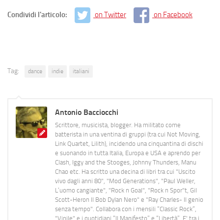
Condividi l'articolo:
on Twitter
on Facebook
Tag:
dance
indie
italiani
Antonio Bacciocchi
Scrittore, musicista, blogger. Ha militato come
batterista in una ventina di gruppi (tra cui Not Moving,
Link Quartet, Lilith), incidendo una cinquantina di dischi
e suonando in tutta Italia, Europa e USA e aprendo per
Clash, Iggy and the Stooges, Johnny Thunders, Manu
Chao etc. Ha scritto una decina di libri tra cui "Uscito
vivo dagli anni 80", "Mod Generations", "Paul Weller,
L’uomo cangiante", "Rock n Goal", "Rock n Spor"t, Gil
Scott-Heron Il Bob Dylan Nero" e "Ray Charles- Il genio
senza tempo". Collabora con i mensili “Classic Rock”,
"Vinile" e i quotidiani “Il Manifesto” e “Libertà”. E' tra i