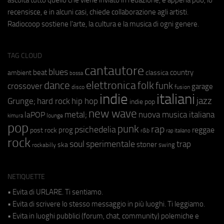
recensisce, e in alcuni casi, chiede collaborazione agli artisti.
Radiocoop sostiene l'arte, la cultura e la musica di ogni genere.
TAG CLOUD
cantautore
blues
beat
country
ambient
classica
bossa
elettronica
dance
folk
funk
crossover
garage
fusion
disco
indie
italiani
jazz
hip hop
Grunge;
hard rock
indie pop
new wave
metal;
nuova musica italiana
laPOP
lounge
kimura
pop
punk
rap
psichedelia
reggae
prog
post rock
r&b
rap italiano
rock
soul
sperimentale
trap
stoner
ska
swing
rockabilly
NETIQUETTE
• Evita di URLARE. Ti sentiamo.
• Evita di scrivere lo stesso messaggio in più luoghi. Ti leggiamo.
• Evita in luoghi pubblici (forum, chat, community) polemiche e