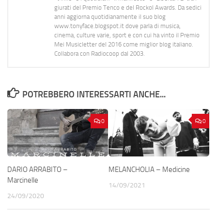
giurati del Premio Tenco e del Rockol Awards. Da sedici
anni aggiorna quotidianamente il suo blog
www.tonyface.blogspot.it dove parla di musica,
cinema, culture varie, sport e con cui ha vinto il Premio
Mei Musicletter del 2016 come miglior blog italiano.
Collabora con Radiocoop dal 2003.
POTREBBERO INTERESSARTI ANCHE...
0
0
DARIO ARRABITO –
MELANCHOLIA – Medicine
Marcinelle
14/09/2021
24/09/2020