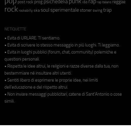
pop
punk
rap
psichedelia
reggae
prog
post rock
r&b
rap italiano
rock
soul
sperimentale
trap
stoner
ska
swing
rockabilly
NETIQUETTE
• Evita di URLARE. Ti sentiamo.
• Evita di scrivere lo stesso messaggio in più luoghi. Ti leggiamo.
• Evita in luoghi pubblici (forum, chat, community) polemiche e
questioni personali.
• Rispetta le idee altrui, le religioni e razze diverse dalla tua, non
bestemmiare né insultare altri utenti.
• Sentiti libero di esprimere le proprie idee, nei limiti
dell'educazione e del rispetto altrui.
• Non inviare messaggi pubblicitari, catene di Sant'Antonio o cose
simili.