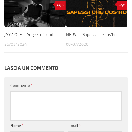
0
0
JAYWOLF – Angels of mud
NERVI – Sapessi che cos’ho
25/03/2024
08/07/2020
LASCIA UN COMMENTO
Commento
*
Nome
*
Email
*