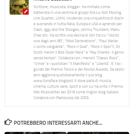
Scrittore, musicista, blogger. Ha militato come
batterista in una ventina di gruppi (tra cui Not Moving,
Link Quartet, Lilith), incidendo una cinquantina di dischi
e suonando in tutta Italia, Europa e USA e aprendo per
Clash, Iggy and the Stooges, Johnny Thunders, Manu
Chao etc. Ha scritto una decina di libri tra cui "Uscito
vivo dagli anni 80", "Mod Generations", "Paul Weller,
L’uomo cangiante", "Rock n Goal", "Rock n Spor"t, Gil
Scott-Heron Il Bob Dylan Nero" e "Ray Charles- Il genio
senza tempo". Collabora con i mensili “Classic Rock”,
"Vinile" e i quotidiani “Il Manifesto” e “Libertà”. E' tra i
giurati del Premio Tenco e del Rockol Awards. Da sedici
anni aggiorna quotidianamente il suo blog
www.tonyface.blogspot.it dove parla di musica,
cinema, culture varie, sport e con cui ha vinto il Premio
Mei Musicletter del 2016 come miglior blog italiano.
Collabora con Radiocoop dal 2003.
POTREBBERO INTERESSARTI ANCHE...