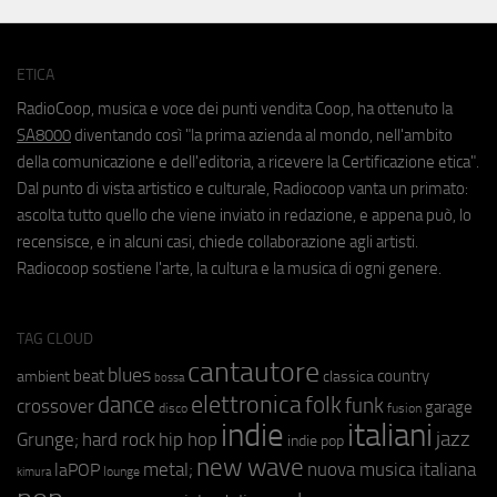
ETICA
RadioCoop, musica e voce dei punti vendita Coop, ha ottenuto la
SA8000
diventando così "la prima azienda al mondo, nell'ambito
della comunicazione e dell'editoria, a ricevere la Certificazione etica".
Dal punto di vista artistico e culturale, Radiocoop vanta un primato:
ascolta tutto quello che viene inviato in redazione, e appena può, lo
recensisce, e in alcuni casi, chiede collaborazione agli artisti.
Radiocoop sostiene l'arte, la cultura e la musica di ogni genere.
TAG CLOUD
cantautore
blues
beat
country
ambient
classica
bossa
elettronica
dance
folk
funk
crossover
garage
fusion
disco
indie
italiani
jazz
hip hop
Grunge;
hard rock
indie pop
new wave
metal;
nuova musica italiana
laPOP
lounge
kimura