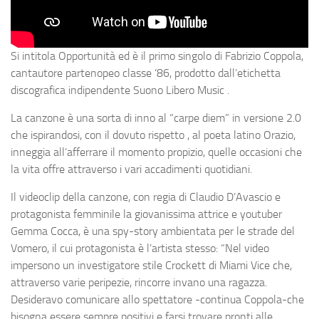
Si intitola
Opportunità
ed è il primo singolo di
Fabrizio Coppola
,
cantautore partenopeo classe ’86, prodotto dall’etichetta
discografica indipendente
Suono Libero Music
.
La canzone è una sorta di inno al “carpe diem” in versione 2.0
che ispirandosi, con il dovuto rispetto , al poeta latino Orazio,
inneggia all’afferrare il momento propizio, quelle occasioni che
la vita offre attraverso i vari accadimenti quotidiani.
Il videoclip della canzone, con regia di
Claudio D’Avascio
e
protagonista femminile la giovanissima attrice e youtuber
Gemma Cocca
, è una spy-story ambientata per le strade del
Vomero, il cui protagonista è l’artista stesso: “Nel video
impersono un investigatore stile Crockett di Miami Vice che,
attraverso varie peripezie, rincorre invano una ragazza.
Desideravo comunicare allo spettatore -continua Coppola-che
bisogna essere sempre positivi e farsi trovare pronti alle