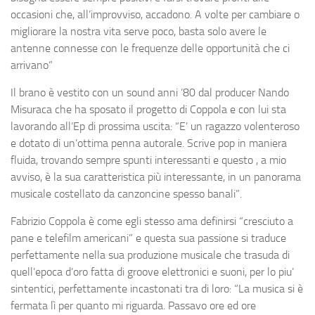
occasioni che, all’improvviso, accadono. A volte per cambiare o
migliorare la nostra vita serve poco, basta solo avere le
antenne connesse con le frequenze delle opportunità che ci
arrivano”
Il brano è vestito con un sound anni ’80 dal producer
Nando
Misuraca
che ha sposato il progetto di Coppola e con lui sta
lavorando all’Ep di prossima uscita: “E’ un ragazzo volenteroso
e dotato di un’ottima penna autorale. Scrive pop in maniera
fluida, trovando sempre spunti interessanti e questo , a mio
avviso, è la sua caratteristica più interessante, in un panorama
musicale costellato da canzoncine spesso banali”.
Fabrizio Coppola è come egli stesso ama definirsi “cresciuto a
pane e telefilm americani” e questa sua passione si traduce
perfettamente nella sua produzione musicale che trasuda di
quell’epoca d’oro fatta di groove elettronici e suoni, per lo piu’
sintentici, perfettamente incastonati tra di loro: “La musica si è
fermata lì per quanto mi riguarda. Passavo ore ed ore