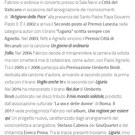
Fabrizio si esibisce in concerto presso la Sala Nervi a
Città del
Vaticano
in occasione dell’assegnazione dei riconoscimenti
di
“
Artigiano della Pace
”
alla presenza del Santo Padre Papa Giovanni
Paolo II. È il
2002
e arriva il
Secondo posto al Premio Lunezia
nella
categoria autori con il brano
“Liguria” scritta sempre con
Agnello.
Nel
2003
, Nitti e Agnello vincono il
Premio Città di
Recanati
con la canzone
Un giorno di ordinaria
follia.
Nel
2004
Fabrizio decide di intraprendere la carriera da solista
ma non smetterà mai di collaborare, come autori, con Paolo Agnello.
Tra il
2005
e il
2006
partecipa alla
Premiazione
Umberto
Bindi
,
dedicata alla canzone d’autore, arrivando al secondo posto: la prima
volta con il brano
Voglio anche te
e la seconda con
Liguria
.
Nel
2014
ha interpretato il brano
Noi due
di
Umberto
Bindi
pubblicato nel disco tributo
Il mio mondo solidale,
prodotto
dall’associazione culturale “
La voce delle donne
” di
Roma
.
Il
2017
vede protagonista Fabrizio nell’
album,
Una ragione per essere
qui
. Un progetto nuovo
,
caratterizzato dagli arrangiamenti del
violoncellista e arrangiatore,
Stefano Cabrera
dei
GnuQuartet
e del
chitarrista
Enrico Pinna
. Tra le tracce presenti troviamo:
Liguria
, inno