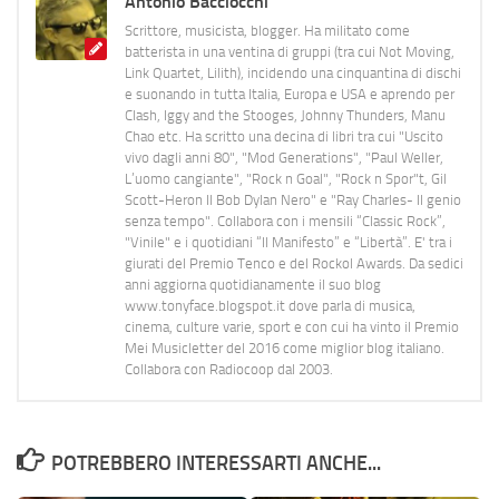
Antonio Bacciocchi
Scrittore, musicista, blogger. Ha militato come
batterista in una ventina di gruppi (tra cui Not Moving,
Link Quartet, Lilith), incidendo una cinquantina di dischi
e suonando in tutta Italia, Europa e USA e aprendo per
Clash, Iggy and the Stooges, Johnny Thunders, Manu
Chao etc. Ha scritto una decina di libri tra cui "Uscito
vivo dagli anni 80", "Mod Generations", "Paul Weller,
L’uomo cangiante", "Rock n Goal", "Rock n Spor"t, Gil
Scott-Heron Il Bob Dylan Nero" e "Ray Charles- Il genio
senza tempo". Collabora con i mensili “Classic Rock”,
"Vinile" e i quotidiani “Il Manifesto” e “Libertà”. E' tra i
giurati del Premio Tenco e del Rockol Awards. Da sedici
anni aggiorna quotidianamente il suo blog
www.tonyface.blogspot.it dove parla di musica,
cinema, culture varie, sport e con cui ha vinto il Premio
Mei Musicletter del 2016 come miglior blog italiano.
Collabora con Radiocoop dal 2003.
POTREBBERO INTERESSARTI ANCHE...