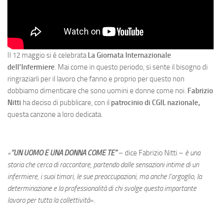
Il 12 maggio si é celebrata
La Giornata Internazionale
dell’Infermiere
. Mai come in questo periodo, si sente il bisogno di
ringraziarli per il lavoro che fanno e proprio per questo non
dobbiamo dimenticare che sono uomini e donne come noi.
Fabrizio
Nitti
ha deciso di pubblicare, con il
patrocinio di CGIL nazionale,
questa canzone a loro dedicata.
«
“UN UOMO E UNA DONNA COME TE”
– dice Fabrizio Nitti –
è una
storia che cerca di raccontare, partendo dalle sensazioni intime di un
infermiere, i suoi timori, le sue preoccupazioni, ma anche l’orgoglio, la
determinazione e la professionalità di chi svolge questo importante
lavoro per tutta la collettività
».