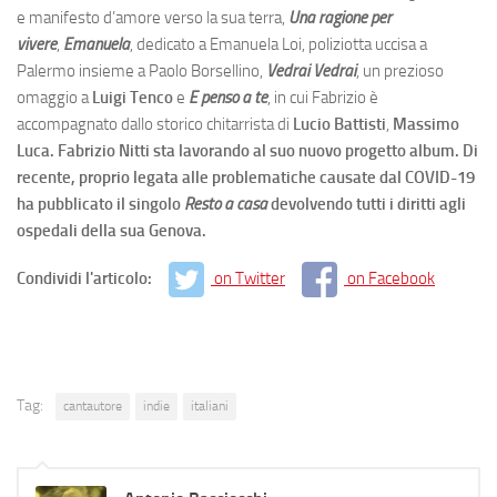
e manifesto d’amore verso la sua terra,
Una ragione per
vivere
,
Emanuela
, dedicato a Emanuela Loi, poliziotta uccisa a
Palermo insieme a Paolo Borsellino,
Vedrai Vedrai
, un prezioso
omaggio a
Luigi Tenco
e
E penso a te
, in cui Fabrizio è
accompagnato dallo storico chitarrista di
Lucio Battisti
,
Massimo
Luca.
Fabrizio Nitti sta lavorando al suo nuovo progetto album. Di
recente, proprio legata alle problematiche causate dal COVID-19
ha pubblicato il singolo
Resto a casa
devolvendo tutti i diritti agli
ospedali della sua Genova.
Condividi l'articolo:
on Twitter
on Facebook
Tag:
cantautore
indie
italiani