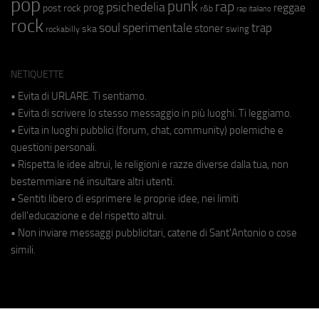
pop
punk
rap
psichedelia
reggae
prog
post rock
r&b
rap italiano
rock
soul
sperimentale
trap
stoner
ska
swing
rockabilly
NETIQUETTE
• Evita di URLARE. Ti sentiamo.
• Evita di scrivere lo stesso messaggio in più luoghi. Ti leggiamo.
• Evita in luoghi pubblici (forum, chat, community) polemiche e
questioni personali.
• Rispetta le idee altrui, le religioni e razze diverse dalla tua, non
bestemmiare né insultare altri utenti.
• Sentiti libero di esprimere le proprie idee, nei limiti
dell'educazione e del rispetto altrui.
• Non inviare messaggi pubblicitari, catene di Sant'Antonio o cose
simili.