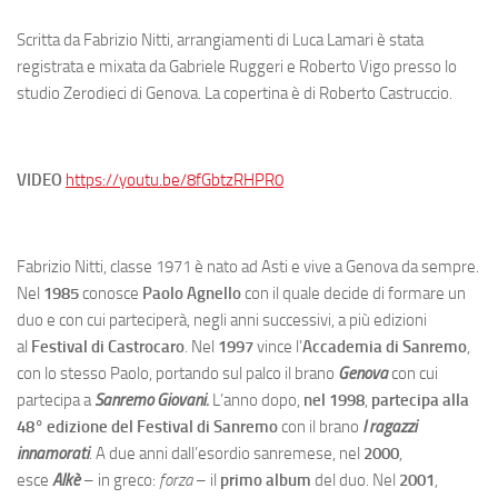
Scritta da Fabrizio Nitti, arrangiamenti di Luca Lamari è stata
registrata e mixata da Gabriele Ruggeri e Roberto Vigo presso lo
studio Zerodieci di Genova. La copertina è di Roberto Castruccio.
VIDEO
https://youtu.be/8fGbtzRHPR0
Fabrizio Nitti, classe 1971 è nato ad Asti e vive a Genova da sempre.
Nel
1985
conosce
Paolo Agnello
con il quale decide di formare un
duo e con cui parteciperà, negli anni successivi, a più edizioni
al
Festival di Castrocaro
. Nel
1997
vince l’
Accademia di Sanremo
,
con lo stesso Paolo, portando sul palco il brano
Genova
con cui
partecipa a
Sanremo Giovani.
L’anno dopo,
nel 1998
,
partecipa alla
48° edizione del Festival di Sanremo
con il brano
I ragazzi
innamorati
. A due anni dall’esordio sanremese, nel
2000
,
esce
Alkè
– in greco:
forza
– il
primo album
del duo. Nel
2001
,