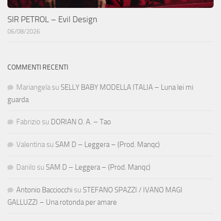
SIR PETROL – Evil Design
06/08/2026
COMMENTI RECENTI
Mariangela
su
SELLY BABY MODELLA ITALIA – Luna lei mi
guarda
Fabrizio
su
DORIAN O. A. – Tao
Valentina
su
SAM D – Leggera – (Prod. Manqc)
Danilo
su
SAM D – Leggera – (Prod. Manqc)
Antonio Bacciocchi
su
STEFANO SPAZZI / IVANO MAGI
GALLUZZI – Una rotonda per amare