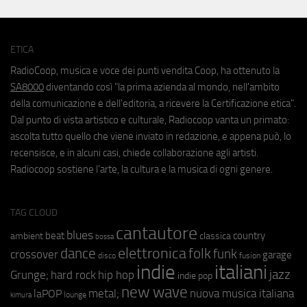
ETICA
RadioCoop, musica e voce dei punti vendita Coop, ha ottenuto la
SA8000
diventando così "la prima azienda al mondo, nell'ambito
della comunicazione e dell'editoria, a ricevere la Certificazione etica".
Dal punto di vista artistico e culturale, Radiocoop vanta un primato:
ascolta tutto quello che viene inviato in redazione, e appena può, lo
recensisce, e in alcuni casi, chiede collaborazione agli artisti.
Radiocoop sostiene l'arte, la cultura e la musica di ogni genere.
TAG CLOUD
cantautore
blues
beat
country
ambient
classica
bossa
elettronica
dance
folk
funk
crossover
garage
fusion
disco
indie
italiani
jazz
hip hop
Grunge;
hard rock
indie pop
new wave
metal;
nuova musica italiana
laPOP
lounge
kimura