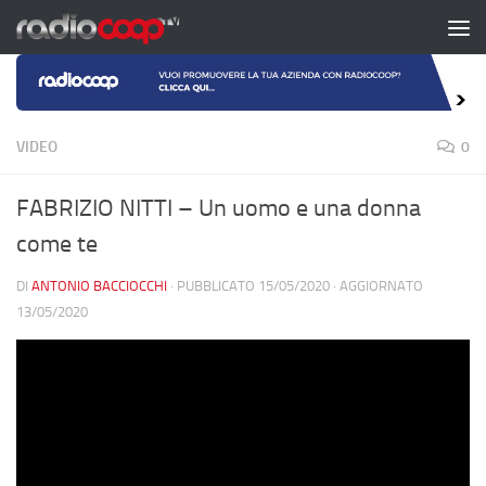
Salta al contenuto
VIDEO
0
FABRIZIO NITTI – Un uomo e una donna
come te
DI
ANTONIO BACCIOCCHI
· PUBBLICATO
15/05/2020
· AGGIORNATO
13/05/2020