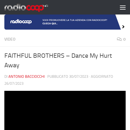
Salta al contenuto
VIDEO
0
FAITHFUL BROTHERS – Dance My Hurt
Away
DI
ANTONIO BACCIOCCHI
· PUBBLICATO
30/07/2023
· AGGIORNATO
26/07/2023