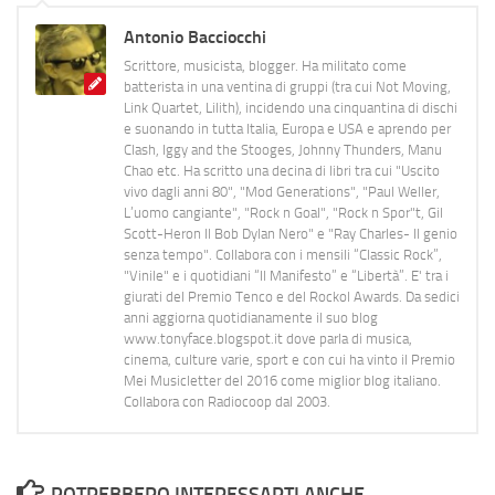
Antonio Bacciocchi
Scrittore, musicista, blogger. Ha militato come
batterista in una ventina di gruppi (tra cui Not Moving,
Link Quartet, Lilith), incidendo una cinquantina di dischi
e suonando in tutta Italia, Europa e USA e aprendo per
Clash, Iggy and the Stooges, Johnny Thunders, Manu
Chao etc. Ha scritto una decina di libri tra cui "Uscito
vivo dagli anni 80", "Mod Generations", "Paul Weller,
L’uomo cangiante", "Rock n Goal", "Rock n Spor"t, Gil
Scott-Heron Il Bob Dylan Nero" e "Ray Charles- Il genio
senza tempo". Collabora con i mensili “Classic Rock”,
"Vinile" e i quotidiani “Il Manifesto” e “Libertà”. E' tra i
giurati del Premio Tenco e del Rockol Awards. Da sedici
anni aggiorna quotidianamente il suo blog
www.tonyface.blogspot.it dove parla di musica,
cinema, culture varie, sport e con cui ha vinto il Premio
Mei Musicletter del 2016 come miglior blog italiano.
Collabora con Radiocoop dal 2003.