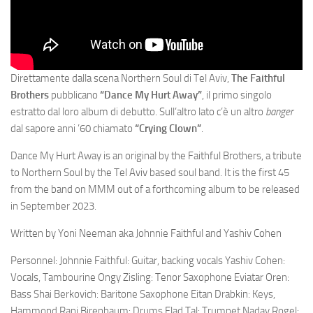
Direttamente dalla scena Northern Soul di Tel Aviv,
The Faithful
Brothers
pubblicano
“Dance My Hurt Away”
, il primo singolo
estratto dal loro album di debutto. Sull’altro lato c’è un altro
banger
dal sapore anni ’60 chiamato
“Crying Clown”
.
Dance My Hurt Away is an original by the Faithful Brothers, a tribute
to Northern Soul by the Tel Aviv based soul band. It is the first 45
from the band on MMM out of a forthcoming album to be released
in September 2023.
Written by Yoni Neeman aka Johnnie Faithful and Yashiv Cohen
Personnel: Johnnie Faithful: Guitar, backing vocals Yashiv Cohen:
Vocals, Tambourine Ongy Zisling: Tenor Saxophone Eviatar Oren:
Bass Shai Berkovich: Baritone Saxophone Eitan Drabkin: Keys,
Hammond Rani Birenbaum: Drums Elad Tal: Trumpet Nadav Rogel: