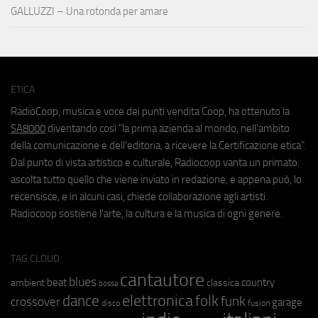
GALLUZZI – Una rotonda per amare
ETICA
RadioCoop, musica e voce dei punti vendita Coop, ha ottenuto la
SA8000
diventando così "la prima azienda al mondo, nell'ambito
della comunicazione e dell'editoria, a ricevere la Certificazione etica".
Dal punto di vista artistico e culturale, Radiocoop vanta un primato:
ascolta tutto quello che viene inviato in redazione, e appena può, lo
recensisce, e in alcuni casi, chiede collaborazione agli artisti.
Radiocoop sostiene l'arte, la cultura e la musica di ogni genere.
TAG CLOUD
cantautore
blues
beat
country
ambient
classica
bossa
elettronica
dance
folk
funk
crossover
garage
fusion
disco