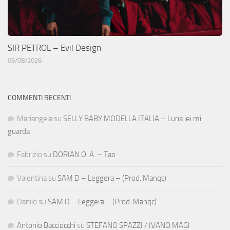
SIR PETROL – Evil Design
06/08/2026
COMMENTI RECENTI
Mariangela
su
SELLY BABY MODELLA ITALIA – Luna lei mi
guarda
Fabrizio
su
DORIAN O. A. – Tao
Valentina
su
SAM D – Leggera – (Prod. Manqc)
Danilo
su
SAM D – Leggera – (Prod. Manqc)
Antonio Bacciocchi
su
STEFANO SPAZZI / IVANO MAGI