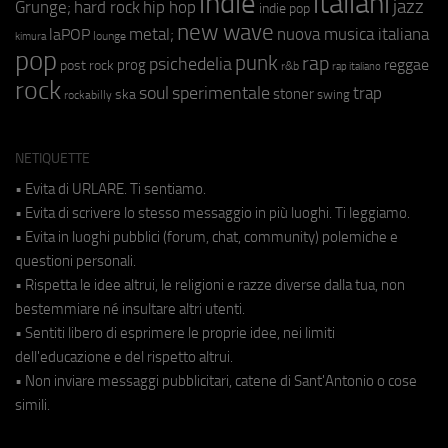
indie
italiani
jazz
hip hop
Grunge;
hard rock
indie pop
new wave
metal;
nuova musica italiana
laPOP
lounge
kimura
pop
punk
rap
psichedelia
reggae
prog
post rock
r&b
rap italiano
rock
soul
sperimentale
trap
stoner
ska
swing
rockabilly
NETIQUETTE
• Evita di URLARE. Ti sentiamo.
• Evita di scrivere lo stesso messaggio in più luoghi. Ti leggiamo.
• Evita in luoghi pubblici (forum, chat, community) polemiche e
questioni personali.
• Rispetta le idee altrui, le religioni e razze diverse dalla tua, non
bestemmiare né insultare altri utenti.
• Sentiti libero di esprimere le proprie idee, nei limiti
dell'educazione e del rispetto altrui.
• Non inviare messaggi pubblicitari, catene di Sant'Antonio o cose
simili.