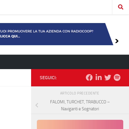
SEGUICI:
ARTICOLO PRECEDENTE
FALOMI, TURCHET, TRABUCCO –
Naviganti e Sognatori