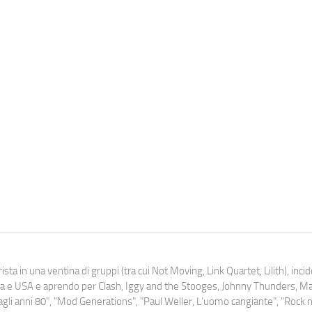
ista in una ventina di gruppi (tra cui Not Moving, Link Quartet, Lilith), inc
uropa e USA e aprendo per Clash, Iggy and the Stooges, Johnny Thunders, 
o dagli anni 80", "Mod Generations", "Paul Weller, L’uomo cangiante", "Rock n