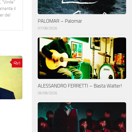
 "Vinile"
namente il
er del
PALOMAR – Palomar
07/08/2026
0
ALESSANDRO FERRETTI – Basta Walter!
06/08/2026