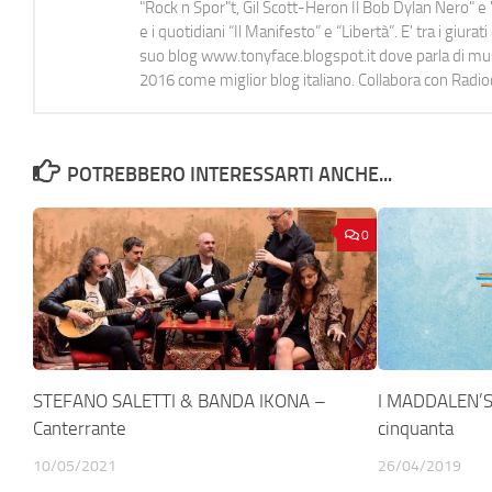
"Rock n Spor"t, Gil Scott-Heron Il Bob Dylan Nero" e "
e i quotidiani “Il Manifesto” e “Libertà”. E' tra i gi
suo blog www.tonyface.blogspot.it dove parla di music
2016 come miglior blog italiano. Collabora con Radi
POTREBBERO INTERESSARTI ANCHE...
0
STEFANO SALETTI & BANDA IKONA –
I MADDALEN’S
Canterrante
cinquanta
10/05/2021
26/04/2019