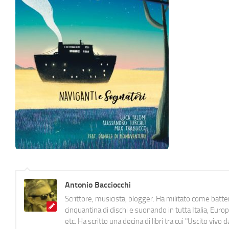
Antonio Bacciocchi
Scrittore, musicista, blogger. Ha militato come batter
cinquantina di dischi e suonando in tutta Italia, E
etc. Ha scritto una decina di libri tra cui "Uscito viv