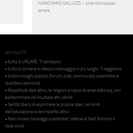
IVANO MAGI GALLUZZI – Una rotonda per
amare
NETIQUETTE
• Evita di URLARE. Ti sentiamo.
• Evita di scrivere lo stesso messaggio in più luoghi. Ti leggiamo.
• Evita in luoghi pubblici (forum, chat, community) polemiche e
questioni personali.
• Rispetta le idee altrui, le religioni e razze diverse dalla tua, non
bestemmiare né insultare altri utenti.
• Sentiti libero di esprimere le proprie idee, nei limiti
dell'educazione e del rispetto altrui.
• Non inviare messaggi pubblicitari, catene di Sant'Antonio o
cose simili.