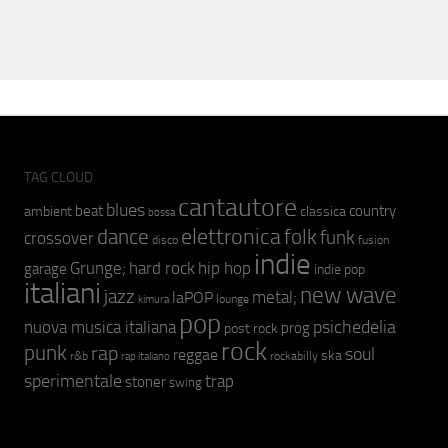
TAG CLOUD
cantautore
blues
beat
country
ambient
classica
bossa
elettronica
dance
folk
funk
crossover
fusion
disco
indie
hip hop
Grunge;
hard rock
garage
indie pop
italiani
new wave
jazz
metal;
laPOP
lounge
kimura
pop
psichedelia
nuova musica italiana
prog
post rock
rock
punk
rap
soul
reggae
ska
r&b
rockabilly
rap italiano
sperimentale
trap
stoner
swing