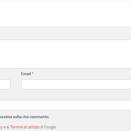
Email
*
prossima volta che commento.
cy
e ai
Termini di utilizzo
di Google.