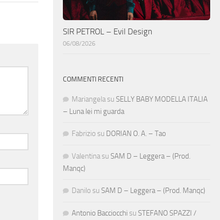
SIR PETROL – Evil Design
06/08/2026
COMMENTI RECENTI
Mariangela
su
SELLY BABY MODELLA ITALIA
– Luna lei mi guarda
Fabrizio
su
DORIAN O. A. – Tao
Valentina
su
SAM D – Leggera – (Prod.
Manqc)
Danilo
su
SAM D – Leggera – (Prod. Manqc)
Antonio Bacciocchi
su
STEFANO SPAZZI /