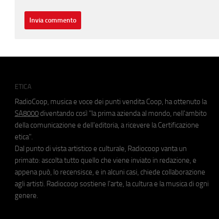
ETICA
RadioCoop, musica e voce dei punti vendita Coop, ha ottenuto la
SA8000
diventando così "la prima azienda al mondo, nell'ambito
della comunicazione e dell'editoria, a ricevere la Certificazione
etica".
Dal punto di vista artistico e culturale, Radiocoop vanta un
primato: ascolta tutto quello che viene inviato in redazione, e
appena può, lo recensisce, e in alcuni casi, chiede collaborazione
agli artisti. Radiocoop sostiene l'arte, la cultura e la musica di ogni
genere.