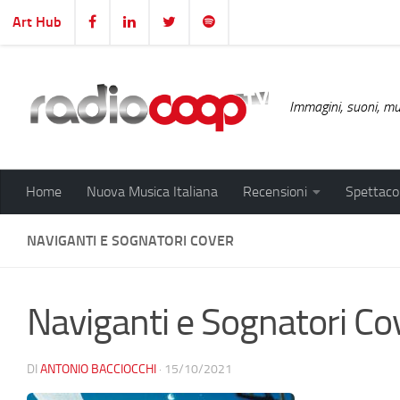
Art Hub
Salta al contenuto
Immagini, suoni, mus
Home
Nuova Musica Italiana
Recensioni
Spettacol
NAVIGANTI E SOGNATORI COVER
Naviganti e Sognatori Co
DI
ANTONIO BACCIOCCHI
·
15/10/2021