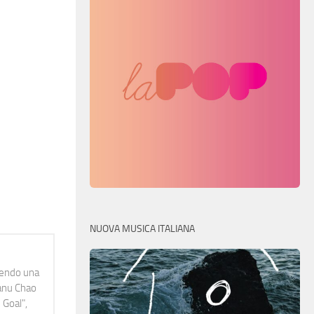
NUOVA MUSICA ITALIANA
idendo una
Manu Chao
 Goal",