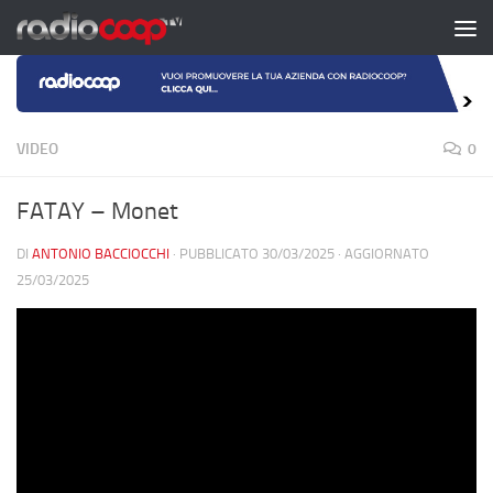
Salta al contenuto
VIDEO
0
FATAY – Monet
DI
ANTONIO BACCIOCCHI
· PUBBLICATO
30/03/2025
· AGGIORNATO
25/03/2025