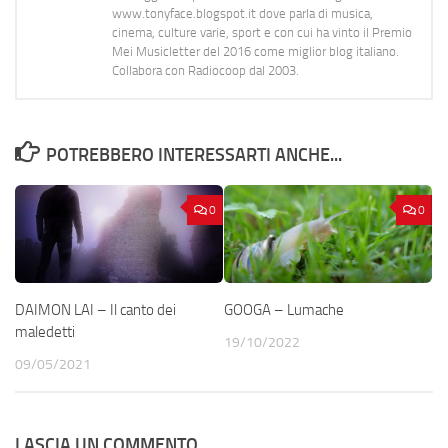
www.tonyface.blogspot.it dove parla di musica,
cinema, culture varie, sport e con cui ha vinto il Premio
Mei Musicletter del 2016 come miglior blog italiano.
Collabora con Radiocoop dal 2003.
POTREBBERO INTERESSARTI ANCHE...
0
0
DAIMON LAI – Il canto dei
GOOGA – Lumache
maledetti
19/10/2022
09/05/2021
LASCIA UN COMMENTO