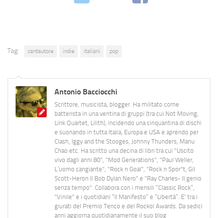
Tag:
cantautore
indie
italiani
pop
Antonio Bacciocchi
Scrittore, musicista, blogger. Ha militato come
batterista in una ventina di gruppi (tra cui Not Moving,
Link Quartet, Lilith), incidendo una cinquantina di dischi
e suonando in tutta Italia, Europa e USA e aprendo per
Clash, Iggy and the Stooges, Johnny Thunders, Manu
Chao etc. Ha scritto una decina di libri tra cui "Uscito
vivo dagli anni 80", "Mod Generations", "Paul Weller,
L’uomo cangiante", "Rock n Goal", "Rock n Spor"t, Gil
Scott-Heron Il Bob Dylan Nero" e "Ray Charles- Il genio
senza tempo". Collabora con i mensili “Classic Rock”,
"Vinile" e i quotidiani “Il Manifesto” e “Libertà”. E' tra i
giurati del Premio Tenco e del Rockol Awards. Da sedici
anni aggiorna quotidianamente il suo blog