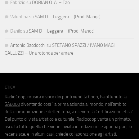
Fabrizio
su
DORIAN O. A. – Tao
Valentina
su
SAM D – Leggera – (Prod. Manqc)
Danilo
su
SAM D – Leggera – (Prod. Manqc)
Antonio Bacciocchi
su
STEFANO SPAZZI / IVANO MAGI
GALLUZZI – Una rotonda per amare
ETICA
RadioCoop, musica e voce dei punti vendita Coop, ha ottenuto la
SA8000
diventando così "la prima azienda al mondo, nell'ambito
della comunicazione e dell'editoria, a ricevere la Certificazione etica".
Dal punto di vista artistico e culturale, Radiocoop vanta un primato:
ascolta tutto quello che viene inviato in redazione, e appena può, lo
recensisce, e in alcuni casi, chiede collaborazione agli artisti.