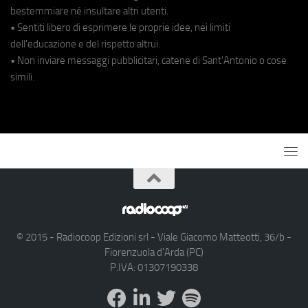
bestemmiare né insultare altri utenti.
• Sentiti libero di esprimere le proprie idee, nei limiti
dell'educazione e del rispetto altrui.
• Non inviare messaggi pubblicitari, catene di Sant'Antonio o cose
simili.
© 2015 - Radiocoop Edizioni srl - Viale Giacomo Matteotti, 36/b -
Fiorenzuola d'Arda (PC)
P.IVA: 01307190338