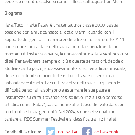
vedendo i ricordi dissolversi come i riflessi sull’acqua di un Monet.
Biografia
Ilaria Tucci, in arte Fatay, è una cantautrice classe 2000. La sua
passione per la musica nasce all’età di 8 anni, quando, con il
supporto dei genitori, inizia a prendere lezioni di pianoforte. A 11
anni scopre che cantare nella sua cameretta, specialmente nei
momenti di tristezza o paura, le dona conforto e la fa sentire sicura
di sé. Per avvicinarsi sempre di più a queste sensazioni, decide di
studiare canto pop e, successivamente, si iscrive al liceo musicale,
dove approfondisce pianoforte e flauto traverso, senza mai
abbandonare il canto. La scrittura entra nella sua vita quando le
difficoltà personali la spingono a esternare le sue paure e
insicurezze su carta, trovando così sollievo. Inizia il suo percorso
artistico come “Fatay”, soprannome affettuoso derivato dai suoi
modi dolci e la sua genuinità. Nel 2024, viene selezionata per
cantare all’RDS Summer Festival e si classifica tra i 12 finalisti.
Condividi l'articolo:
on Twitter
on Facebook