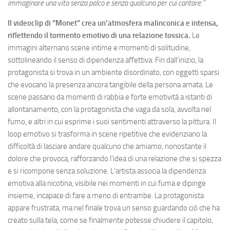
immaginare una vita senza palco e senza qualcuno per cui cantare.”
Il videoclip di “Monet” crea un’atmosfera malinconica e intensa,
riflettendo il tormento emotivo di una relazione tossica.
Le
immagini alternano scene intime e momenti di solitudine,
sottolineando il senso di dipendenza affettiva. Fin dall’inizio, la
protagonista si trova in un ambiente disordinato, con oggetti sparsi
che evocano la presenza ancora tangibile della persona amata. Le
scene passano da momenti di rabbia e forte emotività a istanti di
allontanamento, con la protagonista che vaga da sola, avvolta nel
fumo, e altri in cui esprime i suoi sentimenti attraverso la pittura. Il
loop emotivo si trasforma in scene ripetitive che evidenziano la
difficoltà di lasciare andare qualcuno che amiamo, nonostante il
dolore che provoca, rafforzando l’idea di una relazione che si spezza
e si ricompone senza soluzione. L’artista associa la dipendenza
emotiva alla nicotina, visibile nei momenti in cui fuma e dipinge
insieme, incapace di fare a meno di entrambe. La protagonista
appare frustrata, ma nel finale trova un senso guardando ciò che ha
creato sulla tela, come se finalmente potesse chiudere il capitolo,