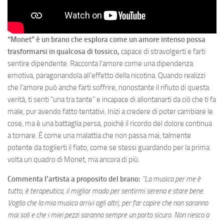
“Monet” è un brano che esplora come un amore intenso possa
trasformarsi in qualcosa di tossico,
capace di stravolgerti e farti
sentire dipendente. Racconta l’amore come una dipendenza
emotiva, paragonandola all’effetto della nicotina. Quando realizzi
che l’amore può anche farti soffrire, nonostante il rifiuto di questa
verità, ti senti “una tra tante” e incapace di allontanarti da ciò che ti fa
male, pur avendo fatto tentativi. Inizi a credere di poter cambiare le
cose, ma è una battaglia persa, poiché il ricordo del dolore continua
a tornare. È come una malattia che non passa mai, talmente
potente da toglierti il fiato, come se stessi guardando per la prima
volta un quadro di Monet, ma ancora di più.
Commenta l’artista a proposito del brano:
“La musica per me è
tutto, è terapeutica, il miglior modo per sentirmi serena e stare bene.
Voglio che la mia musica arrivi agli altri, per far capire che non saranno
mai soli e che i miei pezzi saranno sempre un porto sicuro. Non riesco a