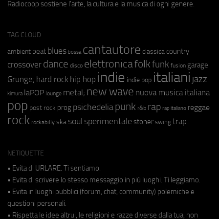
Radiocoop sostiene l'arte, la cultura e la musica di ogni genere.
TAG CLOUD
cantautore
blues
beat
country
ambient
classica
bossa
elettronica
dance
folk
funk
crossover
garage
fusion
disco
indie
italiani
jazz
hip hop
Grunge;
hard rock
indie pop
new wave
metal;
nuova musica italiana
laPOP
lounge
kimura
pop
punk
rap
psichedelia
reggae
prog
post rock
r&b
rap italiano
rock
soul
sperimentale
trap
stoner
ska
swing
rockabilly
NETIQUETTE
• Evita di URLARE. Ti sentiamo.
• Evita di scrivere lo stesso messaggio in più luoghi. Ti leggiamo.
• Evita in luoghi pubblici (forum, chat, community) polemiche e
questioni personali.
• Rispetta le idee altrui, le religioni e razze diverse dalla tua, non