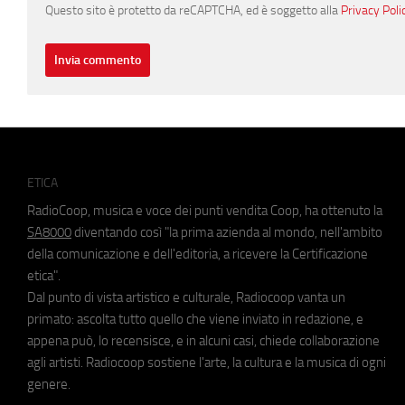
Questo sito è protetto da reCAPTCHA, ed è soggetto alla
Privacy Poli
ETICA
RadioCoop, musica e voce dei punti vendita Coop, ha ottenuto la
SA8000
diventando così "la prima azienda al mondo, nell'ambito
della comunicazione e dell'editoria, a ricevere la Certificazione
etica".
Dal punto di vista artistico e culturale, Radiocoop vanta un
primato: ascolta tutto quello che viene inviato in redazione, e
appena può, lo recensisce, e in alcuni casi, chiede collaborazione
agli artisti. Radiocoop sostiene l'arte, la cultura e la musica di ogni
genere.