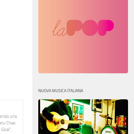
NUOVA MUSICA ITALIANA
idendo una
Manu Chao
 Goal",