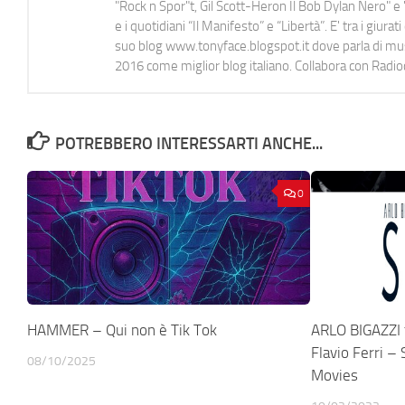
"Rock n Spor"t, Gil Scott-Heron Il Bob Dylan Nero" e "
e i quotidiani “Il Manifesto” e “Libertà”. E' tra i gi
suo blog www.tonyface.blogspot.it dove parla di music
2016 come miglior blog italiano. Collabora con Radi
POTREBBERO INTERESSARTI ANCHE...
0
HAMMER – Qui non è Tik Tok
ARLO BIGAZZI f
Flavio Ferri –
08/10/2025
Movies