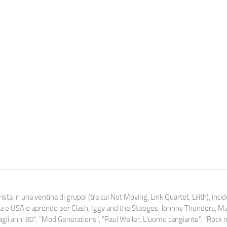
ista in una ventina di gruppi (tra cui Not Moving, Link Quartet, Lilith), inc
uropa e USA e aprendo per Clash, Iggy and the Stooges, Johnny Thunders, 
o dagli anni 80", "Mod Generations", "Paul Weller, L’uomo cangiante", "Rock n