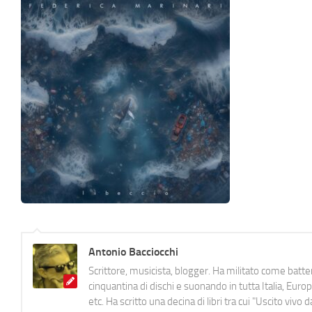
Antonio Bacciocchi
Scrittore, musicista, blogger. Ha militato come batter
cinquantina di dischi e suonando in tutta Italia, E
etc. Ha scritto una decina di libri tra cui "Uscito viv