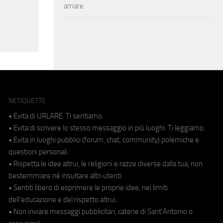
amare
NETIQUETTE
• Evita di URLARE. Ti sentiamo.
• Evita di scrivere lo stesso messaggio in più luoghi. Ti leggiamo.
• Evita in luoghi pubblici (forum, chat, community) polemiche e
questioni personali.
• Rispetta le idee altrui, le religioni e razze diverse dalla tua, non
bestemmiare né insultare altri utenti.
• Sentiti libero di esprimere le proprie idee, nei limiti
dell'educazione e del rispetto altrui.
• Non inviare messaggi pubblicitari, catene di Sant'Antonio o