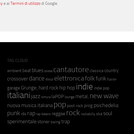
cy
e ai
Termini di utilizzo
di Google.
TAG CLOUD
cantautore
blues
beat
country
ambient
classica
bossa
elettronica
dance
folk
funk
crossover
fusion
disco
indie
hip hop
Grunge;
hard rock
garage
indie pop
italiani
new wave
jazz
metal;
laPOP
lounge
kimura
pop
psichedelia
nuova musica italiana
prog
post rock
rock
punk
rap
soul
reggae
ska
r&b
rockabilly
rap italiano
sperimentale
trap
stoner
swing