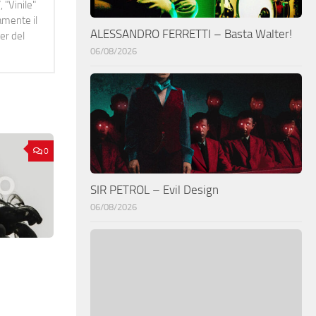
 "Vinile"
namente il
ALESSANDRO FERRETTI – Basta Walter!
er del
06/08/2026
0
SIR PETROL – Evil Design
06/08/2026