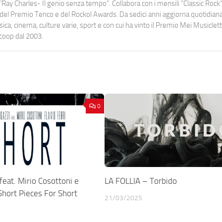
Ray Charles- Il genio senza tempo". Collabora con i mensili “Classic Rock”,
urati del Premio Tenco e del Rockol Awards. Da sedici anni aggiorna quotidia
a, cinema, culture varie, sport e con cui ha vinto il Premio Mei Musiclett
ocoop dal 2003.
0
eat. Mirio Cosottoni e
LA FOLLIA – Torbido
 Short Pieces For Short
21/03/2025