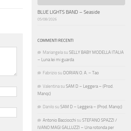
BLUE LIGHTS BAND – Seaside
05/08/2026
COMMENTI RECENTI
Mariangela
su
SELLY BABY MODELLA ITALIA
– Luna lei mi guarda
Fabrizio
su
DORIAN O. A. – Tao
Valentina
su
SAM D – Leggera – (Prod.
Manqc)
Danilo
su
SAM D – Leggera – (Prod. Manqc)
Antonio Bacciocchi
su
STEFANO SPAZZI /
IVANO MAGI GALLUZZI – Una rotonda per