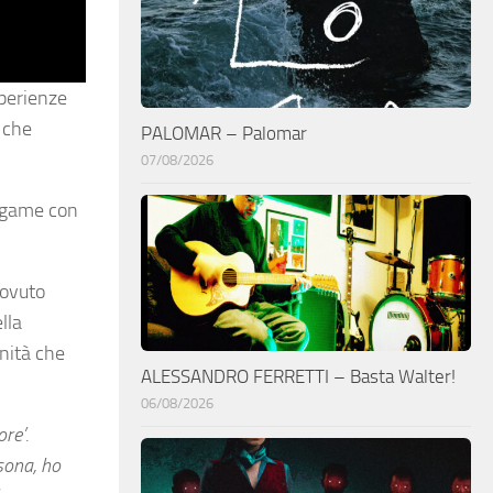
perienze
 che
PALOMAR – Palomar
07/08/2026
legame con
dovuto
lla
nità che
ALESSANDRO FERRETTI – Basta Walter!
06/08/2026
re’.
sona, ho