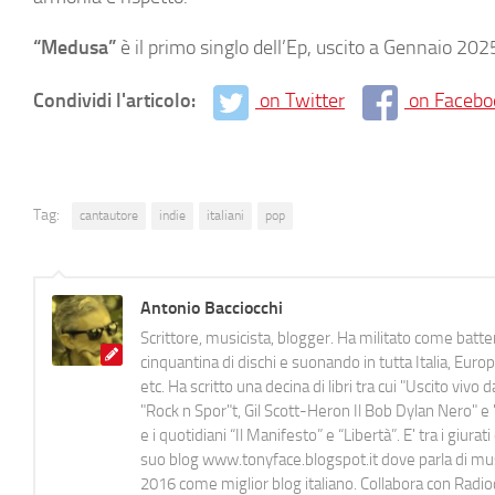
“Medusa”
è il primo singlo dell’Ep, uscito a Gennaio 202
Condividi l'articolo:
on Twitter
on Facebo
Tag:
cantautore
indie
italiani
pop
Antonio Bacciocchi
Scrittore, musicista, blogger. Ha militato come batter
cinquantina di dischi e suonando in tutta Italia, E
etc. Ha scritto una decina di libri tra cui "Uscito viv
"Rock n Spor"t, Gil Scott-Heron Il Bob Dylan Nero" e "
e i quotidiani “Il Manifesto” e “Libertà”. E' tra i gi
suo blog www.tonyface.blogspot.it dove parla di music
2016 come miglior blog italiano. Collabora con Radi