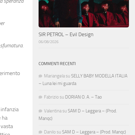
la speranza
per
SIR PETROL – Evil Design
06/08/2026
 sfumatura.
COMMENTI RECENTI
iferimento
Mariangela
su
SELLY BABY MODELLA ITALIA
– Luna lei mi guarda
Fabrizio
su
DORIAN O. A. – Tao
 infanzia
Valentina
su
SAM D – Leggera – (Prod.
e ha
Manqc)
 vasta
Danilo
su
SAM D – Leggera – (Prod. Manqc)
ttico.