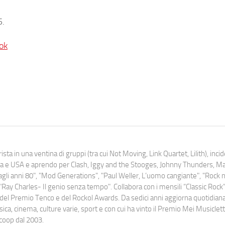
5.
ok
ista in una ventina di gruppi (tra cui Not Moving, Link Quartet, Lilith), inc
uropa e USA e aprendo per Clash, Iggy and the Stooges, Johnny Thunders, 
o dagli anni 80", "Mod Generations", "Paul Weller, L’uomo cangiante", "Rock n
Ray Charles- Il genio senza tempo". Collabora con i mensili “Classic Rock”,
urati del Premio Tenco e del Rockol Awards. Da sedici anni aggiorna quotidia
a, cinema, culture varie, sport e con cui ha vinto il Premio Mei Musiclett
ocoop dal 2003.