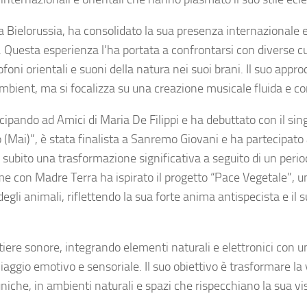
a Bielorussia, ha consolidato la sua presenza internazionale 
. Questa esperienza l’ha portata a confrontarsi con diverse c
ni orientali e suoni della natura nei suoi brani. Il suo approc
ambient, ma si focalizza su una creazione musicale fluida e co
ecipando ad Amici di Maria De Filippi e ha debuttato con il sin
 (Mai)”, è stata finalista a Sanremo Giovani e ha partecipato 
 subito una trasformazione significativa a seguito di un perio
e con Madre Terra ha ispirato il progetto “Pace Vegetale”, un
 degli animali, riflettendo la sua forte anima antispecista e il 
iere sonore, integrando elementi naturali e elettronici con u
viaggio emotivo e sensoriale. Il suo obiettivo è trasformare la
che, in ambienti naturali e spazi che rispecchiano la sua vi