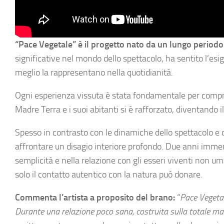
“Pace Vegetale” è il progetto nato da un lungo periodo
significative nel mondo dello spettacolo, ha sentito l’es
meglio la rappresentano nella quotidianità.
Ogni esperienza vissuta è stata fondamentale per compr
Madre Terra e i suoi abitanti si è rafforzato, diventando i
Spesso in contrasto con le dinamiche dello spettacolo e 
affrontare un disagio interiore profondo. Due anni immer
semplicità e nella relazione con gli esseri viventi non 
solo il contatto autentico con la natura può donare.
Commenta l’artista a proposito del brano:
“
Pace Vegetal
Durante una relazione poco sana, costruita sulla totale man