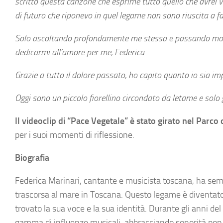
scritto questa canzone che esprime tutto quello che avrei 
di futuro che riponevo in quel legame non sono riuscita a fa
Solo ascoltando profondamente me stessa e passando molto 
dedicarmi all’amore per me, Federica.
Grazie a tutto il dolore passato, ho capito quanto io sia 
Oggi sono un piccolo fiorellino circondato da letame e solo 
Il videoclip di “Pace Vegetale” è stato girato nel Parco
per i suoi momenti di riflessione.
Biografia
Federica Marinari, cantante e musicista toscana, ha sem
trascorsa al mare in Toscana. Questo legame è diventato 
trovato la sua voce e la sua identità. Durante gli anni d
gamma di influenze musicali, abbracciando sonorità pop in