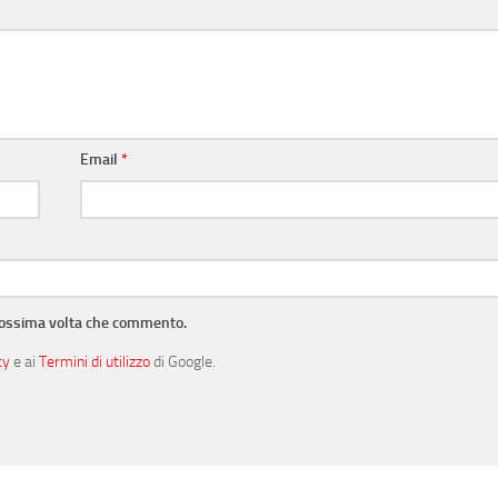
Email
*
prossima volta che commento.
cy
e ai
Termini di utilizzo
di Google.