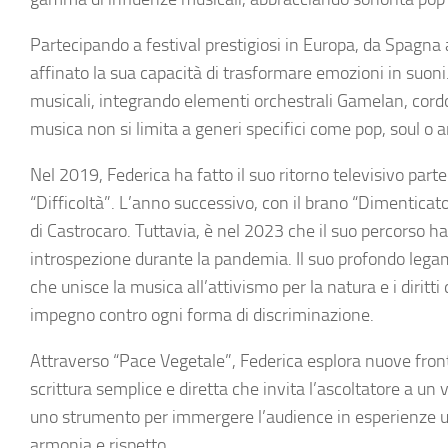
Partecipando a festival prestigiosi in Europa, da Spagna 
affinato la sua capacità di trasformare emozioni in suoni
musicali, integrando elementi orchestrali Gamelan, cordofo
musica non si limita a generi specifici come pop, soul o 
Nel 2019, Federica ha fatto il suo ritorno televisivo part
“Difficoltà”. L’anno successivo, con il brano “Dimenticato
di Castrocaro. Tuttavia, è nel 2023 che il suo percorso ha
introspezione durante la pandemia. Il suo profondo legam
che unisce la musica all’attivismo per la natura e i diritti
impegno contro ogni forma di discriminazione.
Attraverso “Pace Vegetale”, Federica esplora nuove front
scrittura semplice e diretta che invita l’ascoltatore a un 
uno strumento per immergere l’audience in esperienze uni
armonia e rispetto.