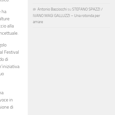
Antonio Bacciocchi
su
STEFANO SPAZZI /
e ha
IVANO MAGI GALLUZZI – Una rotonda per
ulture
amare
cio alla
ncettuale.
golo
al Festival
do di
’iniziativa
suo
na
 voce in
sione di