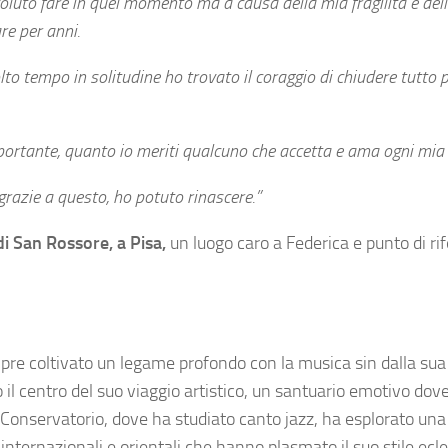
voluto fare in quel momento ma a causa della mia fragilità e del
re per anni.
tempo in solitudine ho trovato il coraggio di chiudere tutto 
importante, quanto io meriti qualcuno che accetta e ama ogni mia
grazie a questo, ho potuto rinascere.”
 di San Rossore, a Pisa,
un luogo caro a Federica e punto di r
pre coltivato un legame profondo con la musica sin dalla sua
il centro del suo viaggio artistico, un santuario emotivo dov
el Conservatorio, dove ha studiato canto jazz, ha esplorato una
ternazionali e orientali che hanno plasmato il suo stile ecle