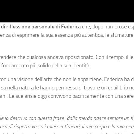
 di riflessione personale di Federica
che, dopo numerose es
igenza di esprimere la sua essenza più autentica, le sfumature
endere che qualcosa andava riposizionato. Con il tempo, il 
l fondamento più solido della sua identità.
con una visione dell’arte che non le appartiene, Federica ha 
sa nella natura le hanno permesso di trovare un equilibrio ne
umani. Le sue ansie oggi convivono pacificamente con una sere
e lo descrivo con questa frase: ‘dalla merda nasce sempre un fio
ca di rispetto verso i miei sentimenti, il mio corpo e la mia per