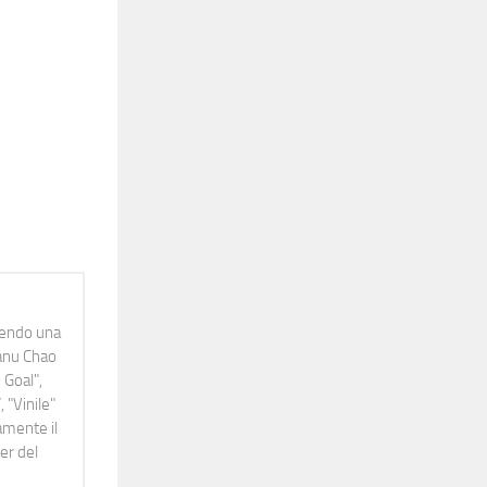
idendo una
Manu Chao
 Goal",
 "Vinile"
namente il
er del