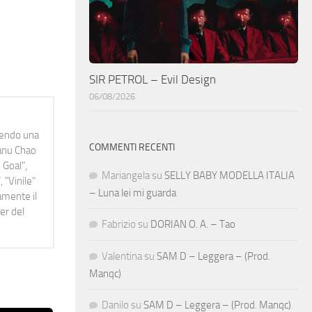
SIR PETROL – Evil Design
06/08/2026
idendo una
COMMENTI RECENTI
Manu Chao
 Goal",
Mariangela
su
SELLY BABY MODELLA ITALIA
 "Vinile"
– Luna lei mi guarda
namente il
er del
Fabrizio
su
DORIAN O. A. – Tao
Valentina
su
SAM D – Leggera – (Prod.
Manqc)
Danilo
su
SAM D – Leggera – (Prod. Manqc)