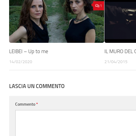
1
LEIBEI – Up to me
IL MURO DEL C
14/02/2020
21/04/2015
LASCIA UN COMMENTO
Commento
*