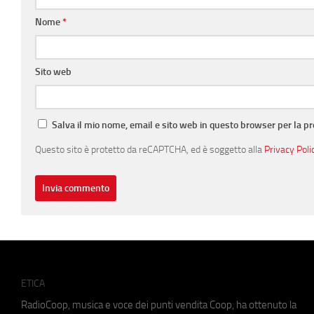
Nome
*
Sito web
Salva il mio nome, email e sito web in questo browser per la 
Questo sito è protetto da reCAPTCHA, ed è soggetto alla
Privacy Poli
ETICA
RadioCoop, musica e voce dei punti vendita Coop, ha ottenuto la