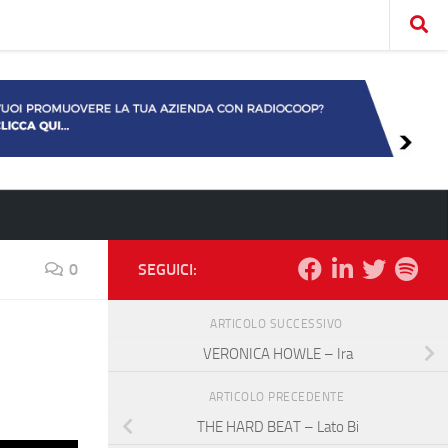
0
SEGUICI:
ARTICOLO SUCCESSIVO
VERONICA HOWLE – Ira
ARTICOLO PRECEDENTE
THE HARD BEAT – Lato Bi