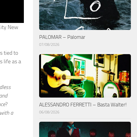
 City New
PALOMAR – Palomar
07/08/2026
s tied to
 life as a
dless
 and
uce
?
ALESSANDRO FERRETTI – Basta Walter!
 with a
06/08/2026