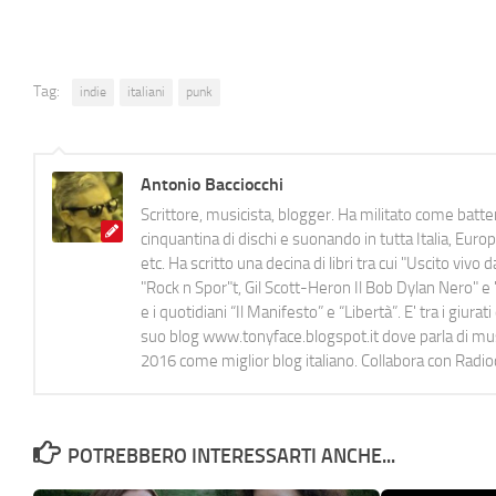
Tag:
indie
italiani
punk
Antonio Bacciocchi
Scrittore, musicista, blogger. Ha militato come batter
cinquantina di dischi e suonando in tutta Italia, E
etc. Ha scritto una decina di libri tra cui "Uscito viv
"Rock n Spor"t, Gil Scott-Heron Il Bob Dylan Nero" e "
e i quotidiani “Il Manifesto” e “Libertà”. E' tra i gi
suo blog www.tonyface.blogspot.it dove parla di music
2016 come miglior blog italiano. Collabora con Radi
POTREBBERO INTERESSARTI ANCHE...