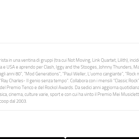
ista in una ventina di gruppi (tra cui Not Moving, Link Quartet, Lilith), inc
uropa e USA e aprendo per Clash, Iggy and the Stooges, Johnny Thunders, 
o dagli anni 80", "Mod Generations", "Paul Weller, L’uomo cangiante", "Rock n
Ray Charles- Il genio senza tempo". Collabora con i mensili “Classic Rock”,
urati del Premio Tenco e del Rockol Awards. Da sedici anni aggiorna quotidia
a, cinema, culture varie, sport e con cui ha vinto il Premio Mei Musiclett
ocoop dal 2003.