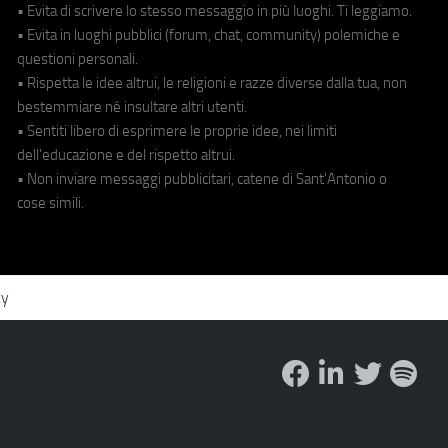
• Evita di scrivere lo stesso messaggio in più luoghi. Ti leggiamo.
• Evita in luoghi pubblici (forum, chat, community) polemiche e
questioni personali.
• Rispetta le idee altrui, le religioni e razze diverse dalla tua, non
bestemmiare né insultare altri utenti.
• Sentiti libero di esprimere le proprie idee, nei limiti
dell'educazione e del rispetto altrui.
• Non inviare messaggi pubblicitari, catene di Sant'Antonio o
cose simili.
cy