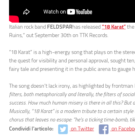
Italian rock band
FELDSPAR
has released
“18 Karat”
the 
Ruins,” out September 30th on TTK Records.
“18 Karat” is a high-energy song that plays on the stereot
the quest for visibility and personal approval, sought ten,
fairy tale and presenting it in the public arena to gaug
The song doesn’t lack irony, as highlighted by frontman
filters, both metaphorically and literally, the filters of soc
success. How much human misery is there in all this? But
Musically, “18 Karat” is a modern tribute to a certain style 
chorus that leaves no escape: “he’s a ticking time-bomb, tik-
Condividi l'articolo:
on Twitter
on Facebo