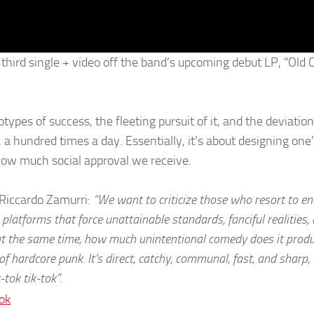
third single + video off the band’s upcoming debut LP, “Old
ypes of success, the fleeting pursuit of it, and the deviation
 a hundred times a day. Essentially, it’s about designing one’s
e how much social approval we receive.
 Riccardo Zamurri:
“We want to criticize those who resort to en
ial platforms that force unattainable standards, fanciful realities,
 at the same time, how much unintentional comedy does it prod
of hardcore punk. It’s direct, catchy, communal, fast, and sharp,
tok tik-tok”.
ok