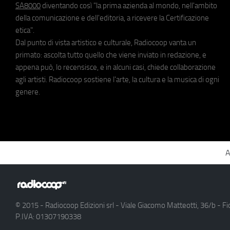
SA8000
diventando così "la prima azienda al mondo, nell'ambito
della comunicazione e dell'editoria, a ricevere la Certificazione
etica".
Dal punto di vista artistico e culturale, Radiocoop vanta un
primato: ascolta tutto quello che viene inviato in redazione, e
appena può, lo recensisce, e in alcuni casi, chiede collaborazione
agli artisti. Radiocoop sostiene l'arte, la cultura e la musica di ogni
genere.
A
© 2015 - Radiocoop Edizioni srl - Viale Giacomo Matteotti, 36/b - Fi
P.IVA: 01307190338