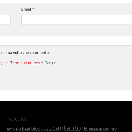
Email
*
prossima volta che commento.
cy
e ai
Termini di utilizzo
di Google.
TAG CLOUD
cantautore
blues
beat
country
ambient
classica
bossa