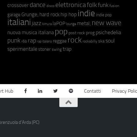
elettronica
dance
folk
funk
crossover
fusion
disco
indie
hip hop
Grunge;
hard rock
garage
indie pop
italiani
new wave
jazz
metal;
laPOP
lounge
kimura
pop
psichedelia
nuova musica italiana
prog
post rock
rock
punk
rap
soul
reggae
ska
r&b
rockabilly
rap italiano
sperimentale
trap
stoner
swing
rt Hub
Contatti
Privacy Poli
orenzuola d'Arda (PC)