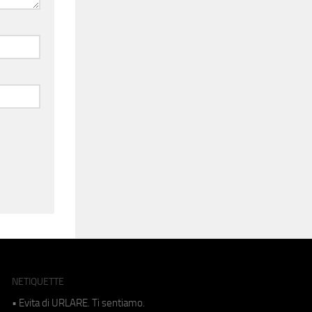
NETIQUETTE
• Evita di URLARE. Ti sentiamo.