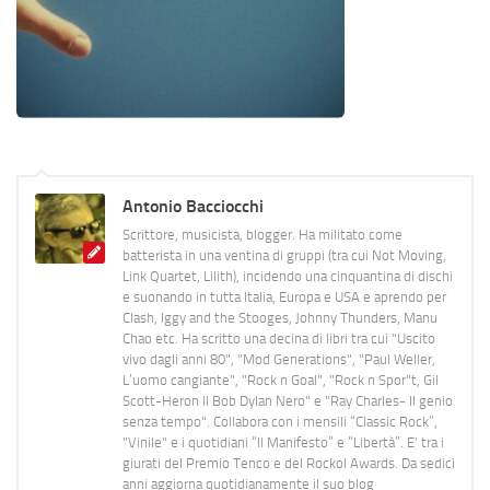
Antonio Bacciocchi
Scrittore, musicista, blogger. Ha militato come
batterista in una ventina di gruppi (tra cui Not Moving,
Link Quartet, Lilith), incidendo una cinquantina di dischi
e suonando in tutta Italia, Europa e USA e aprendo per
Clash, Iggy and the Stooges, Johnny Thunders, Manu
Chao etc. Ha scritto una decina di libri tra cui "Uscito
vivo dagli anni 80", "Mod Generations", "Paul Weller,
L’uomo cangiante", "Rock n Goal", "Rock n Spor"t, Gil
Scott-Heron Il Bob Dylan Nero" e "Ray Charles- Il genio
senza tempo". Collabora con i mensili “Classic Rock”,
"Vinile" e i quotidiani “Il Manifesto” e “Libertà”. E' tra i
giurati del Premio Tenco e del Rockol Awards. Da sedici
anni aggiorna quotidianamente il suo blog