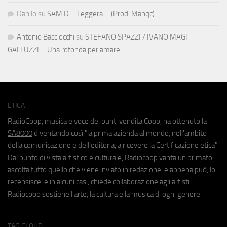
Danilo
su
SAM D – Leggera – (Prod. Manqc)
Antonio Bacciocchi
su
STEFANO SPAZZI / IVANO MAGI
GALLUZZI – Una rotonda per amare
ETICA
RadioCoop, musica e voce dei punti vendita Coop, ha ottenuto la
SA8000
diventando così "la prima azienda al mondo, nell'ambito
della comunicazione e dell'editoria, a ricevere la Certificazione etica".
Dal punto di vista artistico e culturale, Radiocoop vanta un primato:
ascolta tutto quello che viene inviato in redazione, e appena può, lo
recensisce, e in alcuni casi, chiede collaborazione agli artisti.
Radiocoop sostiene l'arte, la cultura e la musica di ogni genere.
TAG CLOUD