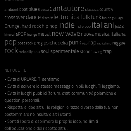
cantautore
blues
beat
country
ambient
classica
bossa
elettronica
dance
folk
funk
crossover
garage
fusion
disco
indie
italiani
jazz
hip hop
Grunge;
hard rock
indie pop
new wave
metal;
nuova musica italiana
laPOP
lounge
kimura
pop
punk
rap
psichedelia
reggae
prog
post rock
r&b
rap italiano
rock
soul
sperimentale
trap
stoner
ska
swing
rockabilly
NETIQUETTE
• Evita di URLARE. Ti sentiamo.
• Evita di scrivere lo stesso messaggio in più luoghi. Ti leggiamo.
• Evita in luoghi pubblici (forum, chat, community) polemiche e
questioni personali.
• Rispetta le idee altrui, le religioni e razze diverse dalla tua, non
bestemmiare né insultare altri utenti.
• Sentiti libero di esprimere le proprie idee, nei limiti
dell'educazione e del rispetto altrui.