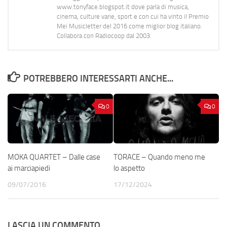
www.tonyface.blogspot.it dove parla di musica,
cinema, culture varie, sport e con cui ha vinto il Premio
Mei Musicletter del 2016 come miglior blog italiano.
Collabora con Radiocoop dal 2003.
POTREBBERO INTERESSARTI ANCHE...
0
0
MOKA QUARTET – Dalle case
TORACE – Quando meno me
ai marciapiedi
lo aspetto
09/07/2016
17/12/2024
LASCIA UN COMMENTO