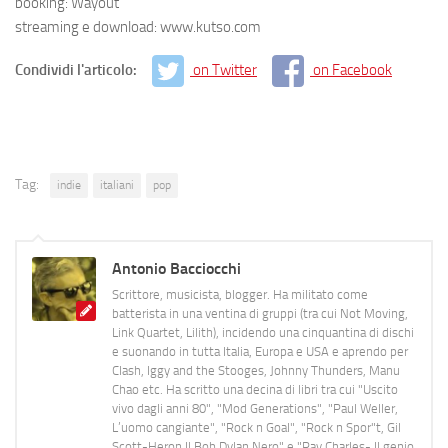
booking: Wayout
streaming e download: www.kutso.com
Condividi l'articolo:
on Twitter
on Facebook
Tag:
indie
italiani
pop
Antonio Bacciocchi
Scrittore, musicista, blogger. Ha militato come
batterista in una ventina di gruppi (tra cui Not Moving,
Link Quartet, Lilith), incidendo una cinquantina di dischi
e suonando in tutta Italia, Europa e USA e aprendo per
Clash, Iggy and the Stooges, Johnny Thunders, Manu
Chao etc. Ha scritto una decina di libri tra cui "Uscito
vivo dagli anni 80", "Mod Generations", "Paul Weller,
L’uomo cangiante", "Rock n Goal", "Rock n Spor"t, Gil
Scott-Heron Il Bob Dylan Nero" e "Ray Charles- Il genio