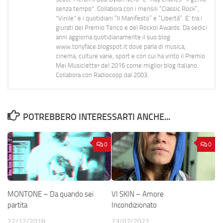
senza tempo". Collabora con i mensili “Classic Rock”,
"Vinile" e i quotidiani “Il Manifesto” e “Libertà”. E' tra i
giurati del Premio Tenco e del Rockol Awards. Da sedici
anni aggiorna quotidianamente il suo blog
www.tonyface.blogspot.it dove parla di musica,
cinema, culture varie, sport e con cui ha vinto il Premio
Mei Musicletter del 2016 come miglior blog italiano.
Collabora con Radiocoop dal 2003.
POTREBBERO INTERESSARTI ANCHE...
0
0
MONTONE – Da quando sei
VI SKIN – Amore
partita
Incondizionato
22/12/2018
23/07/2022