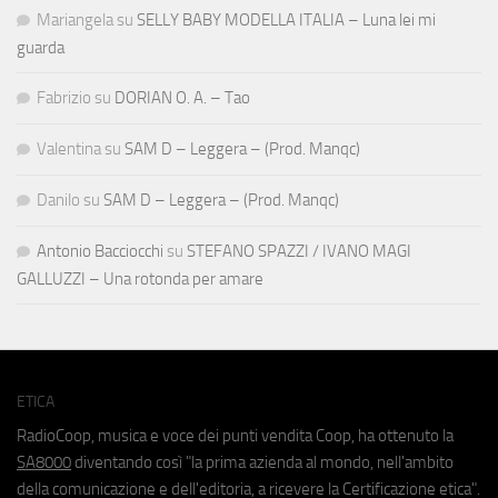
Mariangela
su
SELLY BABY MODELLA ITALIA – Luna lei mi
guarda
Fabrizio
su
DORIAN O. A. – Tao
Valentina
su
SAM D – Leggera – (Prod. Manqc)
Danilo
su
SAM D – Leggera – (Prod. Manqc)
Antonio Bacciocchi
su
STEFANO SPAZZI / IVANO MAGI
GALLUZZI – Una rotonda per amare
ETICA
RadioCoop, musica e voce dei punti vendita Coop, ha ottenuto la
SA8000
diventando così "la prima azienda al mondo, nell'ambito
della comunicazione e dell'editoria, a ricevere la Certificazione etica".