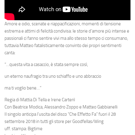
Amore e odio, scenate e riappacificazioni, momenti di tensione
estrema e attimi di felicità condivisa: le storie d’amore più intense e
passionali ci fanno sentire vivi ma allo stesso tempo ci consumano,
tuttavia Matteo fatalisticamente convinto dei propri sentimenti
canta:
“…questa vita a casaccio, è stata sempre così,
un eterno naufragio tra uno schiaffo e uno abbraccio
ma ti voglio bene…”
Regia di Mattia Di Tella e Irene Cartenì
Con Beatrice Modica, Alessandro Zoppo e Matteo Gabbianelli
Il singolo anticipa l’uscita del disco “Che Effetto Fa” fuori il 28
settembre 2018 in tutti gli store per Goodfellas/Wing
uff. stampa: Bigtime