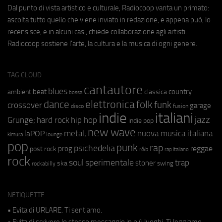
Dal punto di vista artistico e culturale, Radiocoop vanta un primato:
ascolta tutto quello che viene inviato in redazione, e appena può, lo
recensisce, e in alcuni casi, chiede collaborazione agli artisti.
Radiocoop sostiene l'arte, la cultura e la musica di ogni genere.
TAG CLOUD
cantautore
blues
beat
country
ambient
classica
bossa
elettronica
dance
folk
funk
crossover
garage
fusion
disco
indie
italiani
jazz
hip hop
Grunge;
hard rock
indie pop
new wave
metal;
nuova musica italiana
laPOP
lounge
kimura
pop
punk
rap
psichedelia
reggae
prog
post rock
r&b
rap italiano
rock
soul
sperimentale
trap
stoner
ska
swing
rockabilly
NETIQUETTE
• Evita di URLARE. Ti sentiamo.
• Evita di scrivere lo stesso messaggio in più luoghi. Ti leggiamo.