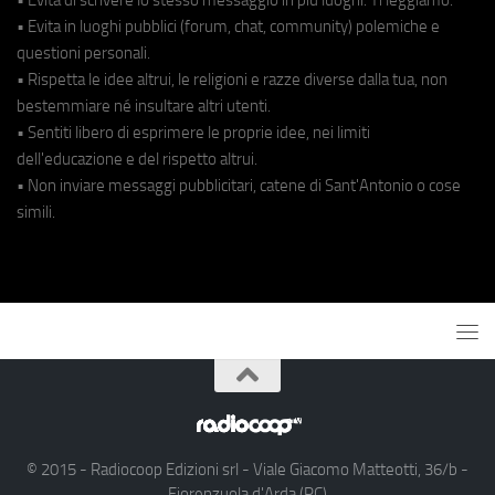
• Evita in luoghi pubblici (forum, chat, community) polemiche e
questioni personali.
• Rispetta le idee altrui, le religioni e razze diverse dalla tua, non
bestemmiare né insultare altri utenti.
• Sentiti libero di esprimere le proprie idee, nei limiti
dell'educazione e del rispetto altrui.
• Non inviare messaggi pubblicitari, catene di Sant'Antonio o cose
simili.
© 2015 - Radiocoop Edizioni srl - Viale Giacomo Matteotti, 36/b -
Fiorenzuola d'Arda (PC)