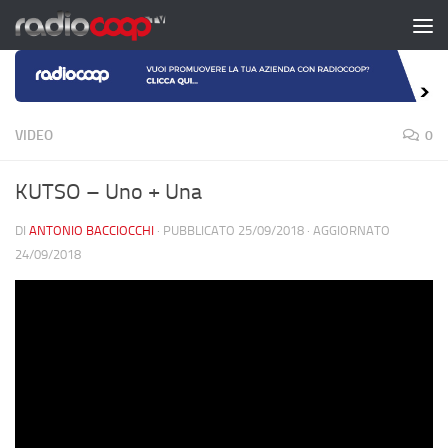
Salta al contenuto
VIDEO
0
KUTSO – Uno + Una
DI
ANTONIO BACCIOCCHI
· PUBBLICATO
25/09/2018
· AGGIORNATO
24/09/2018