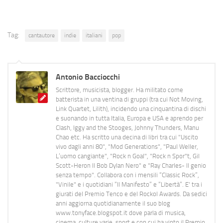
Tag:
cantautore
indie
italiani
pop
Antonio Bacciocchi
Scrittore, musicista, blogger. Ha militato come
batterista in una ventina di gruppi (tra cui Not Moving,
Link Quartet, Lilith), incidendo una cinquantina di dischi
e suonando in tutta Italia, Europa e USA e aprendo per
Clash, Iggy and the Stooges, Johnny Thunders, Manu
Chao etc. Ha scritto una decina di libri tra cui "Uscito
vivo dagli anni 80", "Mod Generations", "Paul Weller,
L’uomo cangiante", "Rock n Goal", "Rock n Spor"t, Gil
Scott-Heron Il Bob Dylan Nero" e "Ray Charles- Il genio
senza tempo". Collabora con i mensili “Classic Rock”,
"Vinile" e i quotidiani “Il Manifesto” e “Libertà”. E' tra i
giurati del Premio Tenco e del Rockol Awards. Da sedici
anni aggiorna quotidianamente il suo blog
www.tonyface.blogspot.it dove parla di musica,
cinema, culture varie, sport e con cui ha vinto il Premio