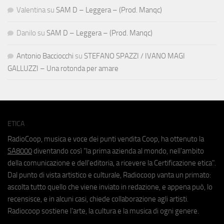
Valentina
su
SAM D – Leggera – (Prod. Manqc)
Danilo
su
SAM D – Leggera – (Prod. Manqc)
Antonio Bacciocchi
su
STEFANO SPAZZI / IVANO MAGI
GALLUZZI – Una rotonda per amare
ETICA
RadioCoop, musica e voce dei punti vendita Coop, ha ottenuto la
SA8000
diventando così "la prima azienda al mondo, nell'ambito
della comunicazione e dell'editoria, a ricevere la Certificazione etica".
Dal punto di vista artistico e culturale, Radiocoop vanta un primato:
ascolta tutto quello che viene inviato in redazione, e appena può, lo
recensisce, e in alcuni casi, chiede collaborazione agli artisti.
Radiocoop sostiene l'arte, la cultura e la musica di ogni genere.