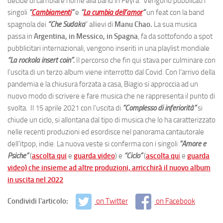
decide di cambiare nome alla band in Feyra. Vengono pubblicati i
singoli
“
Cambiamenti
”
e
“
La cumbia dell’amor
”
un feat con la band
spagnola dei
“Che Sudaka
” allievi di
Manu Chao.
La sua musica
passa in
Argentina, in Messico, in Spagna
, fa da sottofondo a spot
pubblicitari internazionali, vengono inseriti in una playlist mondiale
“La rockola insert coin”.
Il percorso che fin qui stava per culminare con
l’uscita di un terzo album viene interrotto dal Covid. Con l’arrivo della
pandemia e la chiusura forzata a casa, Biagio si approccia ad un
nuovo modo di scrivere e fare musica che ne rappresenta il punto di
svolta. Il 15 aprile 2021 con l’uscita di
“Complesso di inferiorità”
si
chiude un ciclo, si allontana dal tipo di musica che lo ha caratterizzato
nelle recenti produzioni ed esordisce nel panorama cantautorale
dell’itpop, indie. La nuova veste si conferma con i singoli
“Amore e
Psiche”
(
ascolta qui
e
guarda video
) e
“Ciclo”
(
ascolta qu
i
e
guarda
video) che insieme ad altre produzioni, arricchirà il nuovo album
in uscita nel 2022
Condividi l'articolo:
on Twitter
on Facebook