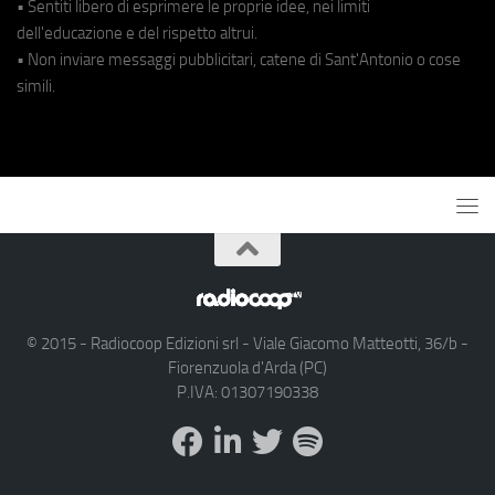
• Sentiti libero di esprimere le proprie idee, nei limiti
dell'educazione e del rispetto altrui.
• Non inviare messaggi pubblicitari, catene di Sant'Antonio o cose
simili.
© 2015 - Radiocoop Edizioni srl - Viale Giacomo Matteotti, 36/b -
Fiorenzuola d'Arda (PC)
P.IVA: 01307190338