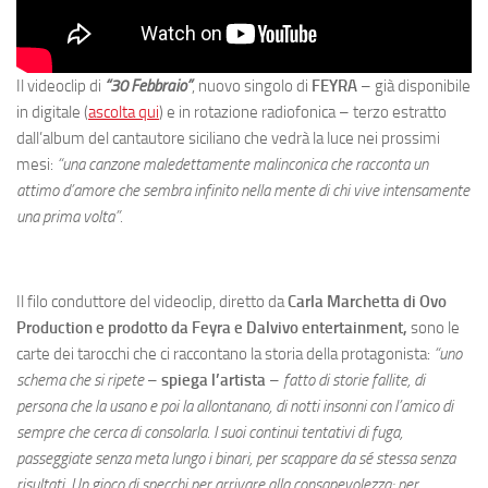
Il videoclip di
“30 Febbraio”
, nuovo singolo di
FEYRA
– già disponibile
in digitale (
ascolta qui
) e in rotazione radiofonica – terzo estratto
dall’album del cantautore siciliano che vedrà la luce nei prossimi
mesi:
“una canzone maledettamente malinconica che
racconta un
attimo d’amore che sembra infinito nella mente di chi vive intensamente
una prima volta”.
Il filo conduttore del videoclip, diretto da
Carla Marchetta di Ovo
Production e prodotto da Feyra e Dalvivo entertainment,
sono le
carte dei tarocchi che ci raccontano la storia della protagonista:
“uno
schema che si ripete
–
spiega l’artista
–
fatto di storie fallite, di
persona che la usano e poi la allontanano, di notti insonni con l’amico di
sempre che cerca di consolarla. I suoi continui tentativi di fuga,
passeggiate senza meta lungo i binari, per scappare da sé stessa senza
risultati. Un gioco di specchi per arrivare alla consapevolezza; per