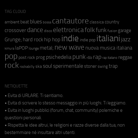
TAG CLOUD
cantautore
blues
beat
country
ambient
classica
bossa
elettronica
dance
folk
funk
crossover
garage
fusion
disco
indie
italiani
jazz
hip hop
Grunge;
hard rock
indie pop
new wave
metal;
nuova musica italiana
laPOP
lounge
kimura
pop
punk
rap
psichedelia
reggae
prog
post rock
r&b
rap italiano
rock
soul
sperimentale
trap
stoner
ska
swing
rockabilly
NETIQUETTE
• Evita di URLARE. Ti sentiamo.
• Evita di scrivere lo stesso messaggio in più luoghi. Ti leggiamo.
• Evita in luoghi pubblici (forum, chat, community) polemiche e
questioni personali.
• Rispetta le idee altrui, le religioni e razze diverse dalla tua, non
bestemmiare né insultare altri utenti.