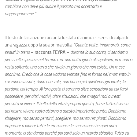
cambiare non deve più subire il passato ma accettarlo e
riappropriarsene.”
Il testo della canzone racconta lo stato d’animo e i sensi di colpa di
una ragazza dopo la sua prima volta:
“Quante volte, innamorati, come
seduti in treno
–
racconta FEYRA
–
durante la sua corsa, ci sentiamo
persi nello spazio e nel tempo ma, una volta giunti al capolinea, in mano ci
resta soltanto una carta che rivela un giorno che non esiste. Un mese
anonimo. Credo che le cose vadano vissute fino in fondo nel momento in
cui vanno vissute, dopo non vale, non hanno più quell’energia vitale, la
perdono col tempo. Al loro posto ci saranno altre sensazioni da cui farsi
possedere, per altri motivi, altre situazioni, che magari mai avresti
pensato di vivere. Il bello della vita è proprio questo, forse tutto il senso
del nostro vivere ruota attorno a questo importante punto. Dobbiamo
sbagliare, ma senza pentirci, scegliere, ma senza rimpianti. Dobbiamo
imparare a vivere tutte le emozioni e le sensazioni che quel dato
momento ci sta dando perché poi sarà solo un ricordo sbiadito. Tutto va