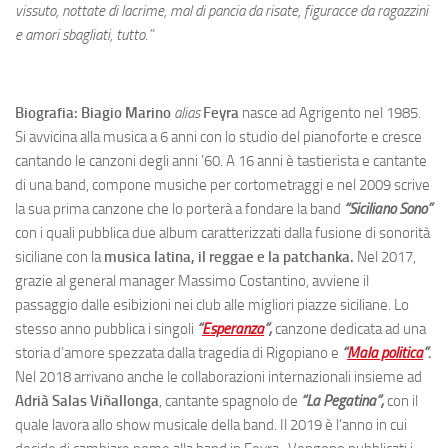
vissuto, nottate di lacrime, mal di pancia da risate, figuracce da ragazzini
e amori sbagliati, tutto.”
Biografia: Biagio Marino
alias
Feyra
nasce ad Agrigento nel 1985.
Si avvicina alla musica a 6 anni con lo studio del pianoforte e cresce
cantando le canzoni degli anni ’60. A 16 anni è tastierista e cantante
di una band, compone musiche per cortometraggi e nel 2009 scrive
la sua prima canzone che lo porterà a fondare la band
“Siciliano Sono”
con i quali pubblica due album caratterizzati dalla fusione di sonorità
siciliane con la
musica latina, il reggae e la patchanka.
Nel 2017,
grazie al general manager Massimo Costantino, avviene il
passaggio dalle esibizioni nei club alle migliori piazze siciliane. Lo
stesso anno pubblica i singoli
“
Esperanza
”,
canzone dedicata ad una
storia d’amore spezzata dalla tragedia di Rigopiano e
“
Mala politica
”.
Nel 2018 arrivano anche le collaborazioni internazionali insieme ad
Adrià Salas Viñallonga
, cantante spagnolo de
“La Pegatina”,
con il
quale lavora allo show musicale della band. Il 2019 è l’anno in cui