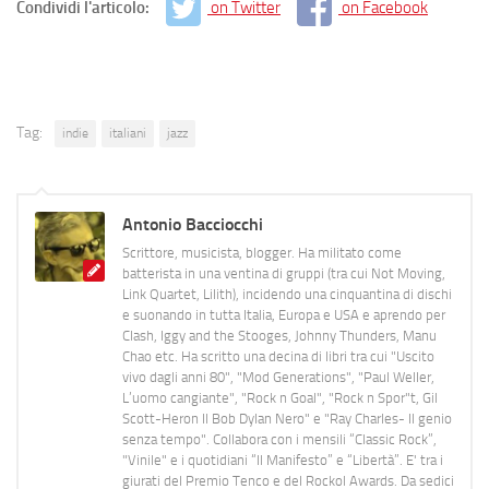
Condividi l'articolo:
on Twitter
on Facebook
Tag:
indie
italiani
jazz
Antonio Bacciocchi
Scrittore, musicista, blogger. Ha militato come
batterista in una ventina di gruppi (tra cui Not Moving,
Link Quartet, Lilith), incidendo una cinquantina di dischi
e suonando in tutta Italia, Europa e USA e aprendo per
Clash, Iggy and the Stooges, Johnny Thunders, Manu
Chao etc. Ha scritto una decina di libri tra cui "Uscito
vivo dagli anni 80", "Mod Generations", "Paul Weller,
L’uomo cangiante", "Rock n Goal", "Rock n Spor"t, Gil
Scott-Heron Il Bob Dylan Nero" e "Ray Charles- Il genio
senza tempo". Collabora con i mensili “Classic Rock”,
"Vinile" e i quotidiani “Il Manifesto” e “Libertà”. E' tra i
giurati del Premio Tenco e del Rockol Awards. Da sedici