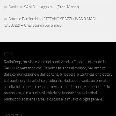
Danilo
su
SAM D – Leggera – (Prod. Manqc)
Antonio Bacciocchi
su
STEFANO SPAZZI / IVANO MAGI
GALLUZZI – Una rotonda per amare
ETICA
RadioCoop, musica e voce dei punti vendita Coop, ha ottenuto la
SA8000
diventando così "la prima azienda al mondo, nell'ambito
della comunicazione e dell'editoria, a ricevere la Certificazione etica".
Dal punto di vista artistico e culturale, Radiocoop vanta un primato:
ascolta tutto quello che viene inviato in redazione, e appena può, lo
recensisce, e in alcuni casi, chiede collaborazione agli artisti.
Radiocoop sostiene l'arte, la cultura e la musica di ogni genere.
TAG CLOUD