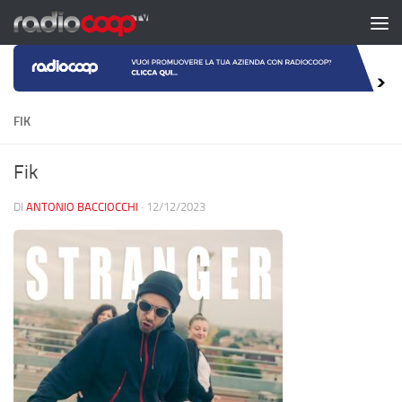
Salta al contenuto
FIK
Fik
DI
ANTONIO BACCIOCCHI
·
12/12/2023