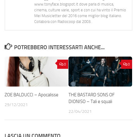
www.tonyface.blogspot.it dove parla di musica,
cinema, culture varie, sport e con cui ha vinto il Premio
Mei Musicletter del 2016 come miglior blog italiano.
Collabora con Radiocoop dal 2003.
POTREBBERO INTERESSARTI ANCHE...
0
0
ZOE BALDUCCI – Apocalisse
THE BASTARD SONS OF
DIONISO – Tali e squali
29/12/2021
22/04/2021
LASCIA UN COMMENTO