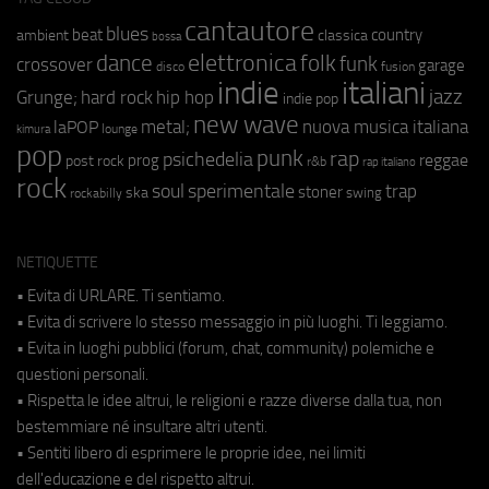
cantautore
blues
beat
country
ambient
classica
bossa
elettronica
dance
folk
funk
crossover
garage
fusion
disco
indie
italiani
jazz
hip hop
Grunge;
hard rock
indie pop
new wave
metal;
nuova musica italiana
laPOP
lounge
kimura
pop
punk
rap
psichedelia
reggae
prog
post rock
r&b
rap italiano
rock
soul
sperimentale
trap
stoner
ska
swing
rockabilly
NETIQUETTE
• Evita di URLARE. Ti sentiamo.
• Evita di scrivere lo stesso messaggio in più luoghi. Ti leggiamo.
• Evita in luoghi pubblici (forum, chat, community) polemiche e
questioni personali.
• Rispetta le idee altrui, le religioni e razze diverse dalla tua, non
bestemmiare né insultare altri utenti.
• Sentiti libero di esprimere le proprie idee, nei limiti
dell'educazione e del rispetto altrui.