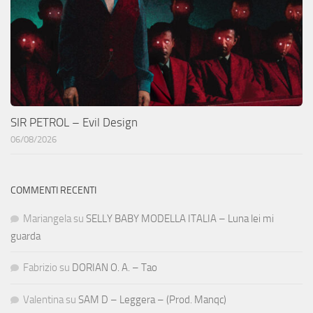
SIR PETROL – Evil Design
06/08/2026
COMMENTI RECENTI
Mariangela
su
SELLY BABY MODELLA ITALIA – Luna lei mi
guarda
Fabrizio
su
DORIAN O. A. – Tao
Valentina
su
SAM D – Leggera – (Prod. Manqc)