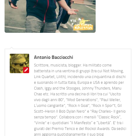
Antonio Bacciocchi
Scrittore, musicista, blogger. Ha militato come
batterista in una ventina di gruppi (tra cui Not Moving,
Link Quartet, Lilith), incidendo una cinquantina di dischi
e suonando in tutta Italia, Europa e USA e aprendo per
Clash, Iggy and the Stooges, Johnny Thunders, Manu
Chao etc. Ha scritto una decina di libri tra cui "Uscito
vivo dagli anni 80", "Mod Generations", "Paul Weller,
L’uomo cangiante", "Rock n Goal", "Rock n Spor"t, Gil
Scott-Heron Il Bob Dylan Nero" e "Ray Charles- Il genio
senza tempo". Collabora con i mensili “Classic Rock”,
"Vinile" e i quotidiani “Il Manifesto” e “Libertà”. E' tra i
giurati del Premio Tenco e del Rockol Awards. Da sedici
anni aggiorna quotidianamente il suo blog