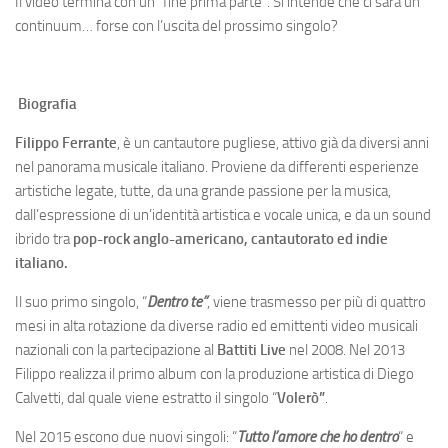
Il video termina con un “fine prima parte”. Si intende che ci sarà un
continuum… forse con l’uscita del prossimo singolo?
Biografia
Filippo Ferrante
, è un cantautore pugliese, attivo già da diversi anni
nel panorama musicale italiano. Proviene da differenti esperienze
artistiche legate, tutte, da una grande passione per la musica,
dall’espressione di un’identità artistica e vocale unica, e da un sound
ibrido tra
pop-rock anglo-americano, cantautorato ed indie
italiano.
Il suo primo singolo, “
Dentro te”
, viene trasmesso per più di quattro
mesi in alta rotazione da diverse radio ed emittenti video musicali
nazionali con la partecipazione al
Battiti Live
nel 2008. Nel 2013
Filippo realizza il primo album con la produzione artistica di Diego
Calvetti, dal quale viene estratto il singolo “
Volerò”
.
Nel 2015 escono due nuovi singoli: “
Tutto l’amore che ho dentro
“ e