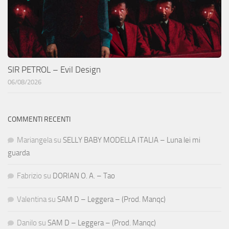
SIR PETROL – Evil Design
06/08/2026
COMMENTI RECENTI
Mariangela
su
SELLY BABY MODELLA ITALIA – Luna lei mi
guarda
Fabrizio
su
DORIAN O. A. – Tao
Valentina
su
SAM D – Leggera – (Prod. Manqc)
Danilo
su
SAM D – Leggera – (Prod. Manqc)