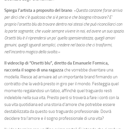
Spiega l’artista a proposito del brano
:
«Questa
canzone forse arriva
per dirci che c’è qualcosa che si è perso e che bisogna ritrovare? E’
proprio l’orsetto blu da trovare dentro noi stessi che può riconciliarci con
la parte sognante, che vuole sempre vivere in noi, ed avere un suo spazio.
Orsetti blu è il riprendersi un po’ quella spensieratezza, quegli amori
genuini, quegli sguardi semplici, credere nel bacio che ci trasformi,
nell’incontro magico della svolta.»
Il videoclip di “Orsetti blu”, diretto da Emanuele Formica,
racconta il sogno di una ragazza
che vorrebbe diventare una
modella. Riesce ad arrivare ad un importante brand firmando un
contratto che la vedrà presto in giro per il mondo. Festeggia quel
momento regalandosi un tatoo, affinchè quel traguardo resti
indelebile nella sua vita. Presto però si troverà a fare i conti con la
sua vita quotidiana ed una storia d’amore che potrebbe essere
destabilizzata da questo suo traguardo professionale. Dovrà
decidere tra l’amore e il sogno professionale di una vita?