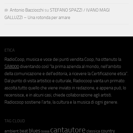
Antonio Bacciocchi
su
STEFANO SPAZZI / IVANO MAGI
GALLUZZI – Una rotonda per amare
ETICA
RadioCoop, musica e voce dei punti vendita Coop, ha ottenuto la
SA8000
diventando così "la prima azienda al mondo, nell'ambito
della comunicazione e dell'editoria, a ricevere la Certificazione etica".
Dal punto di vista artistico e culturale, Radiocoop vanta un primato:
ascolta tutto quello che viene inviato in redazione, e appena può, lo
recensisce, e in alcuni casi, chiede collaborazione agli artisti.
Radiocoop sostiene l'arte, la cultura e la musica di ogni genere.
TAG CLOUD
cantautore
blues
beat
country
ambient
classica
bossa