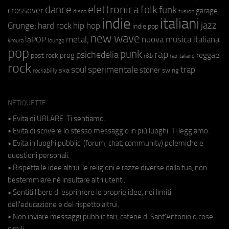
elettronica
dance
folk
funk
crossover
garage
fusion
disco
indie
italiani
jazz
hip hop
Grunge;
hard rock
indie pop
new wave
metal;
nuova musica italiana
laPOP
lounge
kimura
pop
punk
rap
psichedelia
reggae
prog
post rock
r&b
rap italiano
rock
soul
sperimentale
trap
stoner
ska
swing
rockabilly
NETIQUETTE
• Evita di URLARE. Ti sentiamo.
• Evita di scrivere lo stesso messaggio in più luoghi. Ti leggiamo.
• Evita in luoghi pubblici (forum, chat, community) polemiche e
questioni personali.
• Rispetta le idee altrui, le religioni e razze diverse dalla tua, non
bestemmiare né insultare altri utenti.
• Sentiti libero di esprimere le proprie idee, nei limiti
dell'educazione e del rispetto altrui.
• Non inviare messaggi pubblicitari, catene di Sant'Antonio o cose
simili.