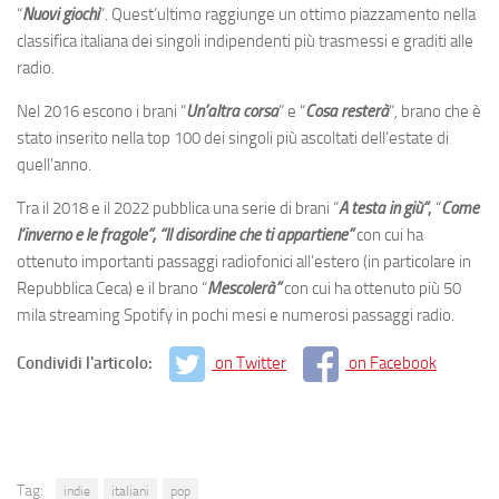
“
Nuovi giochi
“
.
Quest’ultimo raggiunge un ottimo piazzamento nella
classifica italiana dei singoli indipendenti più trasmessi e graditi alle
radio.
Nel 2016 escono i brani “
Un’altra corsa
” e “
Cosa resterà
“
,
brano che è
stato inserito nella top 100 dei singoli più ascoltati dell’estate di
quell’anno.
Tra il 2018 e il 2022 pubblica una serie di brani “
A testa in giù“
,
“
Come
l’inverno e le fragole”, “Il disordine che ti appartiene”
con cui ha
ottenuto importanti passaggi radiofonici all’estero (in particolare in
Repubblica Ceca) e il brano “
Mescolerà”
con cui ha ottenuto più 50
mila streaming Spotify in pochi mesi e numerosi passaggi radio.
Condividi l'articolo:
on Twitter
on Facebook
Tag:
indie
italiani
pop