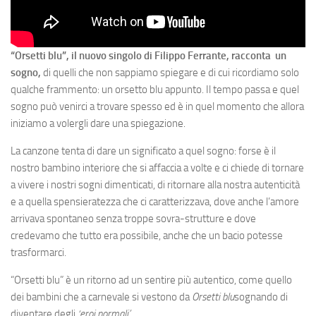
“Orsetti blu”, il nuovo singolo di Filippo Ferrante, racconta un
sogno,
di quelli che non sappiamo spiegare e di cui ricordiamo solo
qualche frammento: un orsetto blu appunto. Il tempo passa e quel
sogno può venirci a trovare spesso ed è in quel momento che allora
iniziamo a volergli dare una spiegazione.
La canzone tenta di dare un significato a quel sogno: forse è il
nostro bambino interiore che si affaccia a volte e ci chiede di tornare
a vivere i nostri sogni dimenticati, di ritornare alla nostra autenticità
e a quella spensieratezza che ci caratterizzava, dove anche l’amore
arrivava spontaneo senza troppe sovra-strutture e dove
credevamo che tutto era possibile, anche che un bacio potesse
trasformarci.
“Orsetti blu” è un ritorno ad un sentire più autentico, come quello
dei bambini che a carnevale si vestono da
Orsetti blu
sognando di
diventare degli
‘eroi normali’
.