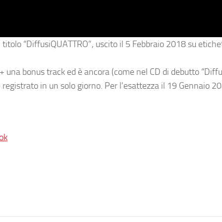
al titolo “DiffusiQUATTRO”, uscito il 5 Febbraio 2018 su etiche
e + una bonus track ed è ancora (come nel CD di debutto “Diff
gistrato in un solo giorno. Per l’esattezza il 19 Gennaio 20
ok