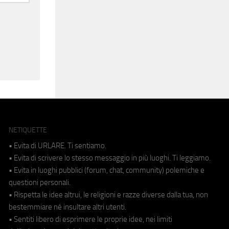
NETIQUETTE
• Evita di URLARE. Ti sentiamo.
• Evita di scrivere lo stesso messaggio in più luoghi. Ti leggiamo.
• Evita in luoghi pubblici (forum, chat, community) polemiche e
questioni personali.
• Rispetta le idee altrui, le religioni e razze diverse dalla tua, non
bestemmiare né insultare altri utenti.
• Sentiti libero di esprimere le proprie idee, nei limiti