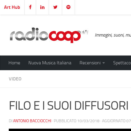
Art Hub
Salta al contenuto
Immagini, suoni, mus
Home
Nuova Musica Italiana
Recensioni
Spettacol
VIDEO
FILO E I SUOI DIFFUSORI 
DI
ANTONIO BACCIOCCHI
· PUBBLICATO
10/03/2018
· AGGIORNATO
07