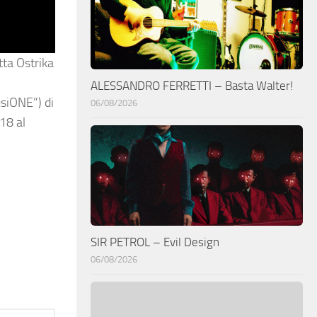
tta Ostrika
ALESSANDRO FERRETTI – Basta Walter!
usiONE”) di
06/08/2026
18 al
SIR PETROL – Evil Design
06/08/2026