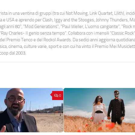
ista in una ventina di gruppi (tra cui Not Moving, Link Quartet, Lilith), inc
uropa e USA e aprendo per Clash, Iggy and the Stooges, Johnny Thunders, 
o dagli anni 80", "Mod Generations", "Paul Weller, L’uomo cangiante", "Rock n
Ray Charles- Il genio senza tempo". Collabora con i mensili “Classic Rock”,
urati del Premio Tenco e del Rockol Awards. Da sedici anni aggiorna quotidia
a, cinema, culture varie, sport e con cui ha vinto il Premio Mei Musiclett
ocoop dal 2003.
0