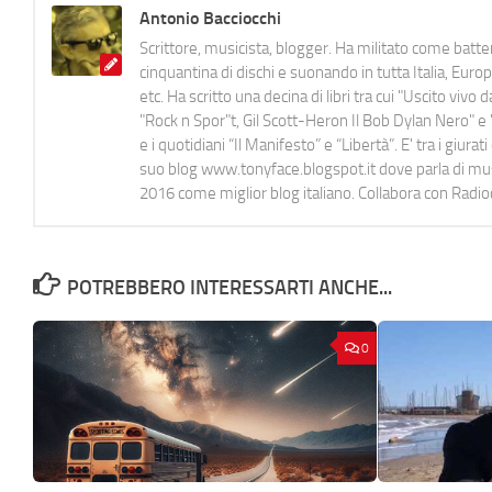
Antonio Bacciocchi
Scrittore, musicista, blogger. Ha militato come batter
cinquantina di dischi e suonando in tutta Italia, E
etc. Ha scritto una decina di libri tra cui "Uscito viv
"Rock n Spor"t, Gil Scott-Heron Il Bob Dylan Nero" e "
e i quotidiani “Il Manifesto” e “Libertà”. E' tra i gi
suo blog www.tonyface.blogspot.it dove parla di music
2016 come miglior blog italiano. Collabora con Radi
POTREBBERO INTERESSARTI ANCHE...
0