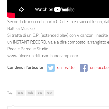
Seconda traccia del quarto CD di Filo e i suoi diffusori, d
Baltika Musika)
Si tratta di un E.P. (extended play) con 4 canzoni inedit
un INSTANT RECORD, vale a dire composto, arrangiato e re
Pedale Baroque Studio.
www.filoeisuoidiffusori.bandcamp.com
Condividi l'articolo:
on Twitter
on Facebo
Tag:
beat
indie
pop
rock