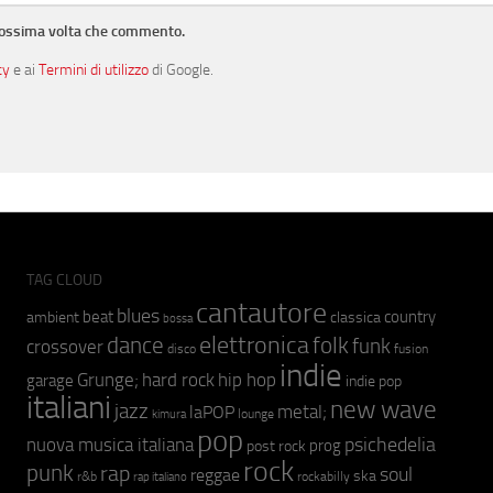
prossima volta che commento.
cy
e ai
Termini di utilizzo
di Google.
TAG CLOUD
cantautore
blues
beat
country
ambient
classica
bossa
elettronica
dance
folk
funk
crossover
fusion
disco
indie
hip hop
Grunge;
hard rock
garage
indie pop
italiani
new wave
jazz
metal;
laPOP
lounge
kimura
pop
psichedelia
nuova musica italiana
prog
post rock
rock
punk
rap
soul
reggae
ska
r&b
rockabilly
rap italiano