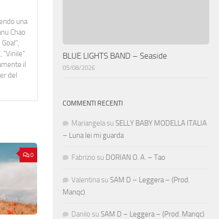
idendo una
Manu Chao
 Goal",
 "Vinile"
BLUE LIGHTS BAND – Seaside
namente il
05/08/2026
er del
COMMENTI RECENTI
Mariangela
su
SELLY BABY MODELLA ITALIA
– Luna lei mi guarda
0
Fabrizio
su
DORIAN O. A. – Tao
Valentina
su
SAM D – Leggera – (Prod.
Manqc)
Danilo
su
SAM D – Leggera – (Prod. Manqc)