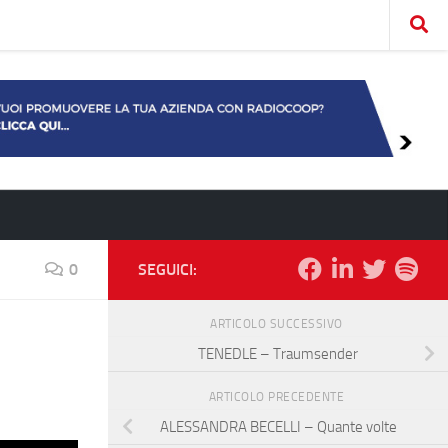
0
SEGUICI:
ARTICOLO SUCCESSIVO
TENEDLE – Traumsender
ARTICOLO PRECEDENTE
ALESSANDRA BECELLI – Quante volte