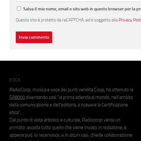
Salva il mio nome, email e sito web in questo browser per la 
Questo sito è protetto da reCAPTCHA, ed è soggetto alla
Privacy Poli
ETICA
RadioCoop, musica e voce dei punti vendita Coop, ha ottenuto la
SA8000
diventando così "la prima azienda al mondo, nell'ambito
della comunicazione e dell'editoria, a ricevere la Certificazione
etica".
Dal punto di vista artistico e culturale, Radiocoop vanta un
primato: ascolta tutto quello che viene inviato in redazione, e
appena può, lo recensisce, e in alcuni casi, chiede collaborazione