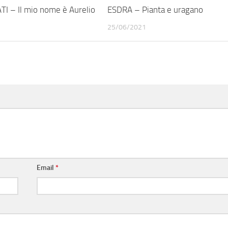
I – Il mio nome è Aurelio
ESDRA – Pianta e uragano
25/06/2021
Email
*