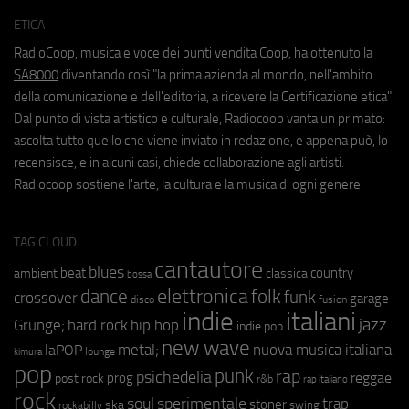
ETICA
RadioCoop, musica e voce dei punti vendita Coop, ha ottenuto la
SA8000
diventando così "la prima azienda al mondo, nell'ambito
della comunicazione e dell'editoria, a ricevere la Certificazione etica".
Dal punto di vista artistico e culturale, Radiocoop vanta un primato:
ascolta tutto quello che viene inviato in redazione, e appena può, lo
recensisce, e in alcuni casi, chiede collaborazione agli artisti.
Radiocoop sostiene l'arte, la cultura e la musica di ogni genere.
TAG CLOUD
cantautore
blues
beat
country
ambient
classica
bossa
elettronica
dance
folk
funk
crossover
garage
fusion
disco
indie
italiani
jazz
hip hop
Grunge;
hard rock
indie pop
new wave
metal;
nuova musica italiana
laPOP
lounge
kimura
pop
punk
rap
psichedelia
reggae
prog
post rock
r&b
rap italiano
rock
soul
sperimentale
trap
stoner
ska
swing
rockabilly