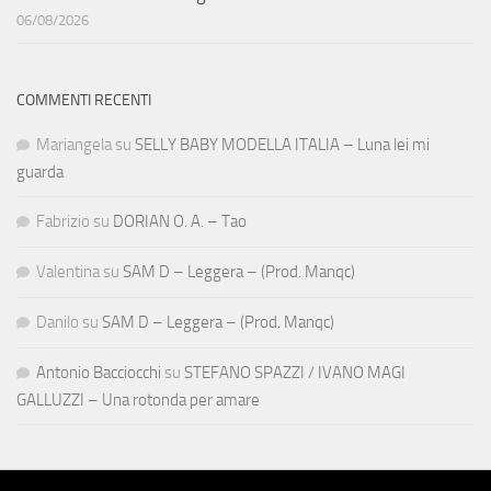
06/08/2026
COMMENTI RECENTI
Mariangela
su
SELLY BABY MODELLA ITALIA – Luna lei mi
guarda
Fabrizio
su
DORIAN O. A. – Tao
Valentina
su
SAM D – Leggera – (Prod. Manqc)
Danilo
su
SAM D – Leggera – (Prod. Manqc)
Antonio Bacciocchi
su
STEFANO SPAZZI / IVANO MAGI
GALLUZZI – Una rotonda per amare