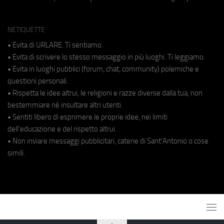
NETIQUETTE
• Evita di URLARE. Ti sentiamo.
• Evita di scrivere lo stesso messaggio in più luoghi. Ti leggiamo.
• Evita in luoghi pubblici (forum, chat, community) polemiche e
questioni personali.
• Rispetta le idee altrui, le religioni e razze diverse dalla tua, non
bestemmiare né insultare altri utenti.
• Sentiti libero di esprimere le proprie idee, nei limiti
dell'educazione e del rispetto altrui.
• Non inviare messaggi pubblicitari, catene di Sant'Antonio o cose
simili.