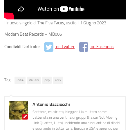
Il nuovo singolo di The Five Faces, uscito il 1 Giugno 2023
Modern Beat Records – MB006
Condividi l'articolo:
on Twitter
on Facebook
Tag:
indie
italiani
pop
rock
Antonio Bacciocchi
Scrittore, musicista, blogger. Ha militato come
batterista in una ventina di gruppi (tra cui Not Moving,
Link Quartet, Lilith), incidendo una cinquantina di dischi
e suonando in tutta Italia, Europa e USA e aprendo per