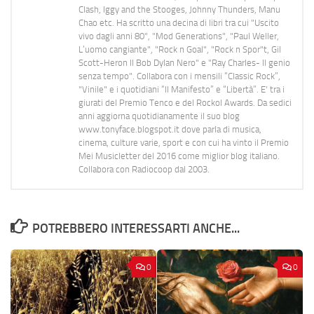
Clash, Iggy and the Stooges, Johnny Thunders, Manu
Chao etc. Ha scritto una decina di libri tra cui "Uscito
vivo dagli anni 80", "Mod Generations", "Paul Weller,
L’uomo cangiante", "Rock n Goal", "Rock n Spor"t, Gil
Scott-Heron Il Bob Dylan Nero" e "Ray Charles- Il genio
senza tempo". Collabora con i mensili “Classic Rock”,
"Vinile" e i quotidiani “Il Manifesto” e “Libertà”. E' tra i
giurati del Premio Tenco e del Rockol Awards. Da sedici
anni aggiorna quotidianamente il suo blog
www.tonyface.blogspot.it dove parla di musica,
cinema, culture varie, sport e con cui ha vinto il Premio
Mei Musicletter del 2016 come miglior blog italiano.
Collabora con Radiocoop dal 2003.
POTREBBERO INTERESSARTI ANCHE...
0
0