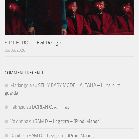
SIR PETROL – Evil Design
06/08/2026
COMMENTI RECENTI
Mariangela
su
SELLY BABY MODELLA ITALIA – Luna lei mi
guarda
Fabrizio
su
DORIAN O. A. – Tao
Valentina
su
SAM D – Leggera – (Prod. Manqc)
Danilo
su
SAM D – Leggera – (Prod. Manqc)