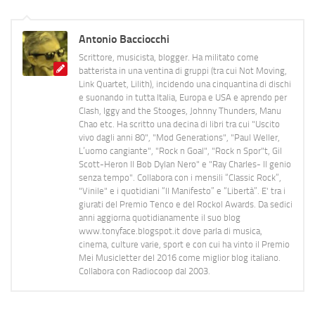
Antonio Bacciocchi
Scrittore, musicista, blogger. Ha militato come
batterista in una ventina di gruppi (tra cui Not Moving,
Link Quartet, Lilith), incidendo una cinquantina di dischi
e suonando in tutta Italia, Europa e USA e aprendo per
Clash, Iggy and the Stooges, Johnny Thunders, Manu
Chao etc. Ha scritto una decina di libri tra cui "Uscito
vivo dagli anni 80", "Mod Generations", "Paul Weller,
L’uomo cangiante", "Rock n Goal", "Rock n Spor"t, Gil
Scott-Heron Il Bob Dylan Nero" e "Ray Charles- Il genio
senza tempo". Collabora con i mensili “Classic Rock”,
"Vinile" e i quotidiani “Il Manifesto” e “Libertà”. E' tra i
giurati del Premio Tenco e del Rockol Awards. Da sedici
anni aggiorna quotidianamente il suo blog
www.tonyface.blogspot.it dove parla di musica,
cinema, culture varie, sport e con cui ha vinto il Premio
Mei Musicletter del 2016 come miglior blog italiano.
Collabora con Radiocoop dal 2003.