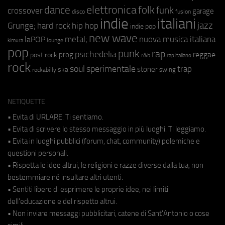
elettronica
dance
folk
funk
crossover
garage
fusion
disco
indie
italiani
jazz
hip hop
Grunge;
hard rock
indie pop
new wave
metal;
nuova musica italiana
laPOP
lounge
kimura
pop
punk
rap
psichedelia
reggae
prog
post rock
r&b
rap italiano
rock
soul
sperimentale
trap
stoner
ska
swing
rockabilly
NETIQUETTE
• Evita di URLARE. Ti sentiamo.
• Evita di scrivere lo stesso messaggio in più luoghi. Ti leggiamo.
• Evita in luoghi pubblici (forum, chat, community) polemiche e
questioni personali.
• Rispetta le idee altrui, le religioni e razze diverse dalla tua, non
bestemmiare né insultare altri utenti.
• Sentiti libero di esprimere le proprie idee, nei limiti
dell'educazione e del rispetto altrui.
• Non inviare messaggi pubblicitari, catene di Sant'Antonio o cose