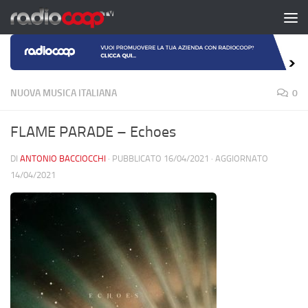
Salta al contenuto
NUOVA MUSICA ITALIANA
0
FLAME PARADE – Echoes
DI
ANTONIO BACCIOCCHI
· PUBBLICATO
16/04/2021
· AGGIORNATO
14/04/2021