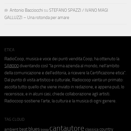
Antonio Bacciocchi
su
STEFANO SPAZZI / IVANO MAGI
GALLUZZI – Una rotonda per amare
ETICA
RadioCoop, musica e voce dei punti vendita Coop, ha ottenuto la
SA8000
diventando così "la prima azienda al mondo, nell'ambito
della comunicazione e dell'editoria, a ricevere la Certificazione etica".
Dal punto di vista artistico e culturale, Radiocoop vanta un primato:
ascolta tutto quello che viene inviato in redazione, e appena può, lo
recensisce, e in alcuni casi, chiede collaborazione agli artisti.
Radiocoop sostiene l'arte, la cultura e la musica di ogni genere.
TAG CLOUD
cantautore
blues
beat
country
ambient
classica
bossa