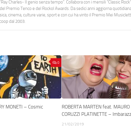
Ray Charles- Il genio senza tempo". Collabora con i mensili “Classic Rock”,
urati del Premio Tenco e del Rockol Awards. Da sedici anni aggiorna quotidia
a, cinema, culture varie, sport e con cui ha vinto il Premio Mei Musiclett
ocoop dal 2003.
0
RY MONETI – Cosmic
ROBERTA MARTEN feat. MAURO
CORUZZI PLATINETTE – Imbaraz
21/02/2019