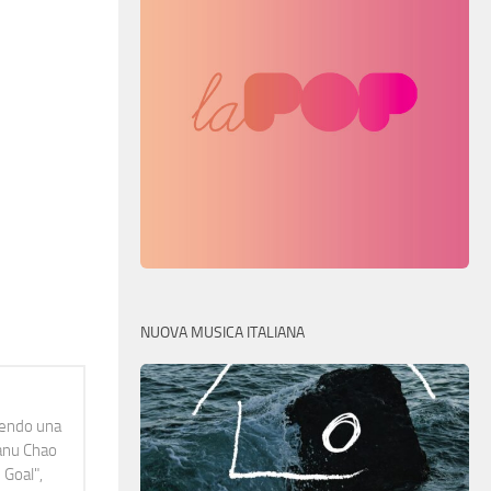
NUOVA MUSICA ITALIANA
idendo una
Manu Chao
 Goal",