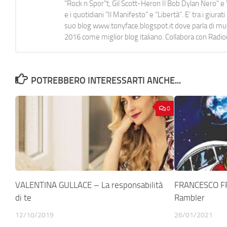
"Rock n Spor"t, Gil Scott-Heron Il Bob Dylan Nero" e "
e i quotidiani “Il Manifesto” e “Libertà”. E' tra i gi
suo blog www.tonyface.blogspot.it dove parla di music
2016 come miglior blog italiano. Collabora con Radi
POTREBBERO INTERESSARTI ANCHE...
0
VALENTINA GULLACE – La responsabilità
FRANCESCO F
di te
Rambler
12/10/2019
26/01/2021