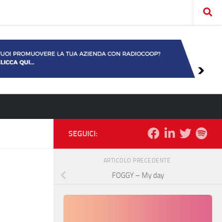
SEGUICI:
ARTICOLO PRECEDENTE
FOGGY – My day