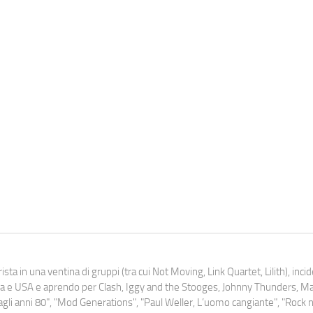
ista in una ventina di gruppi (tra cui Not Moving, Link Quartet, Lilith), inc
uropa e USA e aprendo per Clash, Iggy and the Stooges, Johnny Thunders, 
o dagli anni 80", "Mod Generations", "Paul Weller, L’uomo cangiante", "Rock n