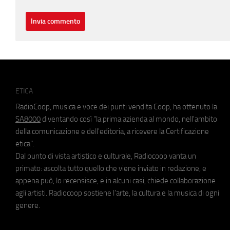
ETICA
RadioCoop, musica e voce dei punti vendita Coop, ha ottenuto la
SA8000
diventando così "la prima azienda al mondo, nell'ambito
della comunicazione e dell'editoria, a ricevere la Certificazione
etica".
Dal punto di vista artistico e culturale, Radiocoop vanta un
primato: ascolta tutto quello che viene inviato in redazione, e
appena può, lo recensisce, e in alcuni casi, chiede collaborazione
agli artisti. Radiocoop sostiene l'arte, la cultura e la musica di ogni
genere.