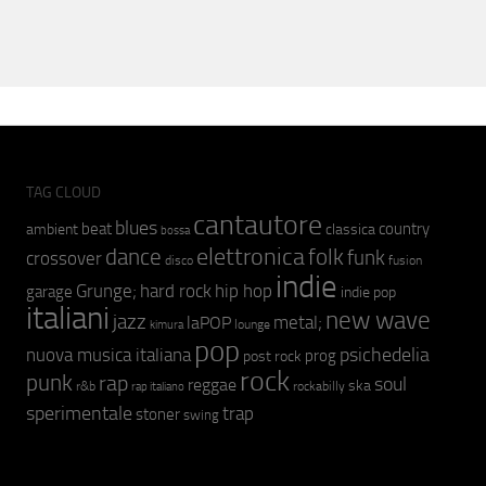
TAG CLOUD
cantautore
blues
beat
country
ambient
classica
bossa
elettronica
dance
folk
funk
crossover
fusion
disco
indie
hip hop
Grunge;
hard rock
garage
indie pop
italiani
new wave
jazz
metal;
laPOP
lounge
kimura
pop
psichedelia
nuova musica italiana
prog
post rock
rock
punk
rap
soul
reggae
ska
r&b
rockabilly
rap italiano
sperimentale
trap
stoner
swing