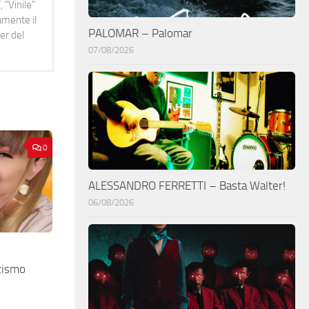
 "Vinile"
namente il
PALOMAR – Palomar
er del
07/08/2026
0
ALESSANDRO FERRETTI – Basta Walter!
06/08/2026
zismo