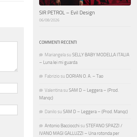
SIR PETROL – Evil Design
06/08/2026
COMMENTI RECENTI
Mariangela
su
SELLY BABY MODELLA ITALIA
– Luna lei mi guarda
Fabrizio
su
DORIAN O. A. – Tao
Valentina
su
SAM D – Leggera – (Prod.
Manqc)
Danilo
su
SAM D – Leggera – (Prod. Manqc)
Antonio Bacciocchi
su
STEFANO SPAZZI /
IVANO MAGI GALLUZZI – Una rotonda per