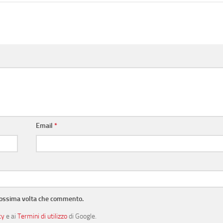
Email
*
prossima volta che commento.
cy
e ai
Termini di utilizzo
di Google.