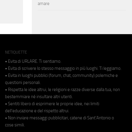
amare
NETIQUETTE
• Evita di URLARE. Ti sentiamo.
• Evita di scrivere lo stesso messaggio in più luoghi. Ti leggiamo.
• Evita in luoghi pubblici (forum, chat, community) polemiche e
questioni personali.
• Rispetta le idee altrui, le religioni e razze diverse dalla tua, non
bestemmiare né insultare altri utenti.
• Sentiti libero di esprimere le proprie idee, nei limiti
dell'educazione e del rispetto altrui.
• Non inviare messaggi pubblicitari, catene di Sant'Antonio o
cose simili.