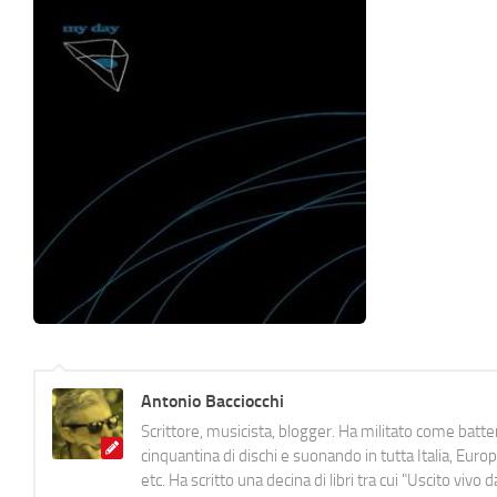
Antonio Bacciocchi
Scrittore, musicista, blogger. Ha militato come batter
cinquantina di dischi e suonando in tutta Italia, E
etc. Ha scritto una decina di libri tra cui "Uscito viv