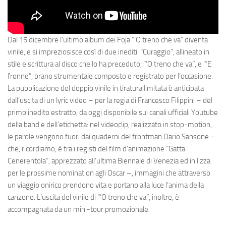
Dal 15 dicembre l’ultimo album dei Foja “’O treno che va” diventa
vinile, e si impreziosisce così di due inediti: “Curaggio”, allineato in
stile e scrittura al disco che lo ha preceduto, “‘O treno che va”, e “‘E
fronne”, brano strumentale composto e registrato per l’occasione.
La pubblicazione del doppio vinile in tiratura limitata è anticipata
dall’uscita di un lyric video – per la regia di Francesco Filippini – del
primo inedito estratto, da oggi disponibile sui canali ufficiali Youtube
della band e dell’etichetta: nel videoclip, realizzato in stop-motion,
le parole vengono fuori dai quaderni del frontman Dario Sansone –
che, ricordiamo, è tra i registi del film d’animazione “Gatta
Cenerentola”, apprezzato all’ultima Biennale di Venezia ed in lizza
per le prossime nomination agli Oscar –, immagini che attraverso
un viaggio onirico prendono vita e portano alla luce l’anima della
canzone. L’uscita del vinile di “‘O treno che va”, inoltre, è
accompagnata da un mini-tour promozionale.