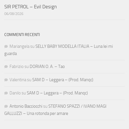
SIR PETROL – Evil Design
06/08/2026
COMMENTI RECENTI
Mariangela
su
SELLY BABY MODELLA ITALIA – Luna lei mi
guarda
Fabrizio
su
DORIAN O. A. – Tao
Valentina
su
SAM D – Leggera – (Prod. Manqc)
Danilo
su
SAM D – Leggera – (Prod. Manqc)
Antonio Bacciocchi
su
STEFANO SPAZZI / IVANO MAGI
GALLUZZI – Una rotonda per amare