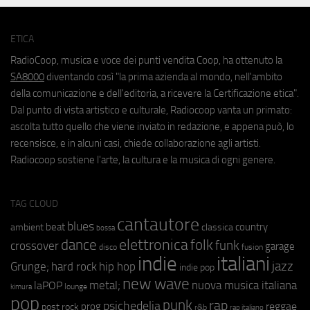
ETICA
RadioCoop, musica e voce dei punti vendita Coop, ha ottenuto la
SA8000
diventando così "la prima azienda al mondo, nell'ambito
della comunicazione e dell'editoria, a ricevere la Certificazione etica".
Dal punto di vista artistico e culturale, Radiocoop vanta un primato:
ascolta tutto quello che viene inviato in redazione, e appena può, lo
recensisce, e in alcuni casi, chiede collaborazione agli artisti.
Radiocoop sostiene l'arte, la cultura e la musica di ogni genere.
TAG CLOUD
cantautore
blues
beat
country
ambient
classica
bossa
elettronica
dance
folk
funk
crossover
garage
fusion
disco
indie
italiani
jazz
hip hop
Grunge;
hard rock
indie pop
new wave
metal;
nuova musica italiana
laPOP
lounge
kimura
pop
punk
rap
psichedelia
reggae
prog
post rock
r&b
rap italiano