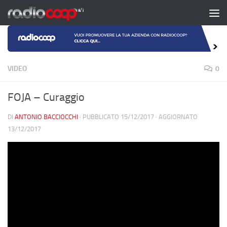
Salta al contenuto
VIDEO
0
FOJA – Curaggio
DI
ANTONIO BACCIOCCHI
· PUBBLICATO
15/12/2017
· AGGIORNATO
13/12/2017