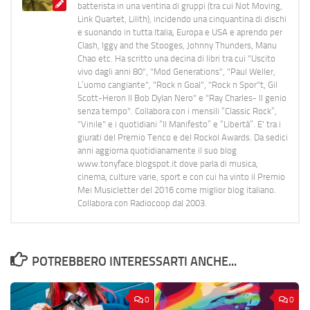
batterista in una ventina di gruppi (tra cui Not Moving,
Link Quartet, Lilith), incidendo una cinquantina di dischi
e suonando in tutta Italia, Europa e USA e aprendo per
Clash, Iggy and the Stooges, Johnny Thunders, Manu
Chao etc. Ha scritto una decina di libri tra cui "Uscito
vivo dagli anni 80", "Mod Generations", "Paul Weller,
L’uomo cangiante", "Rock n Goal", "Rock n Spor"t, Gil
Scott-Heron Il Bob Dylan Nero" e "Ray Charles- Il genio
senza tempo". Collabora con i mensili “Classic Rock”,
"Vinile" e i quotidiani “Il Manifesto” e “Libertà”. E' tra i
giurati del Premio Tenco e del Rockol Awards. Da sedici
anni aggiorna quotidianamente il suo blog
www.tonyface.blogspot.it dove parla di musica,
cinema, culture varie, sport e con cui ha vinto il Premio
Mei Musicletter del 2016 come miglior blog italiano.
Collabora con Radiocoop dal 2003.
POTREBBERO INTERESSARTI ANCHE...
0
0