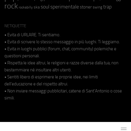
rock
soul
sperimentale
trap
stoner
ska
swing
rockabilly
NETIQUETTE
• Evita di URLARE. Ti sentiamo.
• Evita di scrivere lo stesso messaggio in più luoghi. Ti leggiamo.
• Evita in luoghi pubblici (forum, chat, community) polemiche e
questioni personali.
• Rispetta le idee altrui, le religioni e razze diverse dalla tua, non
bestemmiare né insultare altri utenti.
• Sentiti libero di esprimere le proprie idee, nei limiti
dell'educazione e del rispetto altrui.
• Non inviare messaggi pubblicitari, catene di Sant'Antonio o cose
simili.