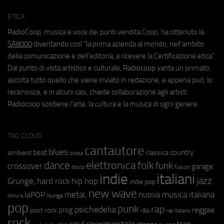
ETICA
RadioCoop, musica e voce dei punti vendita Coop, ha ottenuto la
SA8000
diventando così "la prima azienda al mondo, nell'ambito
della comunicazione e dell'editoria, a ricevere la Certificazione etica".
Dal punto di vista artistico e culturale, Radiocoop vanta un primato:
ascolta tutto quello che viene inviato in redazione, e appena può, lo
recensisce, e in alcuni casi, chiede collaborazione agli artisti.
Radiocoop sostiene l'arte, la cultura e la musica di ogni genere.
TAG CLOUD
cantautore
blues
beat
country
ambient
classica
bossa
elettronica
dance
folk
funk
crossover
garage
fusion
disco
indie
italiani
jazz
hip hop
Grunge;
hard rock
indie pop
new wave
metal;
nuova musica italiana
laPOP
lounge
kimura
pop
punk
rap
psichedelia
reggae
prog
post rock
r&b
rap italiano
rock