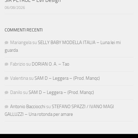
SIR PETROL – Evil Design
06/08/2026
COMMENTI RECENTI
Mariangela
su
SELLY BABY MODELLA ITALIA – Luna lei mi
guarda
Fabrizio
su
DORIAN O. A. – Tao
Valentina
su
SAM D – Leggera – (Prod. Manqc)
Danilo
su
SAM D – Leggera – (Prod. Manqc)
Antonio Bacciocchi
su
STEFANO SPAZZI / IVANO MAGI
GALLUZZI – Una rotonda per amare