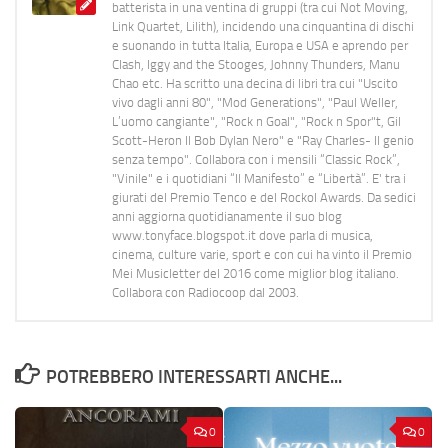
batterista in una ventina di gruppi (tra cui Not Moving,
Link Quartet, Lilith), incidendo una cinquantina di dischi
e suonando in tutta Italia, Europa e USA e aprendo per
Clash, Iggy and the Stooges, Johnny Thunders, Manu
Chao etc. Ha scritto una decina di libri tra cui "Uscito
vivo dagli anni 80", "Mod Generations", "Paul Weller,
L’uomo cangiante", "Rock n Goal", "Rock n Spor"t, Gil
Scott-Heron Il Bob Dylan Nero" e "Ray Charles- Il genio
senza tempo". Collabora con i mensili “Classic Rock”,
"Vinile" e i quotidiani “Il Manifesto” e “Libertà”. E' tra i
giurati del Premio Tenco e del Rockol Awards. Da sedici
anni aggiorna quotidianamente il suo blog
www.tonyface.blogspot.it dove parla di musica,
cinema, culture varie, sport e con cui ha vinto il Premio
Mei Musicletter del 2016 come miglior blog italiano.
Collabora con Radiocoop dal 2003.
POTREBBERO INTERESSARTI ANCHE...
0
0