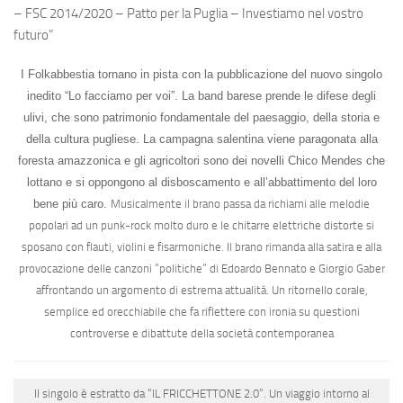
– FSC 2014/2020 – Patto per la Puglia – Investiamo nel vostro
futuro”
I
Folkabbestia
tornano in pista con la pubblicazione del
nuovo singolo
inedito
“
Lo facciamo per voi
”. La band barese
prende le difese degli
ulivi,
che sono patrimonio fondamentale del paesaggio, della storia e
della cultura pugliese. La campagna salentina viene paragonata alla
foresta amazzonica e gli agricoltori sono dei novelli Chico Mendes che
lottano e si oppongono al disboscamento e all’abbattimento del loro
bene più caro.
Musicalmente
il brano passa da richiami alle melodie
popolari ad un punk-rock molto duro
e le chitarre elettriche distorte si
sposano con flauti, violini e fisarmoniche. Il brano
rimanda alla satira e alla
provocazione delle canzoni “politiche” di Edoardo Bennato e Giorgio Gaber
affrontando un argomento di estrema attualità. Un ritornello corale,
semplice ed orecchiabile che fa riflettere con ironia su questioni
controverse e dibattute della società contemporanea
Il singolo è estratto da “
IL FRICCHETTONE 2.0
”. Un viaggio intorno al