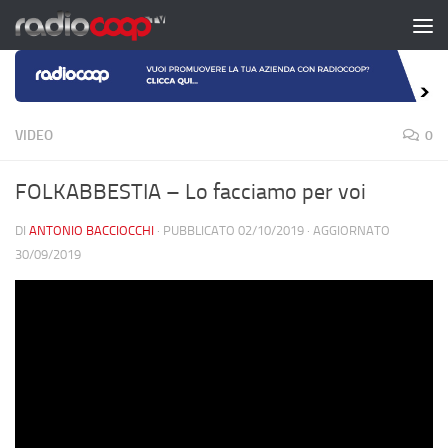
Salta al contenuto
VIDEO
0
FOLKABBESTIA – Lo facciamo per voi
DI
ANTONIO BACCIOCCHI
· PUBBLICATO
02/10/2019
· AGGIORNATO
30/09/2019