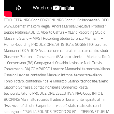
ETICHETTA: NRG Coop EDIZIONI: NRG Coop / I Folkabbestia VIDEO:
www.lucernafilms.com Regia : Andrea Larosa Executive Producer :
Beppe Platania AUDIO: Alberto Gaffuri – XLand Recording Studio
Massimo Stano – MAST Recording Studio Lorenzo Mannarini –
Home Recording PRODUZIONE ARTISTICA e SOGGETTO: Lorenzo
Mannarini LOCATION: Associazione culturale musicale centro studi
Giuseppe Piantoni – Conversano (BA) Leco silente – Marianna Rotù
– Conversano (BA) Campagna di Osvaldo Laviosa e Nicla Trovisi –
Conversano (BA) COMPARSE: Lorenzo Mannarini: tecnocrate/alieno
Osvaldo Laviosa: contadino Marcello Introna: tecnocrate/alieno
Tonio Totaro: contadino/ribelle Maurizio Galiano: tecnocrate/alieno
Giacomo Sorressa: contadino/ribelle Domenico Resta:
tecnocrate/alieno PRODUZIONE ESECUTIVA: NRG Coop INFO E
BOOKING: Maninalto records Il video è liberamente ispirato al film
“Essi vivono” di John Carpenter. Il video è stato realizzato con il
sostegno di “PUGLIA SOUNDS RECORD 2019” – “REGIONE PUGLIA