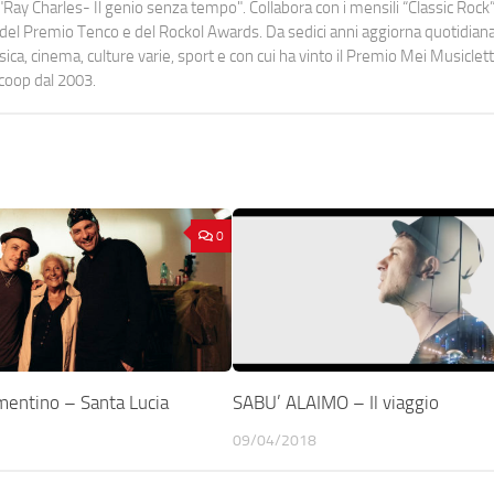
Ray Charles- Il genio senza tempo". Collabora con i mensili “Classic Rock”,
urati del Premio Tenco e del Rockol Awards. Da sedici anni aggiorna quotidia
a, cinema, culture varie, sport e con cui ha vinto il Premio Mei Musiclett
ocoop dal 2003.
0
mentino – Santa Lucia
SABU’ ALAIMO – Il viaggio
09/04/2018