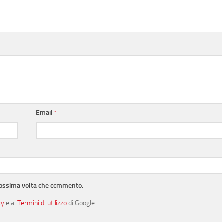
Email
*
prossima volta che commento.
cy
e ai
Termini di utilizzo
di Google.