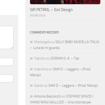
SIR PETROL – Evil Design
06/08/2026
COMMENTI RECENTI
Mariangela
su
SELLY BABY MODELLA ITALIA
– Luna lei mi guarda
Fabrizio
su
DORIAN O. A. – Tao
Valentina
su
SAM D – Leggera – (Prod.
Manqc)
Danilo
su
SAM D – Leggera – (Prod. Manqc)
Antonio Bacciocchi
su
STEFANO SPAZZI /
IVANO MAGI GALLUZZI – Una rotonda per