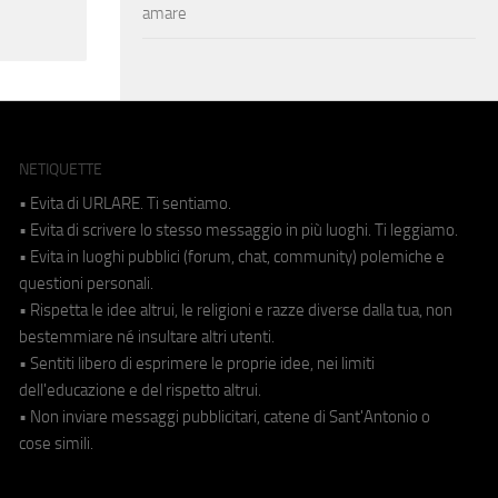
amare
NETIQUETTE
• Evita di URLARE. Ti sentiamo.
• Evita di scrivere lo stesso messaggio in più luoghi. Ti leggiamo.
• Evita in luoghi pubblici (forum, chat, community) polemiche e
questioni personali.
• Rispetta le idee altrui, le religioni e razze diverse dalla tua, non
bestemmiare né insultare altri utenti.
• Sentiti libero di esprimere le proprie idee, nei limiti
dell'educazione e del rispetto altrui.
• Non inviare messaggi pubblicitari, catene di Sant'Antonio o
cose simili.