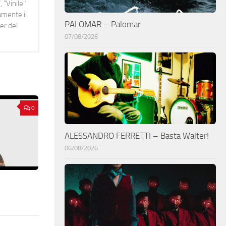
 "Vinile"
namente il
PALOMAR – Palomar
er del
07/08/2026
0
ALESSANDRO FERRETTI – Basta Walter!
06/08/2026