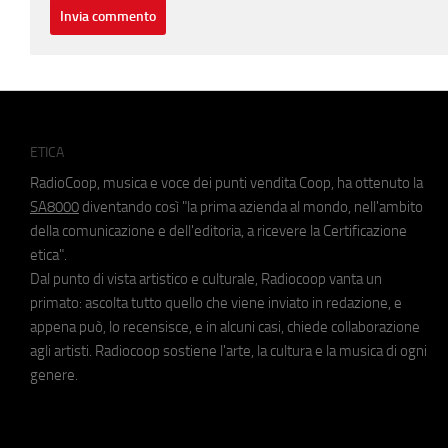
ETICA
RadioCoop, musica e voce dei punti vendita Coop, ha ottenuto la
SA8000
diventando così "la prima azienda al mondo, nell'ambito
della comunicazione e dell'editoria, a ricevere la Certificazione
etica".
Dal punto di vista artistico e culturale, Radiocoop vanta un
primato: ascolta tutto quello che viene inviato in redazione, e
appena può, lo recensisce, e in alcuni casi, chiede collaborazione
agli artisti. Radiocoop sostiene l'arte, la cultura e la musica di ogni
genere.