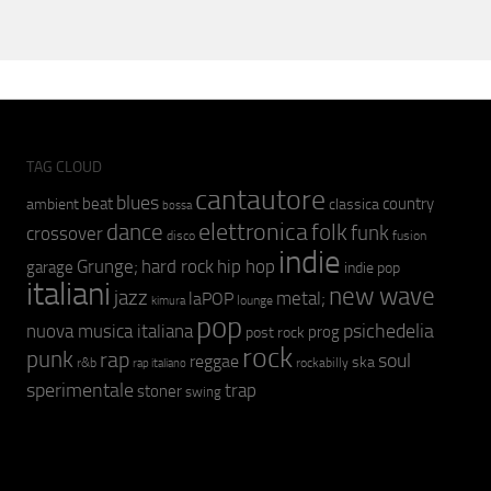
TAG CLOUD
cantautore
blues
beat
country
ambient
classica
bossa
elettronica
dance
folk
funk
crossover
fusion
disco
indie
hip hop
Grunge;
hard rock
garage
indie pop
italiani
new wave
jazz
metal;
laPOP
lounge
kimura
pop
psichedelia
nuova musica italiana
prog
post rock
rock
punk
rap
soul
reggae
ska
r&b
rockabilly
rap italiano
sperimentale
trap
stoner
swing