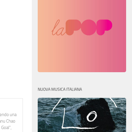
NUOVA MUSICA ITALIANA
idendo una
Manu Chao
 Goal",