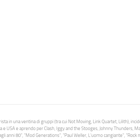
ista in una ventina di gruppi (tra cui Not Moving, Link Quartet, Lilith), inc
uropa e USA e aprendo per Clash, Iggy and the Stooges, Johnny Thunders, 
o dagli anni 80", "Mod Generations", "Paul Weller, L’uomo cangiante", "Rock n