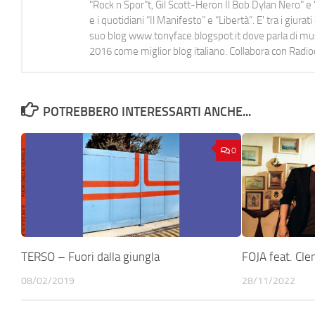
"Rock n Spor"t, Gil Scott-Heron Il Bob Dylan Nero" e "
e i quotidiani “Il Manifesto” e “Libertà”. E' tra i gi
suo blog www.tonyface.blogspot.it dove parla di music
2016 come miglior blog italiano. Collabora con Radi
POTREBBERO INTERESSARTI ANCHE...
0
TERSO – Fuori dalla giungla
FOJA feat. Cle
08/02/2019
28/11/2022