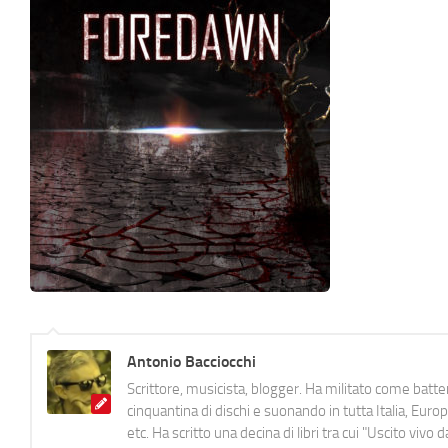
Antonio Bacciocchi
Scrittore, musicista, blogger. Ha militato come batter
cinquantina di dischi e suonando in tutta Italia, E
etc. Ha scritto una decina di libri tra cui "Uscito viv