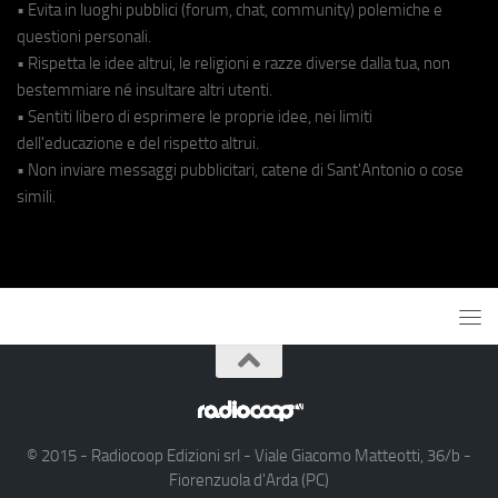
• Evita in luoghi pubblici (forum, chat, community) polemiche e
questioni personali.
• Rispetta le idee altrui, le religioni e razze diverse dalla tua, non
bestemmiare né insultare altri utenti.
• Sentiti libero di esprimere le proprie idee, nei limiti
dell'educazione e del rispetto altrui.
• Non inviare messaggi pubblicitari, catene di Sant'Antonio o cose
simili.
© 2015 - Radiocoop Edizioni srl - Viale Giacomo Matteotti, 36/b -
Fiorenzuola d'Arda (PC)