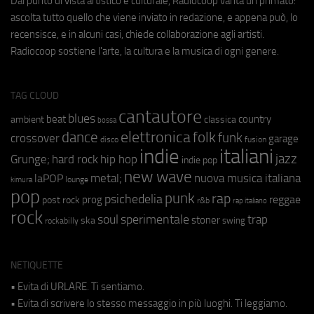
Dal punto di vista artistico e culturale, Radiocoop vanta un primato:
ascolta tutto quello che viene inviato in redazione, e appena può, lo
recensisce, e in alcuni casi, chiede collaborazione agli artisti.
Radiocoop sostiene l'arte, la cultura e la musica di ogni genere.
TAG CLOUD
cantautore
blues
beat
country
ambient
classica
bossa
elettronica
dance
folk
funk
crossover
garage
fusion
disco
indie
italiani
jazz
hip hop
Grunge;
hard rock
indie pop
new wave
metal;
nuova musica italiana
laPOP
lounge
kimura
pop
punk
rap
psichedelia
reggae
prog
post rock
r&b
rap italiano
rock
soul
sperimentale
trap
stoner
ska
swing
rockabilly
NETIQUETTE
• Evita di URLARE. Ti sentiamo.
• Evita di scrivere lo stesso messaggio in più luoghi. Ti leggiamo.