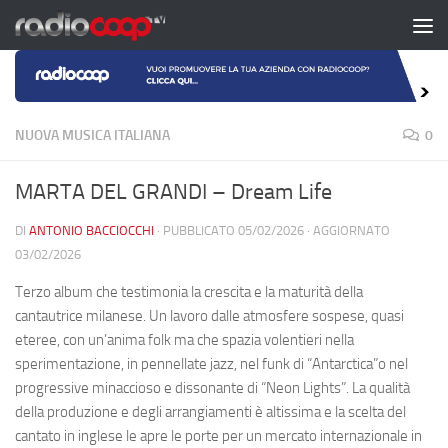
Salta al contenuto
NUOVA MUSICA ITALIANA
0
MARTA DEL GRANDI – Dream Life
DI
ANTONIO BACCIOCCHI
· PUBBLICATO
05/02/2026
· AGGIORNATO
03/02/2026
Terzo album che testimonia la crescita e la maturità della
cantautrice milanese. Un lavoro dalle atmosfere sospese, quasi
eteree, con un’anima folk ma che spazia volentieri nella
sperimentazione, in pennellate jazz, nel funk di “Antarctica”o nel
progressive minaccioso e dissonante di “Neon Lights”. La qualità
della produzione e degli arrangiamenti è altissima e la scelta del
cantato in inglese le apre le porte per un mercato internazionale in