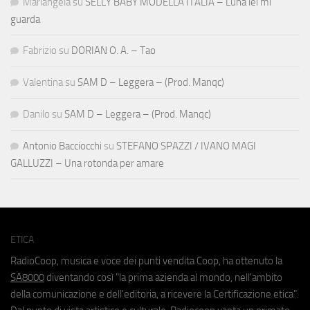
Mariangela
su
SELLY BABY MODELLA ITALIA – Luna lei mi
guarda
Fabrizio
su
DORIAN O. A. – Tao
Valentina
su
SAM D – Leggera – (Prod. Manqc)
Danilo
su
SAM D – Leggera – (Prod. Manqc)
Antonio Bacciocchi
su
STEFANO SPAZZI / IVANO MAGI
GALLUZZI – Una rotonda per amare
ETICA
RadioCoop, musica e voce dei punti vendita Coop, ha ottenuto la
SA8000
diventando così "la prima azienda al mondo, nell'ambito
della comunicazione e dell'editoria, a ricevere la Certificazione etica".