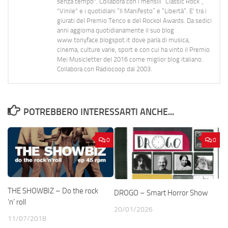
senza tempo". Collabora con i mensili “Classic Rock”,
"Vinile" e i quotidiani “Il Manifesto” e “Libertà”. E' tra i
giurati del Premio Tenco e del Rockol Awards. Da sedici
anni aggiorna quotidianamente il suo blog
www.tonyface.blogspot.it dove parla di musica,
cinema, culture varie, sport e con cui ha vinto il Premio
Mei Musicletter del 2016 come miglior blog italiano.
Collabora con Radiocoop dal 2003.
POTREBBERO INTERESSARTI ANCHE...
0
0
THE SHOWBIZ – Do the rock
DROGO – Smart Horror Show
‘n’ roll
20/01/2026
11/07/2018