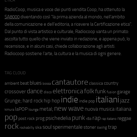
ETICA
RadioCoop, musica e voce dei punti vendita Coop, ha ottenuto la
SA8000
diventando così "la prima azienda al mondo, nell'ambito
della comunicazione e dell'editoria, a ricevere la Certificazione etica".
Dal punto di vista artistico e culturale, Radiocoop vanta un primato:
ascolta tutto quello che viene inviato in redazione, e appena può, lo
recensisce, e in alcuni casi, chiede collaborazione agli artisti.
Radiocoop sostiene l'arte, la cultura e la musica di ogni genere.
TAG CLOUD
cantautore
blues
beat
country
ambient
classica
bossa
elettronica
dance
folk
funk
crossover
garage
fusion
disco
indie
italiani
jazz
hip hop
Grunge;
hard rock
indie pop
new wave
metal;
nuova musica italiana
laPOP
lounge
kimura
pop
punk
rap
psichedelia
reggae
prog
post rock
r&b
rap italiano
rock
soul
sperimentale
trap
stoner
ska
swing
rockabilly