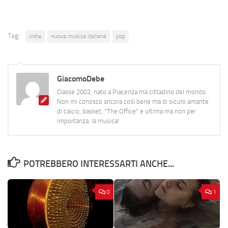
Tag:
indie
nuova musica italiana
pop
GiacomoDebe
Classe 2002, nato a Piacenza ma cittadino del mondo.
Non mi conosco ancora così bene ma di sicuro amante
di calcio, basket, "The Office" e ultima ma non per
importanza: la musica!
POTREBBERO INTERESSARTI ANCHE...
0
1