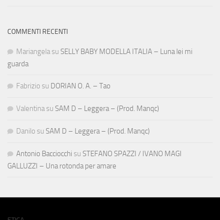
COMMENTI RECENTI
Mariangela
su
SELLY BABY MODELLA ITALIA – Luna lei mi
guarda
Fabrizio
su
DORIAN O. A. – Tao
Valentina
su
SAM D – Leggera – (Prod. Manqc)
Danilo
su
SAM D – Leggera – (Prod. Manqc)
Antonio Bacciocchi
su
STEFANO SPAZZI / IVANO MAGI
GALLUZZI – Una rotonda per amare