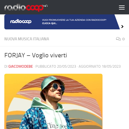
Salta al contenuto
NUOVA MUSICA ITALIANA
0
FORJAY – Voglio viverti
DI
GIACOMODEBE
· PUBBLICATO
20/05/2023
· AGGIORNATO
18/05/2023