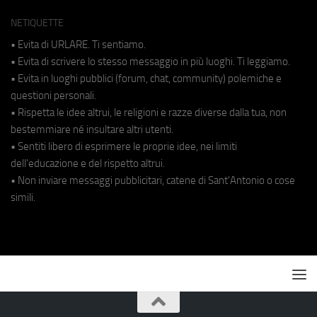
NETIQUETTE
• Evita di URLARE. Ti sentiamo.
• Evita di scrivere lo stesso messaggio in più luoghi. Ti leggiamo.
• Evita in luoghi pubblici (forum, chat, community) polemiche e
questioni personali.
• Rispetta le idee altrui, le religioni e razze diverse dalla tua, non
bestemmiare né insultare altri utenti.
• Sentiti libero di esprimere le proprie idee, nei limiti
dell'educazione e del rispetto altrui.
• Non inviare messaggi pubblicitari, catene di Sant'Antonio o cose
simili.