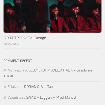
SIR PETROL – Evil Design
06/08/2026
COMMENTI RECENTI
Mariangela
su
SELLY BABY MODELLA ITALIA – Luna lei mi
guarda
Fabrizio
su
DORIAN O. A. – Tao
Valentina
su
SAM D – Leggera – (Prod. Manqc)