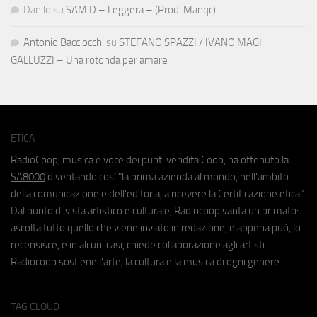
Danilo
su
SAM D – Leggera – (Prod. Manqc)
Antonio Bacciocchi
su
STEFANO SPAZZI / IVANO MAGI
GALLUZZI – Una rotonda per amare
ETICA
RadioCoop, musica e voce dei punti vendita Coop, ha ottenuto la
SA8000
diventando così "la prima azienda al mondo, nell'ambito
della comunicazione e dell'editoria, a ricevere la Certificazione etica".
Dal punto di vista artistico e culturale, Radiocoop vanta un primato:
ascolta tutto quello che viene inviato in redazione, e appena può, lo
recensisce, e in alcuni casi, chiede collaborazione agli artisti.
Radiocoop sostiene l'arte, la cultura e la musica di ogni genere.
TAG CLOUD