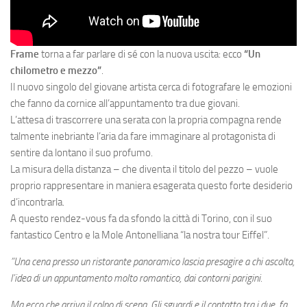
Frame
torna a far parlare di sé con la nuova uscita: ecco
“Un
chilometro e mezzo”
.
Il nuovo singolo del giovane artista cerca di fotografare le emozioni
che fanno da cornice all’appuntamento tra due giovani.
L’attesa di trascorrere una serata con la propria compagna rende
talmente inebriante l’aria da fare immaginare al protagonista di
sentire da lontano il suo profumo.
La misura della distanza – che diventa il titolo del pezzo – vuole
proprio rappresentare in maniera esagerata questo forte desiderio
d’incontrarla.
A questo rendez-vous fa da sfondo la città di Torino, con il suo
fantastico Centro e la Mole Antonelliana “la nostra tour Eiffel”.
”Una cena presso un ristorante panoramico lascia presagire a chi ascolta,
l’idea di un appuntamento molto romantico, dai contorni parigini.
Ma ecco che arriva il colpo di scena. Gli sguardi e il contatto tra i due, fa