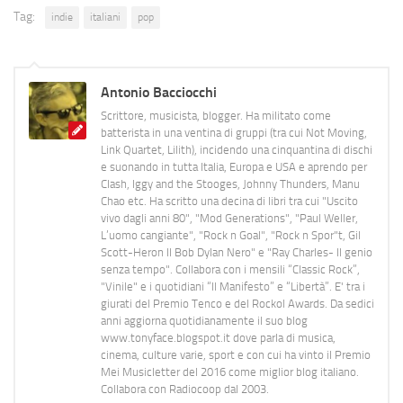
Tag:
indie
italiani
pop
Antonio Bacciocchi
Scrittore, musicista, blogger. Ha militato come
batterista in una ventina di gruppi (tra cui Not Moving,
Link Quartet, Lilith), incidendo una cinquantina di dischi
e suonando in tutta Italia, Europa e USA e aprendo per
Clash, Iggy and the Stooges, Johnny Thunders, Manu
Chao etc. Ha scritto una decina di libri tra cui "Uscito
vivo dagli anni 80", "Mod Generations", "Paul Weller,
L’uomo cangiante", "Rock n Goal", "Rock n Spor"t, Gil
Scott-Heron Il Bob Dylan Nero" e "Ray Charles- Il genio
senza tempo". Collabora con i mensili “Classic Rock”,
"Vinile" e i quotidiani “Il Manifesto” e “Libertà”. E' tra i
giurati del Premio Tenco e del Rockol Awards. Da sedici
anni aggiorna quotidianamente il suo blog
www.tonyface.blogspot.it dove parla di musica,
cinema, culture varie, sport e con cui ha vinto il Premio
Mei Musicletter del 2016 come miglior blog italiano.
Collabora con Radiocoop dal 2003.