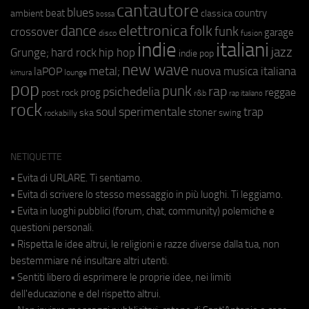
cantautore
blues
beat
country
ambient
classica
bossa
elettronica
dance
folk
funk
crossover
garage
fusion
disco
indie
italiani
jazz
hip hop
Grunge;
hard rock
indie pop
new wave
metal;
nuova musica italiana
laPOP
lounge
kimura
pop
punk
rap
psichedelia
reggae
prog
post rock
r&b
rap italiano
rock
soul
sperimentale
trap
stoner
ska
swing
rockabilly
NETIQUETTE
• Evita di URLARE. Ti sentiamo.
• Evita di scrivere lo stesso messaggio in più luoghi. Ti leggiamo.
• Evita in luoghi pubblici (forum, chat, community) polemiche e
questioni personali.
• Rispetta le idee altrui, le religioni e razze diverse dalla tua, non
bestemmiare né insultare altri utenti.
• Sentiti libero di esprimere le proprie idee, nei limiti
dell'educazione e del rispetto altrui.