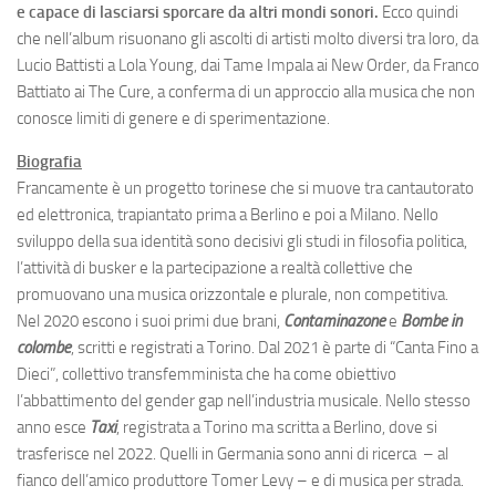
e capace di lasciarsi sporcare da altri mondi sonori.
Ecco quindi
che nell’album risuonano gli ascolti di artisti molto diversi tra loro, da
Lucio Battisti a Lola Young, dai Tame Impala ai New Order, da Franco
Battiato ai The Cure, a conferma di un approccio alla musica che non
conosce limiti di genere e di sperimentazione.
Biografia
Francamente è un progetto torinese che si muove tra cantautorato
ed elettronica, trapiantato prima a Berlino e poi a Milano. Nello
sviluppo della sua identità sono decisivi gli studi in filosofia politica,
l’attività di busker e la partecipazione a realtà collettive che
promuovano una musica orizzontale e plurale, non competitiva.
Nel 2020 escono i suoi primi due brani,
Contaminazone
e
Bombe in
colombe
, scritti e registrati a Torino. Dal 2021 è parte di “Canta Fino a
Dieci”, collettivo transfemminista che ha come obiettivo
l’abbattimento del gender gap nell’industria musicale. Nello stesso
anno esce
Taxi
, registrata a Torino ma scritta a Berlino, dove si
trasferisce nel 2022. Quelli in Germania sono anni di ricerca – al
fianco dell’amico produttore Tomer Levy – e di musica per strada.