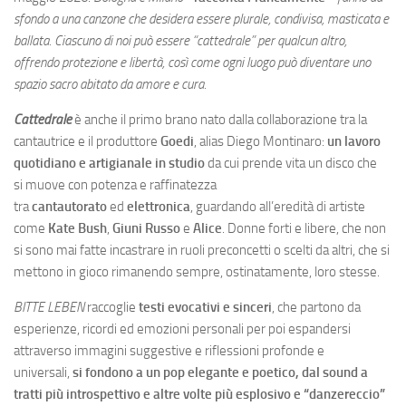
sfondo a una canzone che desidera essere plurale, condivisa, masticata e
ballata. Ciascuno di noi può essere “cattedrale” per qualcun altro,
offrendo protezione e libertà, così come ogni luogo può diventare uno
spazio sacro abitato da amore e cura.
Cattedrale
è anche il primo brano nato dalla collaborazione tra la
cantautrice e il produttore
Goedi
, alias Diego Montinaro:
un lavoro
quotidiano e artigianale in studio
da cui prende vita un disco che
si
muove con potenza e raffinatezza
tra
cantautorato
ed
elettronica
, guardando all’eredità di artiste
come
Kate Bush
,
Giuni Russo
e
Alice
. Donne forti e libere, che non
si sono mai fatte incastrare in ruoli preconcetti o scelti da altri, che si
mettono in gioco rimanendo sempre, ostinatamente, loro stesse.
BITTE LEBEN
raccoglie
testi evocativi e sinceri
, che partono da
esperienze, ricordi ed emozioni personali per poi espandersi
attraverso immagini suggestive e riflessioni profonde e
universali,
si fondono a un pop elegante e poetico, dal sound a
tratti più introspettivo e altre volte più esplosivo e “danzereccio”