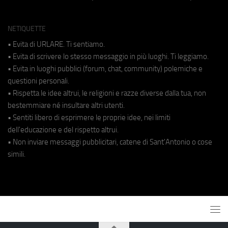
NETIQUETTE
• Evita di URLARE. Ti sentiamo.
• Evita di scrivere lo stesso messaggio in più luoghi. Ti leggiamo.
• Evita in luoghi pubblici (forum, chat, community) polemiche e
questioni personali.
• Rispetta le idee altrui, le religioni e razze diverse dalla tua, non
bestemmiare né insultare altri utenti.
• Sentiti libero di esprimere le proprie idee, nei limiti
dell'educazione e del rispetto altrui.
• Non inviare messaggi pubblicitari, catene di Sant'Antonio o cose
simili.