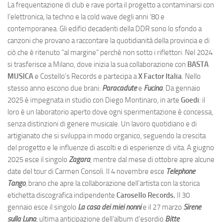
La frequentazione di club e rave porta il progetto a contaminarsi con
l’elettronica, la techno e la cold wave degli anni ‘80 e
contemporanea. Gli edifici decadenti della DDR sono lo sfondo a
canzoni che provano a raccontare la quotidianità della provincia e di
ciò che è ritenuto “al margine” perché non sotto i riflettori. Nel 2024
si trasferisce a Milano, dove inizia la sua collaborazione con
BASTA
MUSICA
e Costello’s Records e partecipa a
X Factor Italia
. Nello
stesso anno escono due brani:
Paracadute
e
Fucina
. Da gennaio
2025 è impegnata in studio con Diego Montinaro, in arte
Goedi
: il
loro è un laboratorio aperto dove ogni sperimentazione è concessa,
senza distinzioni di genere musicale. Un lavoro quotidiano e di
artigianato che si sviluppa in modo organico, seguendo la crescita
del progetto e le influenze di ascolti e di esperienze di vita. A giugno
2025 esce il singolo
Zagara
, mentre dal mese di ottobre apre alcune
date del tour di Carmen Consoli. Il 4 novembre esce
Telephone
Tango
, brano che apre la collaborazione dell’artista con la storica
etichetta discografica indipendente
Carosello Records.
Il 30
gennaio esce il singolo
La casa dei miei nonni
e il 27 marzo
Sirene
sulla Luna
, ultima anticipazione dell’album d’esordio
Bitte