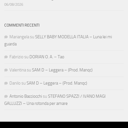
06/08/2026
COMMENTI RECENTI
Mariangela
su
SELLY BABY MODELLA ITALIA – Luna lei mi
guarda
Fabrizio
su
DORIAN O. A. – Tao
Valentina
su
SAM D – Leggera – (Prod. Manqc)
Danilo
su
SAM D – Leggera – (Prod. Manqc)
Antonio Bacciocchi
su
STEFANO SPAZZI / IVANO MAGI
GALLUZZI – Una rotonda per amare