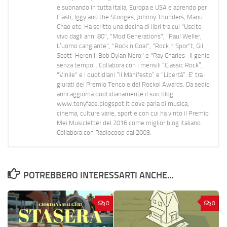
e suonando in tutta Italia, Europa e USA e aprendo per
Clash, Iggy and the Stooges, Johnny Thunders, Manu
Chao etc. Ha scritto una decina di libri tra cui "Uscito
vivo dagli anni 80", "Mod Generations", "Paul Weller,
L’uomo cangiante", "Rock n Goal", "Rock n Spor"t, Gil
Scott-Heron Il Bob Dylan Nero" e "Ray Charles- Il genio
senza tempo". Collabora con i mensili “Classic Rock”,
"Vinile" e i quotidiani “Il Manifesto” e “Libertà”. E' tra i
giurati del Premio Tenco e del Rockol Awards. Da sedici
anni aggiorna quotidianamente il suo blog
www.tonyface.blogspot.it dove parla di musica,
cinema, culture varie, sport e con cui ha vinto il Premio
Mei Musicletter del 2016 come miglior blog italiano.
Collabora con Radiocoop dal 2003.
POTREBBERO INTERESSARTI ANCHE...
0
0