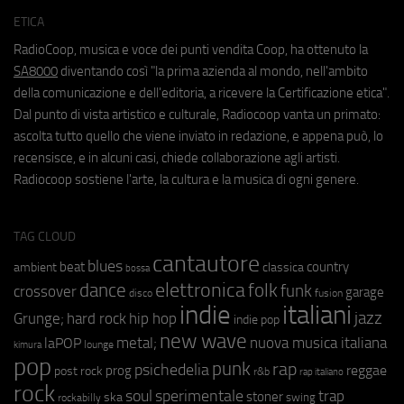
ETICA
RadioCoop, musica e voce dei punti vendita Coop, ha ottenuto la
SA8000
diventando così "la prima azienda al mondo, nell'ambito
della comunicazione e dell'editoria, a ricevere la Certificazione etica".
Dal punto di vista artistico e culturale, Radiocoop vanta un primato:
ascolta tutto quello che viene inviato in redazione, e appena può, lo
recensisce, e in alcuni casi, chiede collaborazione agli artisti.
Radiocoop sostiene l'arte, la cultura e la musica di ogni genere.
TAG CLOUD
cantautore
blues
beat
country
ambient
classica
bossa
elettronica
dance
folk
funk
crossover
garage
fusion
disco
indie
italiani
jazz
hip hop
Grunge;
hard rock
indie pop
new wave
metal;
nuova musica italiana
laPOP
lounge
kimura
pop
punk
rap
psichedelia
reggae
prog
post rock
r&b
rap italiano
rock
soul
sperimentale
trap
stoner
ska
swing
rockabilly