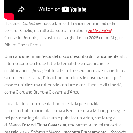
Il video di
Cattedrale
, nuovo brano di Francamente in radio da
venerdì 3 luglio, estratto dal suo primo album
BITTE LEBEN
(
Carosello Records), finalista alle Targhe Tenco 2026 come Miglior
Album Opera Prima.
Una canzone
–
manifesto del disco d’esordio di Francamente
al cui
interno sono racchiuse tutte le tematiche e i suoni che ne
costituiscono il
fil rouge
: il desiderio di essere uno spazio aperto ma
sicuro per chi si ama, l’idea di un mondo civile dove ciascuno può
essere un’altissima cattedrale con luce e cori; l’anelito alla libertà,
come Giordano Bruno e Giovanna d’Arco.
La cantautrice torinese dal timbro e dalla personalità
inconfondibili, trapiantata prima a Berlino e ora a Milano, prosegue
nel percorso legato all’album e pubblica un video, con la regia
di
Marco Cruz ed Elena Cavazzini
, che racconta i primi concerti di
maggio 2026:
Bologna e Milano –
racconta Francamente
–
fanno da