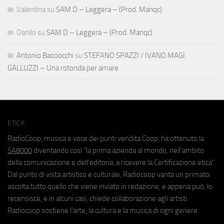
Valentina
su
SAM D – Leggera – (Prod. Manqc)
Danilo
su
SAM D – Leggera – (Prod. Manqc)
Antonio Bacciocchi
su
STEFANO SPAZZI / IVANO MAGI
GALLUZZI – Una rotonda per amare
ETICA
RadioCoop, musica e voce dei punti vendita Coop, ha ottenuto la
SA8000
diventando così "la prima azienda al mondo, nell'ambito
della comunicazione e dell'editoria, a ricevere la Certificazione etica".
Dal punto di vista artistico e culturale, Radiocoop vanta un primato:
ascolta tutto quello che viene inviato in redazione, e appena può, lo
recensisce, e in alcuni casi, chiede collaborazione agli artisti.
Radiocoop sostiene l'arte, la cultura e la musica di ogni genere.