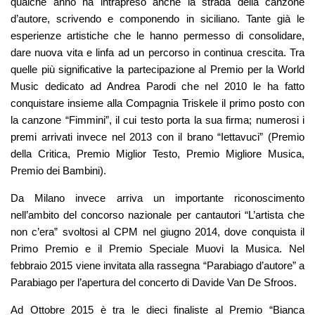
qualche anno ha intrapreso anche la strada della canzone
d’autore, scrivendo e componendo in siciliano. Tante già le
esperienze artistiche che le hanno permesso di consolidare,
dare nuova vita e linfa ad un percorso in continua crescita. Tra
quelle più significative la partecipazione al Premio per la World
Music dedicato ad Andrea Parodi che nel 2010 le ha fatto
conquistare insieme alla Compagnia Triskele il primo posto con
la canzone “Fimmini”, il cui testo porta la sua firma; numerosi i
premi arrivati invece nel 2013 con il brano “Iettavuci” (Premio
della Critica, Premio Miglior Testo, Premio Migliore Musica,
Premio dei Bambini).
Da Milano invece arriva un importante riconoscimento
nell’ambito del concorso nazionale per cantautori “L’artista che
non c’era” svoltosi al CPM nel giugno 2014, dove conquista il
Primo Premio e il Premio Speciale Muovi la Musica. Nel
febbraio 2015 viene invitata alla rassegna “Parabiago d’autore” a
Parabiago per l’apertura del concerto di Davide Van De Sfroos.
Ad Ottobre 2015 è tra le dieci finaliste al Premio “Bianca