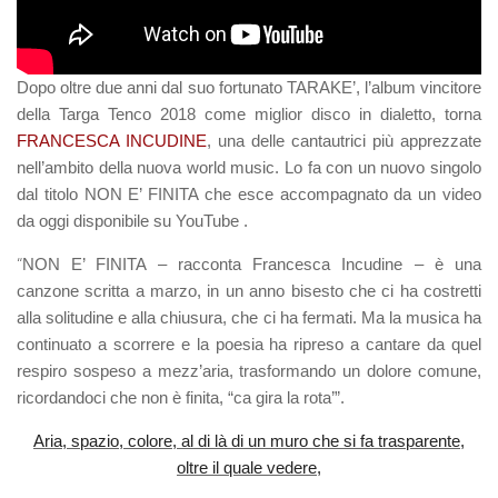
Dopo oltre due anni dal suo fortunato TARAKE’, l’album vincitore
della Targa Tenco 2018 come miglior disco in dialetto, torna
F
RANCESCA INCUDINE
, una delle cantautrici più apprezzate
nell’ambito della nuova world music. Lo fa con un nuovo singolo
dal titolo
NON E’ FINITA
che esce accompagnato da un video
da oggi disponibile su YouTube .
“
NON E’ FINITA – racconta Francesca Incudine – è una
canzone scritta a marzo, in un anno bisesto che ci ha costretti
alla solitudine e alla chiusura, che ci ha fermati. Ma la musica ha
continuato a scorrere e la poesia ha ripreso a cantare da quel
respiro sospeso a mezz’aria, trasformando un dolore comune,
ricordandoci che non è finita, “
c
a gira la rota’
”.
Aria, spazio, colore, al di là di un muro che si fa trasparente,
oltre il quale vedere,