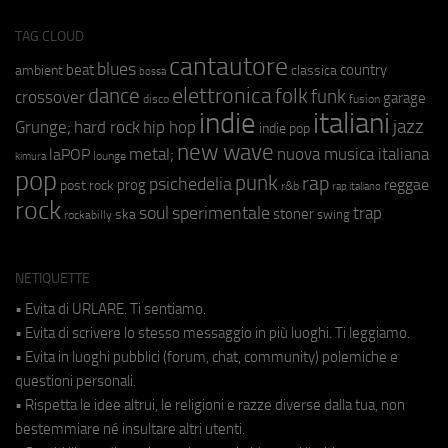
TAG CLOUD
cantautore
blues
beat
country
ambient
classica
bossa
elettronica
dance
folk
funk
crossover
garage
fusion
disco
indie
italiani
jazz
hip hop
Grunge;
hard rock
indie pop
new wave
metal;
nuova musica italiana
laPOP
lounge
kimura
pop
punk
rap
psichedelia
reggae
prog
post rock
r&b
rap italiano
rock
soul
sperimentale
trap
stoner
ska
swing
rockabilly
NETIQUETTE
• Evita di URLARE. Ti sentiamo.
• Evita di scrivere lo stesso messaggio in più luoghi. Ti leggiamo.
• Evita in luoghi pubblici (forum, chat, community) polemiche e
questioni personali.
• Rispetta le idee altrui, le religioni e razze diverse dalla tua, non
bestemmiare né insultare altri utenti.