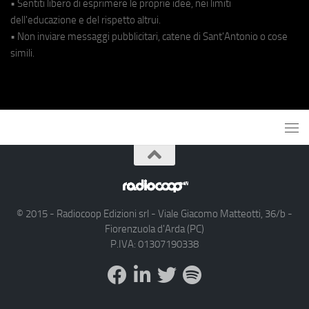
• Sentiti libero di esprimere le proprie idee, nei limiti
dell'educazione e del rispetto altrui.
• Non inviare messaggi pubblicitari, catene di Sant'Antonio o cose
simili.
© 2015 - Radiocoop Edizioni srl - Viale Giacomo Matteotti, 36/b -
Fiorenzuola d'Arda (PC)
P.IVA: 01307190338