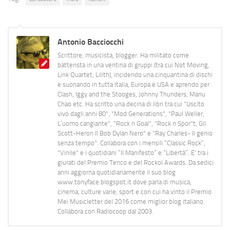
Antonio Bacciocchi
Scrittore, musicista, blogger. Ha militato come
batterista in una ventina di gruppi (tra cui Not Moving,
Link Quartet, Lilith), incidendo una cinquantina di dischi
e suonando in tutta Italia, Europa e USA e aprendo per
Clash, Iggy and the Stooges, Johnny Thunders, Manu
Chao etc. Ha scritto una decina di libri tra cui "Uscito
vivo dagli anni 80", "Mod Generations", "Paul Weller,
L’uomo cangiante", "Rock n Goal", "Rock n Spor"t, Gil
Scott-Heron Il Bob Dylan Nero" e "Ray Charles- Il genio
senza tempo". Collabora con i mensili “Classic Rock”,
"Vinile" e i quotidiani “Il Manifesto” e “Libertà”. E' tra i
giurati del Premio Tenco e del Rockol Awards. Da sedici
anni aggiorna quotidianamente il suo blog
www.tonyface.blogspot.it dove parla di musica,
cinema, culture varie, sport e con cui ha vinto il Premio
Mei Musicletter del 2016 come miglior blog italiano.
Collabora con Radiocoop dal 2003.