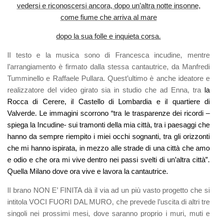
vedersi e riconoscersi ancora, dopo un’altra notte insonne,
come fiume che arriva al mare
dopo la sua folle e inquieta corsa.
Il testo e la musica sono di Francesca incudine, mentre
l’arrangiamento è firmato dalla stessa cantautrice, da Manfredi
Tumminello e Raffaele Pullara. Quest’ultimo è anche ideatore e
realizzatore del video girato sia in studio che ad Enna, tra
la
Rocca di Cerere, il Castello di Lombardia e il quartiere di
Valverde. Le immagini scorrono “tra le trasparenze dei ricordi –
spiega la Incudine- sui tramonti della mia città, tra i paesaggi che
hanno da sempre riempito i miei occhi sognanti, tra gli orizzonti
che mi hanno ispirata, in mezzo alle strade di una città che amo
e odio e che ora mi vive dentro nei passi svelti di un’altra città”.
Quella Milano dove ora vive e lavora la cantautrice.
Il brano NON E’ FINITA dà il via ad un più vasto progetto che si
intitola
VOCI FUORI DAL MURO,
che prevede l’uscita di altri tre
singoli nei prossimi mesi, dove saranno proprio i muri, muti e