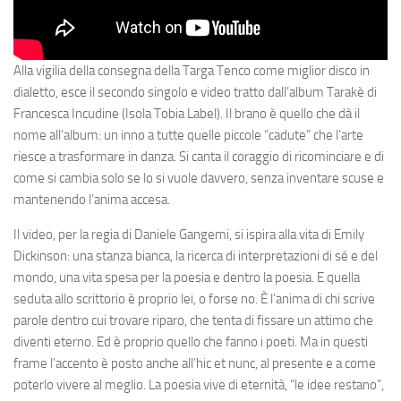
Alla vigilia della consegna della Targa Tenco come miglior disco in
dialetto, esce il secondo singolo e video tratto dall’album Tarakè di
Francesca Incudine (Isola Tobia Label). Il brano è quello che dà il
nome all’album: un inno a tutte quelle piccole “cadute” che l’arte
riesce a trasformare in danza. Si canta il coraggio di ricominciare e di
come si cambia solo se lo si vuole davvero, senza inventare scuse e
mantenendo l’anima accesa.
Il video, per la regia di Daniele Gangemi, si ispira alla vita di Emily
Dickinson: una stanza bianca, la ricerca di interpretazioni di sé e del
mondo, una vita spesa per la poesia e dentro la poesia. E quella
seduta allo scrittorio è proprio lei, o forse no. È l’anima di chi scrive
parole dentro cui trovare riparo, che tenta di fissare un attimo che
diventi eterno. Ed è proprio quello che fanno i poeti. Ma in questi
frame l’accento è posto anche all’hic et nunc, al presente e a come
poterlo vivere al meglio. La poesia vive di eternità, “le idee restano”,