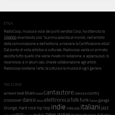
ETICA
RadioCoop, musica e voce dei punti vendita Coop, ha ottenuto la
SA8000
diventando così "la prima azienda al mondo, nell'ambito
della comunicazione e dell'editoria, a ricevere la Certificazione etica".
Dal punto di vista artistico e culturale, Radiocoop vanta un primato:
ascolta tutto quello che viene inviato in redazione, e appena può, lo
recensisce, e in alcuni casi, chiede collaborazione agli artisti.
Radiocoop sostiene l'arte, la cultura e la musica di ogni genere.
TAG CLOUD
cantautore
blues
beat
country
ambient
classica
bossa
elettronica
dance
folk
funk
crossover
garage
fusion
disco
indie
italiani
jazz
hip hop
Grunge;
hard rock
indie pop
new wave
metal;
nuova musica italiana
laPOP