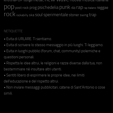
lounge
kimura
pop
punk
rap
psichedelia
reggae
prog
post rock
r&b
rap italiano
rock
soul
sperimentale
trap
stoner
ska
swing
rockabilly
NETIQUETTE
• Evita di URLARE. Ti sentiamo.
• Evita di scrivere lo stesso messaggio in più luoghi. Ti leggiamo.
• Evita in luoghi pubblici (forum, chat, community) polemiche e
questioni personali.
• Rispetta le idee altrui, le religioni e razze diverse dalla tua, non
bestemmiare né insultare altri utenti.
• Sentiti libero di esprimere le proprie idee, nei limiti
dell'educazione e del rispetto altrui.
• Non inviare messaggi pubblicitari, catene di Sant'Antonio o cose
simili.