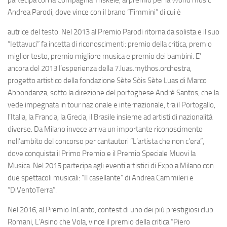
Andrea Parodi, dove vince con il brano “Fimmini” di cui è
autrice del testo. Nel 2013 al Premio Parodi ritorna da solista e il suo
“Iettavuci” fa incetta di riconoscimenti: premio della critica, premio
miglior testo, premio migliore musica e premio dei bambini. E’
ancora del 2013 l’esperienza della 7.luas.mythos.orchestra,
progetto artistico della fondazione Sète Sòis Sète Luas di Marco
Abbondanza, sotto la direzione del portoghese Andrè Santos, che la
vede impegnata in tour nazionale e internazionale, tra il Portogallo,
l’Italia, la Francia, la Grecia, il Brasile insieme ad artisti di nazionalità
diverse. Da Milano invece arriva un importante riconoscimento
nell’ambito del concorso per cantautori “L’artista che non c’era”,
dove conquista il Primo Premio e il Premio Speciale Muovi la
Musica. Nel 2015 partecipa agli eventi artistici di Expo a Milano con
due spettacoli musicali: “Il casellante” di Andrea Cammileri e
“DiVentoTerra”.
Nel 2016, al Premio InCanto, contest di uno dei più prestigiosi club
Romani, L’Asino che Vola, vince il premio della critica “Piero