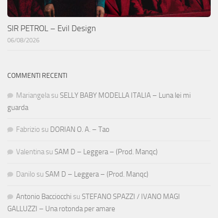
SIR PETROL – Evil Design
06/08/2026
COMMENTI RECENTI
Mariangela
su
SELLY BABY MODELLA ITALIA – Luna lei mi
guarda
Fabrizio
su
DORIAN O. A. – Tao
Valentina
su
SAM D – Leggera – (Prod. Manqc)
Danilo
su
SAM D – Leggera – (Prod. Manqc)
Antonio Bacciocchi
su
STEFANO SPAZZI / IVANO MAGI
GALLUZZI – Una rotonda per amare