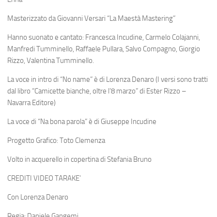
Masterizzato da Giovanni Versari “La Maestà Mastering”
Hanno suonato e cantato: Francesca Incudine, Carmelo Colajanni,
Manfredi Tumminello, Raffaele Pullara, Salvo Compagno, Giorgio
Rizzo, Valentina Tumminello.
La voce in intro di “No name” è di Lorenza Denaro (I versi sono tratti
dal libro “Camicette bianche, oltre l’8 marzo” di Ester Rizzo –
Navarra Editore)
La voce di “Na bona parola” è di Giuseppe Incudine
Progetto Grafico: Toto Clemenza
Volto in acquerello in copertina di Stefania Bruno
CREDITI VIDEO TARAKE’
Con
Lorenza Denaro
Regia: Daniele Gangemi