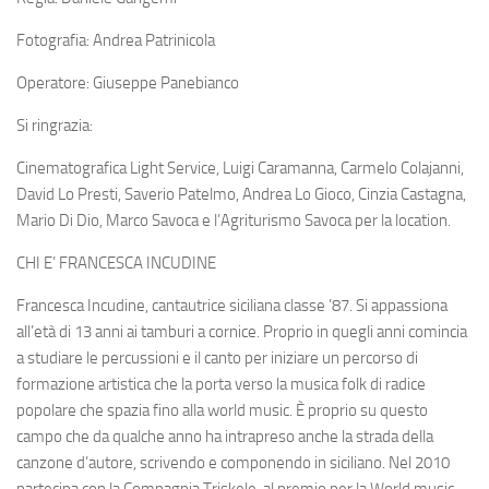
Fotografia: Andrea Patrinicola
Operatore: Giuseppe Panebianco
Si ringrazia:
Cinematografica Light Service, Luigi Caramanna, Carmelo Colajanni,
David Lo Presti, Saverio Patelmo, Andrea Lo Gioco, Cinzia Castagna,
Mario Di Dio, Marco Savoca e l’Agriturismo Savoca per la location.
CHI E’ FRANCESCA INCUDINE
Francesca Incudine, cantautrice siciliana classe ’87. Si appassiona
all’età di 13 anni ai tamburi a cornice. Proprio in quegli anni comincia
a studiare le percussioni e il canto per iniziare un percorso di
formazione artistica che la porta verso la musica folk di radice
popolare che spazia fino alla world music. È proprio su questo
campo che da qualche anno ha intrapreso anche la strada della
canzone d’autore, scrivendo e componendo in siciliano. Nel 2010
partecipa con la Compagnia Triskele, al premio per la World music