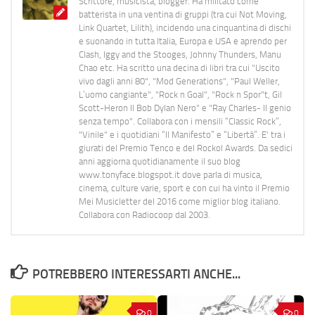
Scrittore, musicista, blogger. Ha militato come
batterista in una ventina di gruppi (tra cui Not Moving,
Link Quartet, Lilith), incidendo una cinquantina di dischi
e suonando in tutta Italia, Europa e USA e aprendo per
Clash, Iggy and the Stooges, Johnny Thunders, Manu
Chao etc. Ha scritto una decina di libri tra cui "Uscito
vivo dagli anni 80", "Mod Generations", "Paul Weller,
L’uomo cangiante", "Rock n Goal", "Rock n Spor"t, Gil
Scott-Heron Il Bob Dylan Nero" e "Ray Charles- Il genio
senza tempo". Collabora con i mensili “Classic Rock”,
"Vinile" e i quotidiani “Il Manifesto” e “Libertà”. E' tra i
giurati del Premio Tenco e del Rockol Awards. Da sedici
anni aggiorna quotidianamente il suo blog
www.tonyface.blogspot.it dove parla di musica,
cinema, culture varie, sport e con cui ha vinto il Premio
Mei Musicletter del 2016 come miglior blog italiano.
Collabora con Radiocoop dal 2003.
POTREBBERO INTERESSARTI ANCHE...
0
0