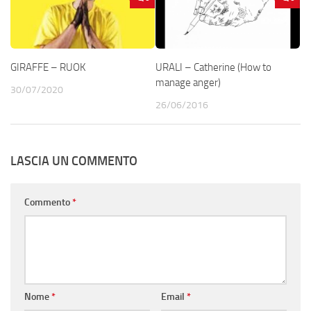
GIRAFFE – RUOK
URALI – Catherine (How to
manage anger)
30/07/2020
26/06/2016
LASCIA UN COMMENTO
Commento
*
Nome
*
Email
*