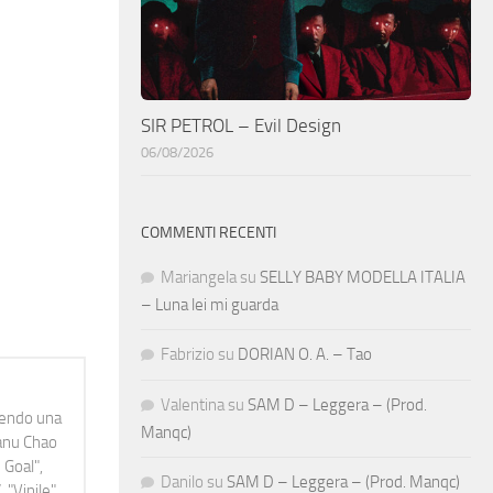
SIR PETROL – Evil Design
06/08/2026
COMMENTI RECENTI
Mariangela
su
SELLY BABY MODELLA ITALIA
– Luna lei mi guarda
Fabrizio
su
DORIAN O. A. – Tao
Valentina
su
SAM D – Leggera – (Prod.
idendo una
Manqc)
Manu Chao
 Goal",
Danilo
su
SAM D – Leggera – (Prod. Manqc)
 "Vinile"