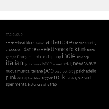
TAG CLOUD
cantautore
blues
beat
country
ambient
classica
bossa
elettronica
dance
folk
funk
crossover
fusion
disco
indie
hip hop
Grunge;
hard rock
garage
indie pop
italiani
new wave
jazz
metal;
laPOP
lounge
kimura
pop
psichedelia
nuova musica italiana
prog
post rock
rock
punk
rap
soul
reggae
ska
r&b
rockabilly
rap italiano
sperimentale
trap
stoner
swing