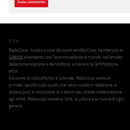
ETICA
RadioCoop, musica e voce dei punti vendita Coop, ha ottenuto la
SA8000
diventando così "la prima azienda al mondo, nell'ambito
della comunicazione e dell'editoria, a ricevere la Certificazione
etica".
Dal punto di vista artistico e culturale, Radiocoop vanta un
primato: ascolta tutto quello che viene inviato in redazione, e
appena può, lo recensisce, e in alcuni casi, chiede collaborazione
agli artisti. Radiocoop sostiene l'arte, la cultura e la musica di ogni
genere.