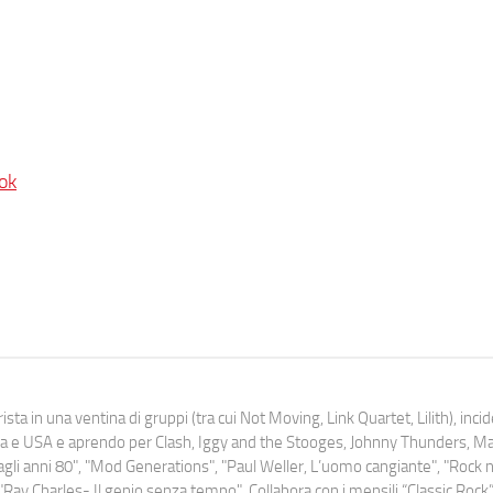
ok
ista in una ventina di gruppi (tra cui Not Moving, Link Quartet, Lilith), inc
uropa e USA e aprendo per Clash, Iggy and the Stooges, Johnny Thunders, 
o dagli anni 80", "Mod Generations", "Paul Weller, L’uomo cangiante", "Rock n
Ray Charles- Il genio senza tempo". Collabora con i mensili “Classic Rock”,