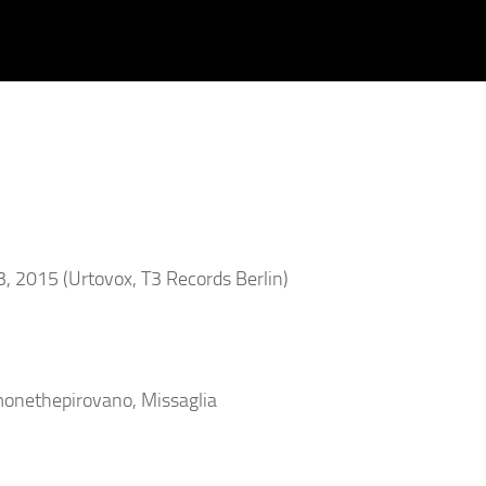
 2015 (Urtovox, T3 Records Berlin)
monethepirovano, Missaglia