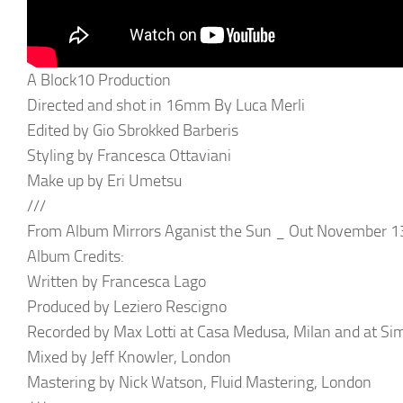
A Block10 Production
Directed and shot in 16mm By Luca Merli
Edited by Gio Sbrokked Barberis
Styling by Francesca Ottaviani
Make up by Eri Umetsu
///
From Album Mirrors Aganist the Sun _ Out November 13,
Album Credits:
Written by Francesca Lago
Produced by Leziero Rescigno
Recorded by Max Lotti at Casa Medusa, Milan and at Si
Mixed by Jeff Knowler, London
Mastering by Nick Watson, Fluid Mastering, London