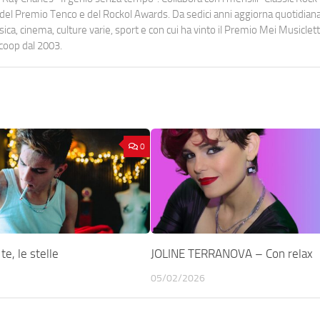
urati del Premio Tenco e del Rockol Awards. Da sedici anni aggiorna quotidia
a, cinema, culture varie, sport e con cui ha vinto il Premio Mei Musiclett
ocoop dal 2003.
0
e, le stelle
JOLINE TERRANOVA – Con relax
05/02/2026