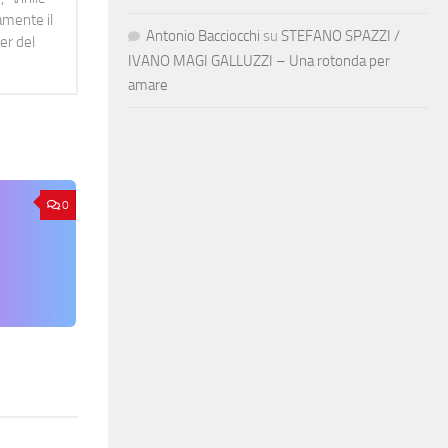
namente il
Antonio Bacciocchi
su
STEFANO SPAZZI /
er del
IVANO MAGI GALLUZZI – Una rotonda per
amare
0