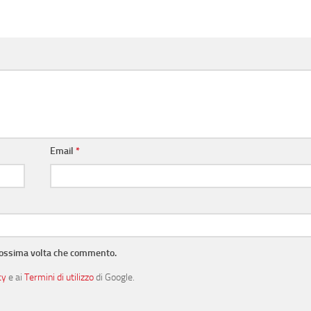
Email
*
prossima volta che commento.
cy
e ai
Termini di utilizzo
di Google.