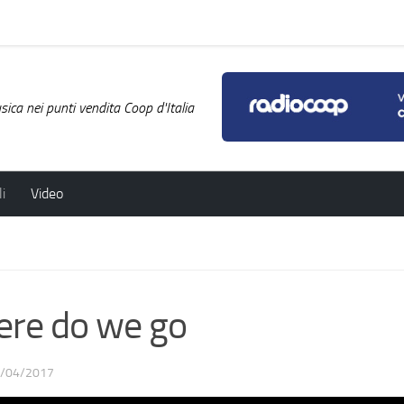
ica nei punti vendita Coop d'Italia
i
Video
re do we go
/04/2017