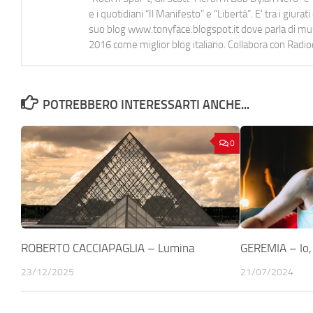
e i quotidiani “Il Manifesto” e “Libertà”. E' tra i gi
suo blog www.tonyface.blogspot.it dove parla di music
2016 come miglior blog italiano. Collabora con Radi
POTREBBERO INTERESSARTI ANCHE...
0
ROBERTO CACCIAPAGLIA – Lumina
GEREMIA – Io, t
23/12/2025
21/07/2024