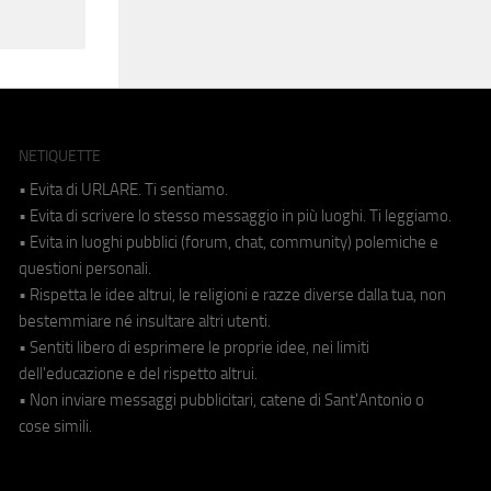
NETIQUETTE
• Evita di URLARE. Ti sentiamo.
• Evita di scrivere lo stesso messaggio in più luoghi. Ti leggiamo.
• Evita in luoghi pubblici (forum, chat, community) polemiche e
questioni personali.
• Rispetta le idee altrui, le religioni e razze diverse dalla tua, non
bestemmiare né insultare altri utenti.
• Sentiti libero di esprimere le proprie idee, nei limiti
dell'educazione e del rispetto altrui.
• Non inviare messaggi pubblicitari, catene di Sant'Antonio o
cose simili.