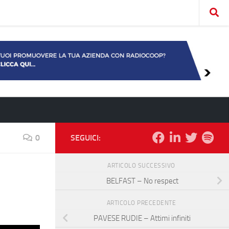
0
SEGUICI:
ARTICOLO SUCCESSIVO
BELFAST – No respect
ARTICOLO PRECEDENTE
PAVESE RUDIE – Attimi infiniti