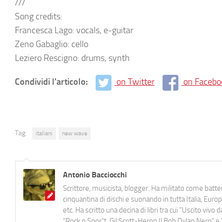
///
Song credits:
Francesca Lago: vocals, e-guitar
Zeno Gabaglio: cello
Leziero Rescigno: drums, synth
Condividi l'articolo:
on Twitter
on Facebo
Tag:
italiani
new wave
Antonio Bacciocchi
Scrittore, musicista, blogger. Ha militato come batter
cinquantina di dischi e suonando in tutta Italia, E
etc. Ha scritto una decina di libri tra cui "Uscito viv
"Rock n Spor"t, Gil Scott-Heron Il Bob Dylan Nero" e "