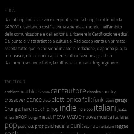
ETICA
RadioCoop, musica e voce dei punti vendita Coop, ha ottenuto la
SA8000
diventando così "la prima azienda al mondo, nell'ambito
della comunicazione e dell'editoria, a ricevere la Certificazione etica".
Dal punto di vista artistico e culturale, Radiocoop vanta un primato:
ascolta tutto quello che viene inviato in redazione, e appena può, lo
recensisce, e in alcuni casi, chiede collaborazione agli artisti.
Radiocoop sostiene l'arte, la cultura e la musica di ogni genere.
TAG CLOUD
cantautore
blues
beat
country
ambient
classica
bossa
elettronica
dance
folk
funk
crossover
garage
fusion
disco
indie
italiani
jazz
hip hop
Grunge;
hard rock
indie pop
new wave
metal;
nuova musica italiana
laPOP
lounge
kimura
pop
punk
rap
psichedelia
reggae
prog
post rock
r&b
rap italiano
rock