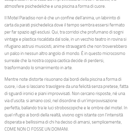
atmosfere psichedeliche e una piscina a forma di cuore.
Il Motel Paradiso non è che un confine dell’anima, un labirinto di
carta da parati psichedelica dove il tempo sembra essersi fermato
per far spazio agli esclusi. Qui, tra corridoi che profumano di sogni
vintage e plastica riscaldata dal sole, in un vecchio teatro in rovina si
rifugiano astrusi musicisti, anime stravaganti che non troverebbero
un palco in nessun altro angolo di mondo. È in questo microcosmo
surreale che la nostra coppia caotica decide di perdersi,
trasformando lo smarrimento in arte.
Mentre note distorte risuonano dai bordi della piscina a forma di
cuore, i due si lasciano travolgere da una felicità senza pretese, fatta
di sguardi ironici e piani improvvisati. Non cercano risposte, né una
via d’uscita: si amano così, nel disordine di un’improvvisazione
perfetta, ballando tra le luci stroboscopiche e le ombre del motel. In
quel rifugio ai bordi della realtà, vivono ogni istante con l’intensità
disperata e bellissima di chi ha deciso di amarsi, semplicemente,
COME NON CI FOSSE UN DOMANI.