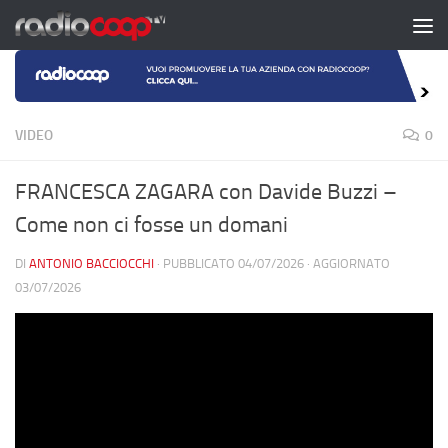
Salta al contenuto
VIDEO
0
FRANCESCA ZAGARA con Davide Buzzi –
Come non ci fosse un domani
DI
ANTONIO BACCIOCCHI
· PUBBLICATO
04/07/2026
· AGGIORNATO
03/07/2026