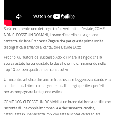
Sarà certamente uno dei singoli più divertenti dell’estate, COME
NON CI FOSSE UN DOMANI, il brano d’esordio della giovane
cantante siciliana Francesca Zagara che per questa prima uscita
discografica si affianca al cantautore Davide Buzzi.
Proprio lui, l’autore del successo Adoro il Mare, il singolo che la
scorsa estate ha conquistato le classifiche indie, rimanendo nella
Top 10 per ben quattro mesi consecutivi.
Un incontro artistico che unisce freschezza e leggerezza, dando vita
a un brano dal ritmo coinvolgente e dall’energia positiva, perfetto
per accompagnare la stagione estiva.
COME NON CI FOSSE UN DOMANI, è un brano dall’ironia sottile, che
racconta di una coppia improbabile e decisamente caotica,
catapultata in una vacanza improvvisata al Motel Paradiso, tra