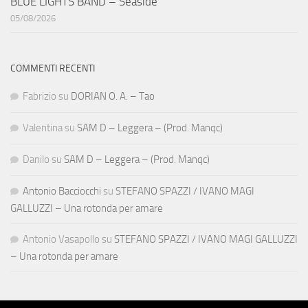
BLUE LIGHTS BAND – Seaside
05/08/2026
COMMENTI RECENTI
Fabrizio
su
DORIAN O. A. – Tao
Valentina
su
SAM D – Leggera – (Prod. Manqc)
Danilo
su
SAM D – Leggera – (Prod. Manqc)
Antonio Bacciocchi
su
STEFANO SPAZZI / IVANO MAGI
GALLUZZI – Una rotonda per amare
Antonio Vasapollo
su
STEFANO SPAZZI / IVANO MAGI GALLUZZI
– Una rotonda per amare