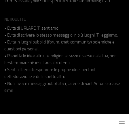
soul
sperimentale
trap
stoner
ska
swing
rockabilly
NETIQUETTE
• Evita di URLARE. Ti sentiamo.
• Evita di scrivere lo stesso messaggio in più luoghi. Ti leggiamo.
• Evita in luoghi pubblici (forum, chat, community) polemiche e
questioni personali.
• Rispetta le idee altrui, le religioni e razze diverse dalla tua, non
bestemmiare né insultare altri utenti.
• Sentiti libero di esprimere le proprie idee, nei limiti
dell'educazione e del rispetto altrui.
• Non inviare messaggi pubblicitari, catene di Sant'Antonio o cose
simili.