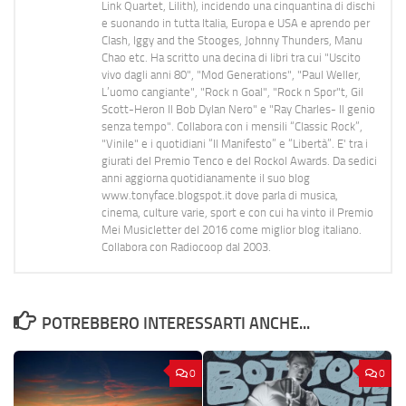
Link Quartet, Lilith), incidendo una cinquantina di dischi
e suonando in tutta Italia, Europa e USA e aprendo per
Clash, Iggy and the Stooges, Johnny Thunders, Manu
Chao etc. Ha scritto una decina di libri tra cui "Uscito
vivo dagli anni 80", "Mod Generations", "Paul Weller,
L’uomo cangiante", "Rock n Goal", "Rock n Spor"t, Gil
Scott-Heron Il Bob Dylan Nero" e "Ray Charles- Il genio
senza tempo". Collabora con i mensili “Classic Rock”,
"Vinile" e i quotidiani “Il Manifesto” e “Libertà”. E' tra i
giurati del Premio Tenco e del Rockol Awards. Da sedici
anni aggiorna quotidianamente il suo blog
www.tonyface.blogspot.it dove parla di musica,
cinema, culture varie, sport e con cui ha vinto il Premio
Mei Musicletter del 2016 come miglior blog italiano.
Collabora con Radiocoop dal 2003.
POTREBBERO INTERESSARTI ANCHE...
0
0