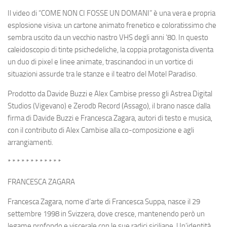
Il video di “COME NON CI FOSSE UN DOMANI” è una vera e propria
esplosione visiva: un cartone animato frenetico e coloratissimo che
sembra uscito da un vecchio nastro VHS degli anni ’80. In questo
caleidoscopio di tinte psichedeliche, la coppia protagonista diventa
un duo di pixel e linee animate, trascinandoci in un vortice di
situazioni assurde tra le stanze e il teatro del Motel Paradiso.
Prodotto da Davide Buzzi e Alex Cambise presso gli Astrea Digital
Studios (Vigevano) e Zerodb Record (Assago), il brano nasce dalla
firma di Davide Buzzi e Francesca Zagara, autori di testo e musica,
con il contributo di Alex Cambise alla co-composizione e agli
arrangiamenti.
* * * * * * * * * * * *
FRANCESCA ZAGARA
Francesca Zagara, nome d’arte di Francesca Suppa, nasce il 29
settembre 1998 in Svizzera, dove cresce, mantenendo però un
legame profondo e viscerale con le sue radici siciliane. Un’identità