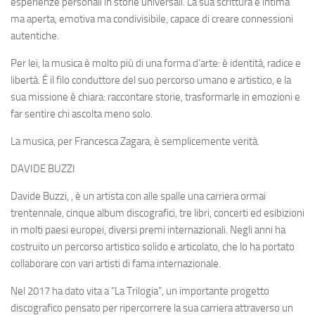
esperienze personali in storie universali. La sua scrittura è intima
ma aperta, emotiva ma condivisibile, capace di creare connessioni
autentiche.
Per lei, la musica è molto più di una forma d’arte: è identità, radice e
libertà. È il filo conduttore del suo percorso umano e artistico, e la
sua missione è chiara: raccontare storie, trasformarle in emozioni e
far sentire chi ascolta meno solo.
La musica, per Francesca Zagara, è semplicemente verità.
DAVIDE BUZZI
Davide Buzzi, , è un artista con alle spalle una carriera ormai
trentennale, cinque album discografici, tre libri, concerti ed esibizioni
in molti paesi europei, diversi premi internazionali. Negli anni ha
costruito un percorso artistico solido e articolato, che lo ha portato
collaborare con vari artisti di fama internazionale.
Nel 2017 ha dato vita a “La Trilogia”, un importante progetto
discografico pensato per ripercorrere la sua carriera attraverso un