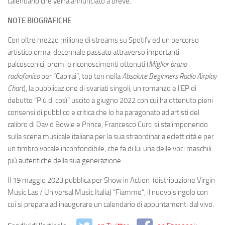
calendario che verrà annunciato a breve.
NOTE BIOGRAFICHE
Con oltre mezzo milione di streams su Spotify ed un percorso
artistico ormai decennale passato attraverso importanti
palcoscenici, premi e riconoscimenti ottenuti (
Miglior brano
radiofonico
per “Capirai”, top ten nella
Absolute Beginners Radio Airplay
Chart
), la pubblicazione di svariati singoli, un romanzo e l’EP di
debutto “Più di così” uscito a giugno 2022 con cui ha ottenuto pieni
consensi di pubblico e critica che lo ha paragonato ad artisti del
calibro di David Bowie e Prince, Francesco Curci si sta imponendo
sulla scena musicale italiana per la sua straordinaria ecletticità e per
un timbro vocale inconfondibile, che fa di lui una delle voci maschili
più autentiche della sua generazione.
Il 19 maggio 2023 pubblica per Show in Action (distribuzione Virgin
Music Las / Universal Music Italia) “Fiamme”, il nuovo singolo con
cui si prepara ad inaugurare un calendario di appuntamenti dal vivo.