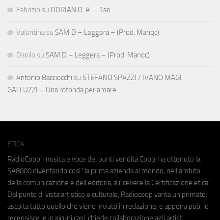
Fabrizio
su
DORIAN O. A. – Tao
Valentina
su
SAM D – Leggera – (Prod. Manqc)
Danilo
su
SAM D – Leggera – (Prod. Manqc)
Antonio Bacciocchi
su
STEFANO SPAZZI / IVANO MAGI
GALLUZZI – Una rotonda per amare
ETICA
RadioCoop, musica e voce dei punti vendita Coop, ha ottenuto la
SA8000
diventando così "la prima azienda al mondo, nell'ambito
della comunicazione e dell'editoria, a ricevere la Certificazione etica".
Dal punto di vista artistico e culturale, Radiocoop vanta un primato:
ascolta tutto quello che viene inviato in redazione, e appena può, lo
recensisce, e in alcuni casi, chiede collaborazione agli artisti.