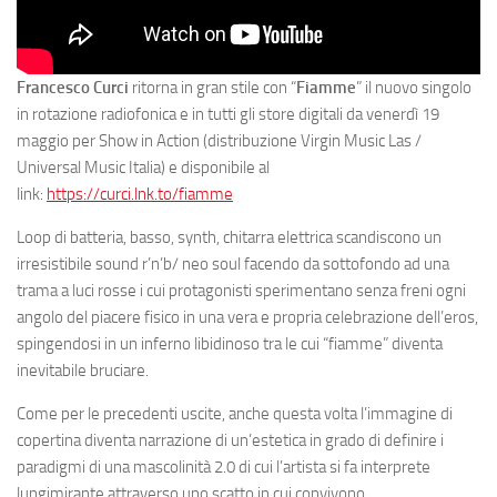
Francesco Curci
ritorna in gran stile con “
Fiamme
” il nuovo singolo
in rotazione radiofonica e in tutti gli store digitali da venerdì 19
maggio per Show in Action (distribuzione Virgin Music Las /
Universal Music Italia) e disponibile al
link:
https://curci.lnk.to/fiamme
Loop di batteria, basso, synth, chitarra elettrica scandiscono un
irresistibile sound r’n’b/ neo soul facendo da sottofondo ad una
trama a luci rosse i cui protagonisti sperimentano senza freni ogni
angolo del piacere fisico in una vera e propria celebrazione dell’eros,
spingendosi in un inferno libidinoso tra le cui “fiamme” diventa
inevitabile bruciare.
Come per le precedenti uscite, anche questa volta l’immagine di
copertina diventa narrazione di un’estetica in grado di definire i
paradigmi di una mascolinità 2.0 di cui l’artista si fa interprete
lungimirante attraverso uno scatto in cui convivono