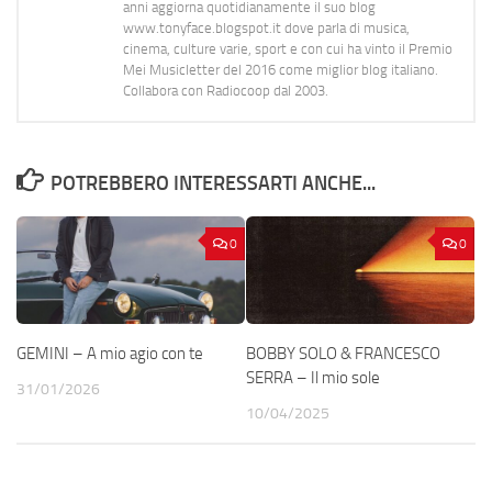
anni aggiorna quotidianamente il suo blog
www.tonyface.blogspot.it dove parla di musica,
cinema, culture varie, sport e con cui ha vinto il Premio
Mei Musicletter del 2016 come miglior blog italiano.
Collabora con Radiocoop dal 2003.
POTREBBERO INTERESSARTI ANCHE...
0
0
GEMINI – A mio agio con te
BOBBY SOLO & FRANCESCO
SERRA – Il mio sole
31/01/2026
10/04/2025