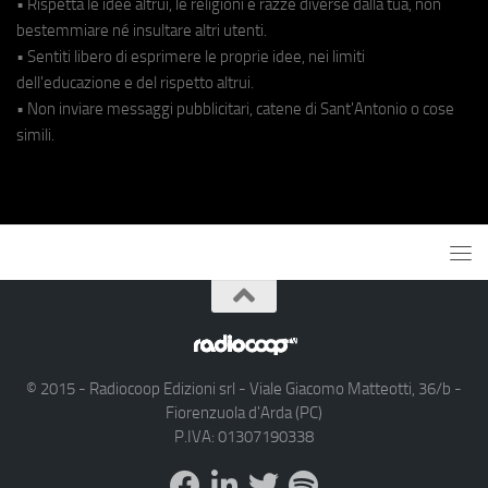
• Rispetta le idee altrui, le religioni e razze diverse dalla tua, non
bestemmiare né insultare altri utenti.
• Sentiti libero di esprimere le proprie idee, nei limiti
dell'educazione e del rispetto altrui.
• Non inviare messaggi pubblicitari, catene di Sant'Antonio o cose
simili.
© 2015 - Radiocoop Edizioni srl - Viale Giacomo Matteotti, 36/b -
Fiorenzuola d'Arda (PC)
P.IVA: 01307190338