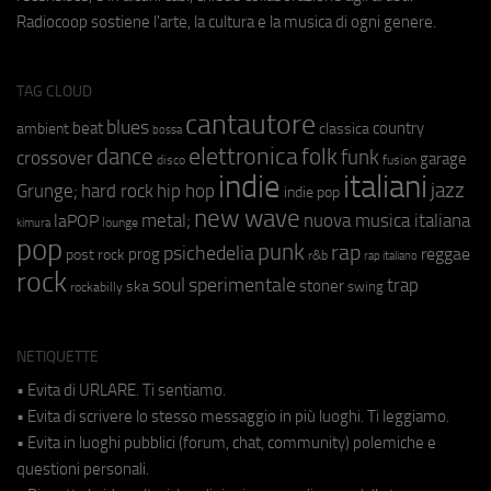
Radiocoop sostiene l'arte, la cultura e la musica di ogni genere.
TAG CLOUD
cantautore
blues
beat
country
ambient
classica
bossa
elettronica
dance
folk
funk
crossover
garage
fusion
disco
indie
italiani
jazz
hip hop
Grunge;
hard rock
indie pop
new wave
metal;
nuova musica italiana
laPOP
lounge
kimura
pop
punk
rap
psichedelia
reggae
prog
post rock
r&b
rap italiano
rock
soul
sperimentale
trap
stoner
ska
swing
rockabilly
NETIQUETTE
• Evita di URLARE. Ti sentiamo.
• Evita di scrivere lo stesso messaggio in più luoghi. Ti leggiamo.
• Evita in luoghi pubblici (forum, chat, community) polemiche e
questioni personali.