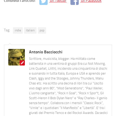
Condividi l'articolo:
on Twitter
on Facebook
Tag:
indie
italiani
pop
Antonio Bacciocchi
Scrittore, musicista, blogger. Ha militato come
batterista in una ventina di gruppi (tra cui Not Moving,
Link Quartet, Lilith), incidendo una cinquantina di dischi
e suonando in tutta Italia, Europa e USA e aprendo per
Clash, Iggy and the Stooges, Johnny Thunders, Manu
Chao etc. Ha scritto una decina di libri tra cui "Uscito
vivo dagli anni 80", "Mod Generations", "Paul Weller,
L’uomo cangiante", "Rock n Goal", "Rock n Spor"t, Gil
Scott-Heron Il Bob Dylan Nero" e "Ray Charles- Il genio
senza tempo". Collabora con i mensili “Classic Rock”,
"Vinile" e i quotidiani “Il Manifesto” e “Libertà”. E' tra i
giurati del Premio Tenco e del Rockol Awards. Da sedici