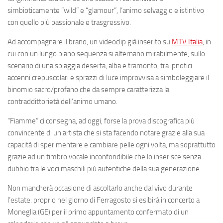
simbioticamente “wild” e “glamour”, l’animo selvaggio e istintivo
con quello più passionale e trasgressivo.
Ad accompagnare il brano, un videoclip già inserito su
MTV Italia
, in
cui con un lungo piano sequenza si alternano mirabilmente, sullo
scenario di una spiaggia deserta, alba e tramonto, tra ipnotici
accenni crepuscolari e sprazzi di luce improvvisa a simboleggiare il
binomio sacro/profano che da sempre caratterizza la
contraddittorietà dell’animo umano.
“Fiamme” ci consegna, ad oggi, forse la prova discografica più
convincente di un artista che si sta facendo notare grazie alla sua
capacità di sperimentare e cambiare pelle ogni volta, ma soprattutto
grazie ad un timbro vocale inconfondibile che lo inserisce senza
dubbio tra le voci maschili più autentiche della sua generazione.
Non mancherà occasione di ascoltarlo anche dal vivo durante
l’estate: proprio nel giorno di Ferragosto si esibirà in concerto a
Moneglia (GE) per il primo appuntamento confermato di un