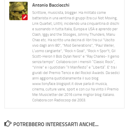
Antonio Bacciocchi
Scrittore, musicista, blogger. Ha militato come
batterista in una ventina di gruppi (tra cui Not Moving,
Link Quartet, Lilith), incidendo una cinquantina di dischi
e suonando in tutta Italia, Europa e USA e aprendo per
Clash, Iggy and the Stooges, Johnny Thunders, Manu
Chao etc. Ha scritto una decina di libri tra cui "Uscito
vivo dagli anni 80", "Mod Generations", "Paul Weller,
L’uomo cangiante", "Rock n Goal", "Rock n Spor"t, Gil
Scott-Heron Il Bob Dylan Nero" e "Ray Charles- Il genio
senza tempo". Collabora con i mensili “Classic Rock”,
"Vinile" e i quotidiani “Il Manifesto” e “Libertà”. E' tra i
giurati del Premio Tenco e del Rockol Awards. Da sedici
anni aggiorna quotidianamente il suo blog
www.tonyface.blogspot.it dove parla di musica,
cinema, culture varie, sport e con cui ha vinto il Premio
Mei Musicletter del 2016 come miglior blog italiano.
Collabora con Radiocoop dal 2003.
POTREBBERO INTERESSARTI ANCHE...