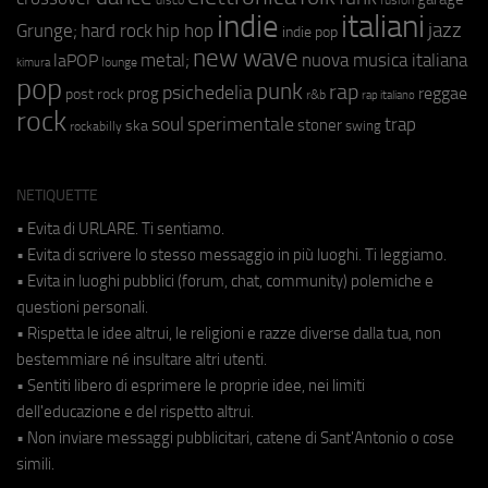
indie
italiani
jazz
hip hop
Grunge;
hard rock
indie pop
new wave
metal;
nuova musica italiana
laPOP
lounge
kimura
pop
punk
rap
psichedelia
reggae
prog
post rock
r&b
rap italiano
rock
soul
sperimentale
trap
stoner
ska
swing
rockabilly
NETIQUETTE
• Evita di URLARE. Ti sentiamo.
• Evita di scrivere lo stesso messaggio in più luoghi. Ti leggiamo.
• Evita in luoghi pubblici (forum, chat, community) polemiche e
questioni personali.
• Rispetta le idee altrui, le religioni e razze diverse dalla tua, non
bestemmiare né insultare altri utenti.
• Sentiti libero di esprimere le proprie idee, nei limiti
dell'educazione e del rispetto altrui.
• Non inviare messaggi pubblicitari, catene di Sant'Antonio o cose
simili.