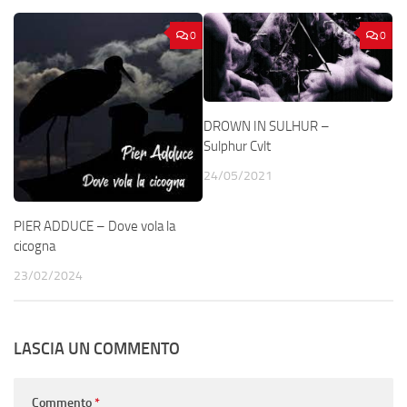
0
0
DROWN IN SULHUR –
Sulphur Cvlt
24/05/2021
PIER ADDUCE – Dove vola la
cicogna
23/02/2024
LASCIA UN COMMENTO
Commento
*