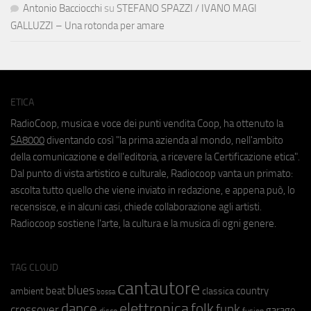
Antonio Bacciocchi
su
STEFANO SPAZZI / IVANO MAGI
GALLUZZI – Una rotonda per amare
ETICA
RadioCoop, musica e voce dei punti vendita Coop, ha ottenuto la
SA8000
diventando così "la prima azienda al mondo, nell'ambito
della comunicazione e dell'editoria, a ricevere la Certificazione etica".
Dal punto di vista artistico e culturale, Radiocoop vanta un primato:
ascolta tutto quello che viene inviato in redazione, e appena può, lo
recensisce, e in alcuni casi, chiede collaborazione agli artisti.
Radiocoop sostiene l'arte, la cultura e la musica di ogni genere.
TAG CLOUD
cantautore
blues
beat
country
ambient
classica
bossa
elettronica
dance
folk
funk
crossover
garage
fusion
disco