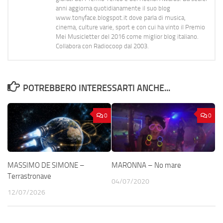
anni aggiorna quotidianamente il suo blog
www.tonyface.blogspot.it dove parla di musica,
cinema, culture varie, sport e con cui ha vinto il Premio
Mei Musicletter del 2016 come miglior blog italiano.
Collabora con Radiocoop dal 2003.
POTREBBERO INTERESSARTI ANCHE...
0
0
MASSIMO DE SIMONE –
MARONNA – No mare
Terrastronave
04/07/2020
12/07/2026