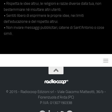
• Rispetta le idee altrui, le religioni e razze diverse dalla tua, non
bestemmiare né insultare altri utenti.
• Sentiti libero di esprimere le proprie idee, nei limiti
dell'educazione e del rispetto altrui.
• Non inviare messaggi pubblicitari, catene di Sant'Antonio o cose
simili.
© 2015 - Radiocoop Edizioni srl - Viale Giacomo Matteotti, 36/b -
Fiorenzuola d'Arda (PC)
P.IVA: 01307190338