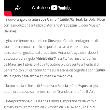
Il nuovo singolo di
Giuseppe Gambi
“
Siamo Noi
”
feat. Le Dolci Note
,
con la produzione artistica di
Adriano Aragozzini
(Clodio Music /
Believe).
Il giovane tenore napoletano
Giuseppe Gamb
i, protagonista di un
tour internazionale che lo ha portato a calcare prestigiosi
palcoscenici, guidato dal produttore Adriano Aragozzini, dopo il
successo del singolo “
Adesso esisti
“, scritto “su misura” per lui
da
Maurizio Fabrizio
(il quinto autore più presente al Festival di
Sanremo con 34 canzoni), torna sulla scena discografica con “
Siamo
noi
” singolo dalle ampie sfumature melodiche.
Il brano porta le firme di
Francesco Boccia
e
Ciro Esposito
, già
autori di successi sanremesi come “Grande amore” de Il Volo.
L’interpretazione di Giuseppe Gambi è impreziosita dal coro di
giovanissimi, composto da 25 coristi dai 7 ai 14 anni,
Le Dolci