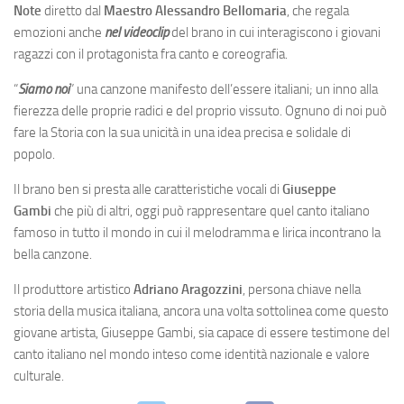
Note
diretto dal
Maestro
Alessandro Bellomaria
, che regala
emozioni anche
nel videoclip
del brano in cui interagiscono i giovani
ragazzi con il protagonista fra canto e coreografia.
“
Siamo noi
” una canzone manifesto dell’essere italiani; un inno alla
fierezza delle proprie radici e del proprio vissuto. Ognuno di noi può
fare la Storia con la sua unicità in una idea precisa e solidale di
popolo.
Il brano ben si presta alle caratteristiche vocali di
Giuseppe
Gambi
che più di altri, oggi può rappresentare quel canto italiano
famoso in tutto il mondo in cui il melodramma e lirica incontrano la
bella canzone.
Il produttore artistico
Adriano Aragozzini
, persona chiave nella
storia della musica italiana, ancora una volta sottolinea come questo
giovane artista, Giuseppe Gambi, sia capace di essere testimone del
canto italiano nel mondo inteso come identità nazionale e valore
culturale.