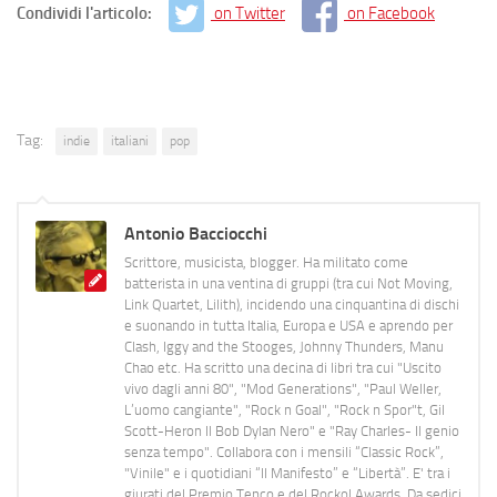
Condividi l'articolo:
on Twitter
on Facebook
Tag:
indie
italiani
pop
Antonio Bacciocchi
Scrittore, musicista, blogger. Ha militato come
batterista in una ventina di gruppi (tra cui Not Moving,
Link Quartet, Lilith), incidendo una cinquantina di dischi
e suonando in tutta Italia, Europa e USA e aprendo per
Clash, Iggy and the Stooges, Johnny Thunders, Manu
Chao etc. Ha scritto una decina di libri tra cui "Uscito
vivo dagli anni 80", "Mod Generations", "Paul Weller,
L’uomo cangiante", "Rock n Goal", "Rock n Spor"t, Gil
Scott-Heron Il Bob Dylan Nero" e "Ray Charles- Il genio
senza tempo". Collabora con i mensili “Classic Rock”,
"Vinile" e i quotidiani “Il Manifesto” e “Libertà”. E' tra i
giurati del Premio Tenco e del Rockol Awards. Da sedici