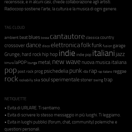
recensisce, e in alcuni casi, chiede collaborazione agli artisti.
Radiocoop sostiene l'arte, la cultura e la musica di ogni genere.
TAG CLOUD
cantautore
blues
beat
country
ambient
classica
bossa
elettronica
dance
folk
funk
crossover
garage
fusion
disco
indie
italiani
jazz
hip hop
Grunge;
hard rock
indie pop
new wave
metal;
nuova musica italiana
laPOP
lounge
kimura
pop
punk
rap
psichedelia
reggae
prog
post rock
r&b
rap italiano
rock
soul
sperimentale
trap
stoner
ska
swing
rockabilly
NETIQUETTE
• Evita di URLARE. Ti sentiamo.
• Evita di scrivere lo stesso messaggio in più luoghi. Ti leggiamo.
• Evita in luoghi pubblici (forum, chat, community) polemiche e
questioni personali.