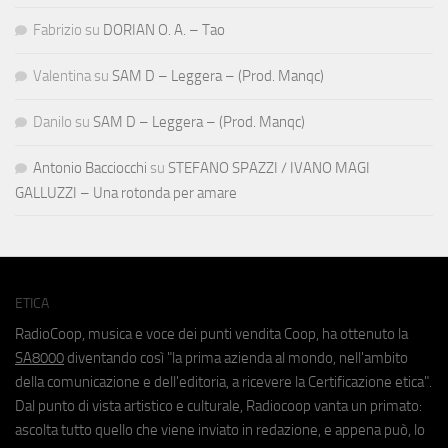
Fabrizio
su
DORIAN O. A. – Tao
Valentina
su
SAM D – Leggera – (Prod. Manqc)
Danilo
su
SAM D – Leggera – (Prod. Manqc)
Antonio Bacciocchi
su
STEFANO SPAZZI / IVANO MAGI
GALLUZZI – Una rotonda per amare
ETICA
RadioCoop, musica e voce dei punti vendita Coop, ha ottenuto la
SA8000
diventando così "la prima azienda al mondo, nell'ambito
della comunicazione e dell'editoria, a ricevere la Certificazione etica".
Dal punto di vista artistico e culturale, Radiocoop vanta un primato:
ascolta tutto quello che viene inviato in redazione, e appena può, lo