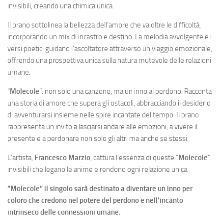
invisibili, creando una chimica unica.
Il brano sottolinea la bellezza dell’amore che va oltre le difficoltà,
incorporando un mix di incastro e destino. La melodia avvolgente e i
versi poetici guidano l’ascoltatore attraverso un viaggio emozionale,
offrendo una prospettiva unica sulla natura mutevole delle relazioni
umane.
“
Molecole
“: non solo una canzone, ma un inno al perdono. Racconta
una storia di amore che supera gli ostacoli, abbracciando il desiderio
di avventurarsi insieme nelle spire incantate del tempo. Il brano
rappresenta un invito a lasciarsi andare alle emozioni, a vivere il
presente e a perdonare non solo gli altri ma anche se stessi.
L’artista,
Francesco Marzio
, cattura l’essenza di queste “
Molecole
”
invisibili che legano le anime e rendono ogni relazione unica.
“Molecole” il singolo sarà destinato a diventare un inno per
coloro che credono nel potere del perdono e nell’incanto
intrinseco delle connessioni umane.