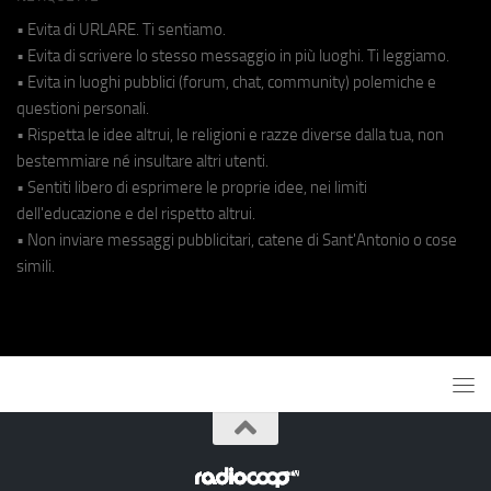
• Evita di URLARE. Ti sentiamo.
• Evita di scrivere lo stesso messaggio in più luoghi. Ti leggiamo.
• Evita in luoghi pubblici (forum, chat, community) polemiche e
questioni personali.
• Rispetta le idee altrui, le religioni e razze diverse dalla tua, non
bestemmiare né insultare altri utenti.
• Sentiti libero di esprimere le proprie idee, nei limiti
dell'educazione e del rispetto altrui.
• Non inviare messaggi pubblicitari, catene di Sant'Antonio o cose
simili.