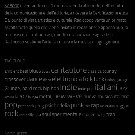
SA8000
diventando così "la prima azienda al mondo, nell'ambito
della comunicazione e dell'editoria, a ricevere la Certificazione etica".
Dal punto di vista artistico e culturale, Radiocoop vanta un primato:
ascolta tutto quello che viene inviato in redazione, e appena può, lo
recensisce, e in alcuni casi, chiede collaborazione agli artisti.
Radiocoop sostiene l'arte, la cultura e la musica di ogni genere.
TAG CLOUD
cantautore
blues
beat
country
ambient
classica
bossa
elettronica
dance
folk
funk
crossover
garage
fusion
disco
indie
italiani
jazz
hip hop
Grunge;
hard rock
indie pop
new wave
metal;
nuova musica italiana
laPOP
lounge
kimura
pop
punk
rap
psichedelia
reggae
prog
post rock
r&b
rap italiano
rock
soul
sperimentale
trap
stoner
ska
swing
rockabilly
NETIQUETTE