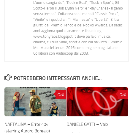
L’uomo cangiante", "Rock n Goal", "Rock n Spor"t, Gil
Scott-Heron Il Bob Dylan Nero" e "Ray Charles- Il genio
senza tempo". Collabora con i mensili “Classic Rock”,
"Vinile" e i quotidiani “Il Manifesto” e “Libertà”. E' tra i
giurati del Premio Tenco e del Rockol Awards. Da sedici
anni aggiorna quotidianamente il suo blog
www.tonyface.blogspot.it dove parla di musica,
cinema, culture varie, sport e con cui ha vinto il Premio
Mei Musicletter del 2016 come miglior blog italiano.
Collabora con Radiocoop dal 2003.
POTREBBERO INTERESSARTI ANCHE...
0
0
NAFTALINA – Error 404
DANIELE GATTI – Vale
(starring Auroro Borealo) –