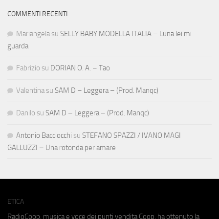
COMMENTI RECENTI
Mariangela
su
SELLY BABY MODELLA ITALIA – Luna lei mi
guarda
Fabrizio
su
DORIAN O. A. – Tao
Valentina
su
SAM D – Leggera – (Prod. Manqc)
Danilo
su
SAM D – Leggera – (Prod. Manqc)
Antonio Bacciocchi
su
STEFANO SPAZZI / IVANO MAGI
GALLUZZI – Una rotonda per amare
ETICA
RadioCoop, musica e voce dei punti vendita Coop, ha ottenuto la