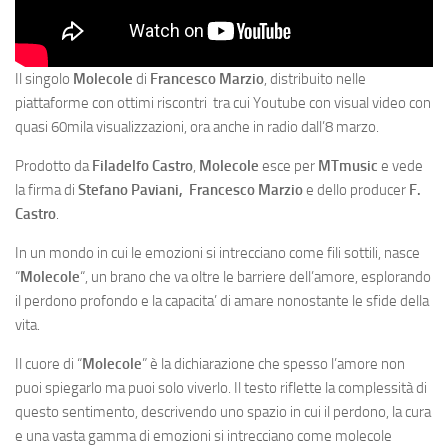
Il singolo
Molecole
di
Francesco Marzio
, distribuito nelle
piattaforme con ottimi riscontri tra cui Youtube con visual video con
quasi 60mila visualizzazioni, ora anche in radio dall’8 marzo.
Prodotto da
Filadelfo Castro
,
Molecole
esce per
MTmusic
e vede
la firma di
Stefano Paviani,
Francesco Marzio
e dello producer
F.
Castro
.
In un mondo in cui le emozioni si intrecciano come fili sottili, nasce
“
Molecole
“, un brano che va oltre le barriere dell’amore, esplorando
il perdono profondo e la capacita’ di amare nonostante le sfide della
vita.
Il cuore di “
Molecole
” è la dichiarazione che spesso l’amore non
puoi spiegarlo ma puoi solo viverlo. Il testo riflette la complessità di
questo sentimento, descrivendo uno spazio in cui il perdono, la cura
e una vasta gamma di emozioni si intrecciano come molecole