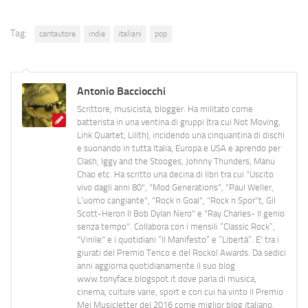
Tag:
cantautore
indie
italiani
pop
Antonio Bacciocchi
Scrittore, musicista, blogger. Ha militato come
batterista in una ventina di gruppi (tra cui Not Moving,
Link Quartet, Lilith), incidendo una cinquantina di dischi
e suonando in tutta Italia, Europa e USA e aprendo per
Clash, Iggy and the Stooges, Johnny Thunders, Manu
Chao etc. Ha scritto una decina di libri tra cui "Uscito
vivo dagli anni 80", "Mod Generations", "Paul Weller,
L’uomo cangiante", "Rock n Goal", "Rock n Spor"t, Gil
Scott-Heron Il Bob Dylan Nero" e "Ray Charles- Il genio
senza tempo". Collabora con i mensili “Classic Rock”,
"Vinile" e i quotidiani “Il Manifesto” e “Libertà”. E' tra i
giurati del Premio Tenco e del Rockol Awards. Da sedici
anni aggiorna quotidianamente il suo blog
www.tonyface.blogspot.it dove parla di musica,
cinema, culture varie, sport e con cui ha vinto il Premio
Mei Musicletter del 2016 come miglior blog italiano.