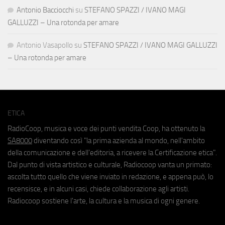
Antonio Bacciocchi
su
STEFANO SPAZZI / IVANO MAGI
GALLUZZI – Una rotonda per amare
Antonio Vasapollo
su
STEFANO SPAZZI / IVANO MAGI GALLUZZI
– Una rotonda per amare
ETICA
RadioCoop, musica e voce dei punti vendita Coop, ha ottenuto la
SA8000
diventando così "la prima azienda al mondo, nell'ambito
della comunicazione e dell'editoria, a ricevere la Certificazione etica".
Dal punto di vista artistico e culturale, Radiocoop vanta un primato:
ascolta tutto quello che viene inviato in redazione, e appena può, lo
recensisce, e in alcuni casi, chiede collaborazione agli artisti.
Radiocoop sostiene l'arte, la cultura e la musica di ogni genere.