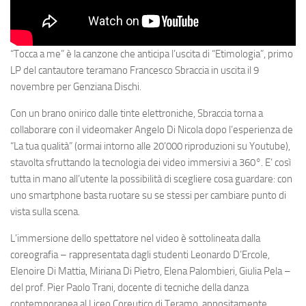
“
Tocca a me
” è la canzone che anticipa l’uscita di “
Etimologia
”, primo
LP del cantautore teramano
Francesco Sbraccia
in uscita il
9
novembre
per
Genziana Dischi.
Con un brano onirico dalle tinte elettroniche, Sbraccia torna a
collaborare con il videomaker Angelo Di Nicola dopo l’esperienza de
“La tua qualità” (ormai intorno alle 20’000 riproduzioni su Youtube),
stavolta sfruttando la tecnologia dei video immersivi a 360°. E’ così
tutta in mano all’utente la possibilità di scegliere cosa guardare: con
uno smartphone basta ruotare su se stessi per cambiare punto di
vista sulla scena.
L’immersione dello spettatore nel video è sottolineata dalla
coreografia – rappresentata dagli studenti Leonardo D’Ercole,
Elenoire Di Mattia, Miriana Di Pietro, Elena Palombieri, Giulia Pela –
del prof. Pier Paolo Trani, docente di tecniche della danza
contemporanea al Liceo Coreutico di Teramo, appositamente