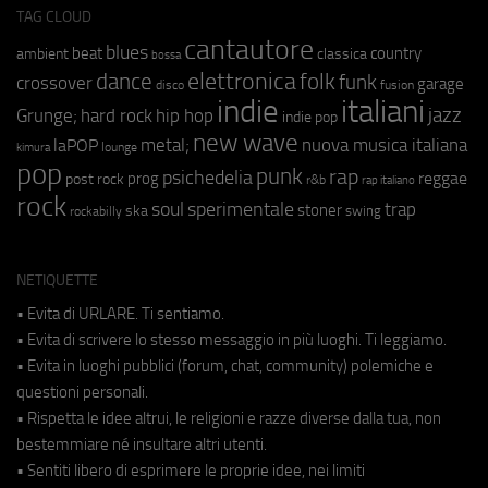
TAG CLOUD
cantautore
blues
beat
country
ambient
classica
bossa
elettronica
dance
folk
funk
crossover
garage
fusion
disco
indie
italiani
jazz
hip hop
Grunge;
hard rock
indie pop
new wave
metal;
nuova musica italiana
laPOP
lounge
kimura
pop
punk
rap
psichedelia
reggae
prog
post rock
r&b
rap italiano
rock
soul
sperimentale
trap
stoner
ska
swing
rockabilly
NETIQUETTE
• Evita di URLARE. Ti sentiamo.
• Evita di scrivere lo stesso messaggio in più luoghi. Ti leggiamo.
• Evita in luoghi pubblici (forum, chat, community) polemiche e
questioni personali.
• Rispetta le idee altrui, le religioni e razze diverse dalla tua, non
bestemmiare né insultare altri utenti.
• Sentiti libero di esprimere le proprie idee, nei limiti