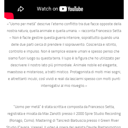
«
“Uomo per metà” descrive l’eterno conflitto tra due facce opposte della
nostra natura, quella animale e quella umana.
– racconta Francesco Setta
–
Non è facile gestire questa guerra interiore, soprattutto quando una
delle due parti cerca di prendere il sopravvento. Coscienza e istinto,
controllo e impulso. Non è semplice essere umani e spesso penso che
siamo fuori luogo su questa terra. Il lupo è la figura che ho utilizzato per
descrivere il nostro lato più primordiale. Animale nobile ed elegante,
maestoso e misterioso, a tratti mistico. Protagonista di molti miei sogni,
e altrettanti incubi, così vividi e reali da lasciarmi spesso con molti punti
interrogativi al mio risveglio.
»
“Uomo per metà”
è stata scritta e composta da
Francesco Setta
,
registrata e mixata da
Max Zanotti
presso il
2000 Spire Studio Recording
(Ronago, Como). Mastering di
Tancredi Barbuscia
presso il
Green River
Studio
(Cavaria, Varese). Il video è opera del regista
Davide Bastanimotion
.