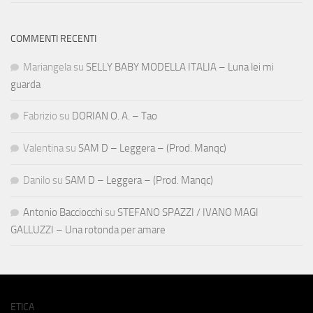
COMMENTI RECENTI
Mariangela
su
SELLY BABY MODELLA ITALIA – Luna lei mi
guarda
Fabrizio
su
DORIAN O. A. – Tao
Valentina
su
SAM D – Leggera – (Prod. Manqc)
Danilo
su
SAM D – Leggera – (Prod. Manqc)
Antonio Bacciocchi
su
STEFANO SPAZZI / IVANO MAGI
GALLUZZI – Una rotonda per amare
ETICA