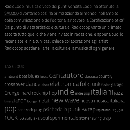
RadioCoop, musica e voce dei punti vendita Coop, ha ottenuto la
SA8000
diventando così "la prima azienda al mondo, nell'ambito
della comunicazione e dell'editoria, a ricevere la Certificazione etica".
Dal punto di vista artistico e culturale, Radiocoop vanta un primato:
ascolta tutto quello che viene inviato in redazione, e appena può, lo
recensisce, e in alcuni casi, chiede collaborazione agli artisti.
Radiocoop sostiene l'arte, la cultura e la musica di ogni genere.
TAG CLOUD
cantautore
blues
beat
country
ambient
classica
bossa
elettronica
dance
folk
funk
crossover
garage
fusion
disco
indie
italiani
jazz
hip hop
Grunge;
hard rock
indie pop
new wave
nuova musica italiana
metal;
laPOP
lounge
kimura
pop
punk
rap
psichedelia
reggae
prog
post rock
r&b
rap italiano
rock
soul
sperimentale
trap
stoner
ska
swing
rockabilly