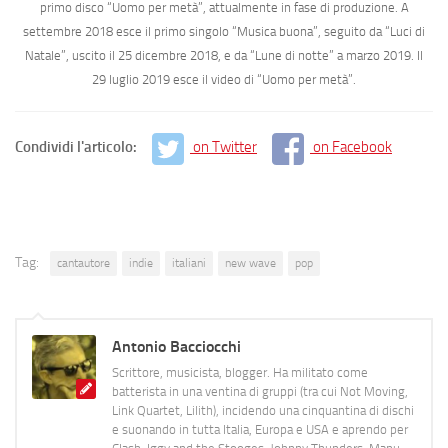
primo disco
“Uomo per metà”
, attualmente in fase di produzione. A
settembre 2018
esce il primo singolo
“Musica buona”
, seguito da
“Luci di
Natale”
, uscito il
25 dicembre 2018
, e da
“Lune di notte”
a
marzo 2019
. Il
29 luglio 2019
esce il video di
“Uomo per metà”
.
Condividi l'articolo:
on Twitter
on Facebook
Tag:
cantautore
indie
italiani
new wave
pop
Antonio Bacciocchi
Scrittore, musicista, blogger. Ha militato come
batterista in una ventina di gruppi (tra cui Not Moving,
Link Quartet, Lilith), incidendo una cinquantina di dischi
e suonando in tutta Italia, Europa e USA e aprendo per