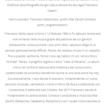
Direttore della fotografia
Giorgio Casa
e assistente alla regia
Francesco
Casarin
.
Hanno suonato:
Francesco Setta
(voce, synth),
Max Zanotti
(chitarre,
synth, programmazioni).
Francesco Setta
nasce a Como il 12 febbraio 1992 e fin dalla più tenera età
vive immerso nella musica grazie alla passione dei sui genitori.
Adolescente, inizia a scrivere i suoi primi testi, valvola di sfogo di un
periodo particolarmente difficile. Parole che restano chiuse in un cassetto
fino a quando, ventenne, forma il duo rap
Calibro VII
con l’amico
Mirco
“Smhate” Mereu
. Il progetto registra il disco
“Vaso di Pandora”
, un album
critico nei confronti della società moderna e del consumismo,
caratterizzato da sonorità e tematiche tipiche di una certa scena hip hop.
Successivamente, il duo decide di evolversi, intraprendendo un nuovo
percorso musicale, cambiando il nome in
Micro De Rua
e collaborando con
il produttore e batterista
Ivan Cristallo
. Nel 2017 Francesco decide di
intraprendere la carriera solista. Conosce il produttore e musicista
Max
Zanotti (
Deasonika, Casablanca, Rezophonic) con il quale inizia a lavorare al