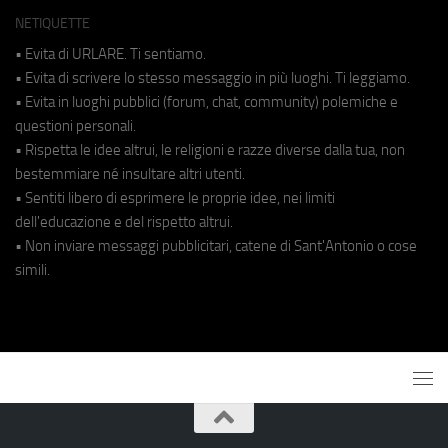
NETIQUETTE
• Evita di URLARE. Ti sentiamo.
• Evita di scrivere lo stesso messaggio in più luoghi. Ti leggiamo.
• Evita in luoghi pubblici (forum, chat, community) polemiche e
questioni personali.
• Rispetta le idee altrui, le religioni e razze diverse dalla tua, non
bestemmiare né insultare altri utenti.
• Sentiti libero di esprimere le proprie idee, nei limiti
dell'educazione e del rispetto altrui.
• Non inviare messaggi pubblicitari, catene di Sant'Antonio o cose
simili.