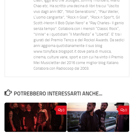
Clash, Iggy and the Stooges, Johnny Thunders, Manu
Chao etc. Ha scritto una decina di libri tra cui "Uscito
vivo dagli anni 80", "Mod Generations", "Paul Weller,
L’uomo cangiante", "Rock n Goal", "Rock n Spor"t, Gil
Scott-Heron Il Bob Dylan Nero" e "Ray Charles- Il genio
senza tempo". Collabora con i mensili “Classic Rock”,
"Vinile" e i quotidiani “Il Manifesto” e “Libertà”. E' tra i
giurati del Premio Tenco e del Rockol Awards. Da sedici
anni aggiorna quotidianamente il suo blog
www.tonyface.blogspot.it dove parla di musica,
cinema, culture varie, sport e con cui ha vinto il Premio
Mei Musicletter del 2016 come miglior blog italiano.
Collabora con Radiocoop dal 2003.
POTREBBERO INTERESSARTI ANCHE...
0
0