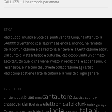
GALLUZZI – Una rotonda per amare
ETICA
RadioCoop, musica e voce dei punti vendita Coop, ha ottenuto la
SA8000
diventando così "la prima azienda al mondo, nell'ambito
della comunicazione e dell'editoria, a ricevere la Certificazione etica".
Dal punto di vista artistico e culturale, Radiocoop vanta un primato:
ascolta tutto quello che viene inviato in redazione, e appena può, lo
recensisce, e in alcuni casi, chiede collaborazione agli artisti.
Radiocoop sostiene l'arte, la cultura e la musica di ogni genere.
TAG CLOUD
cantautore
blues
beat
country
ambient
classica
bossa
elettronica
dance
folk
funk
crossover
garage
fusion
disco
indie
italiani
jazz
hip hop
Grunge;
hard rock