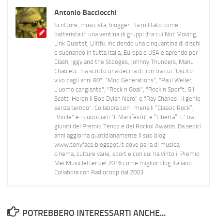
Antonio Bacciocchi
Scrittore, musicista, blogger. Ha militato come
batterista in una ventina di gruppi (tra cui Not Moving,
Link Quartet, Lilith), incidendo una cinquantina di dischi
e suonando in tutta Italia, Europa e USA e aprendo per
Clash, Iggy and the Stooges, Johnny Thunders, Manu
Chao etc. Ha scritto una decina di libri tra cui "Uscito
vivo dagli anni 80", "Mod Generations", "Paul Weller,
L’uomo cangiante", "Rock n Goal", "Rock n Spor"t, Gil
Scott-Heron Il Bob Dylan Nero" e "Ray Charles- Il genio
senza tempo". Collabora con i mensili “Classic Rock”,
"Vinile" e i quotidiani “Il Manifesto” e “Libertà”. E' tra i
giurati del Premio Tenco e del Rockol Awards. Da sedici
anni aggiorna quotidianamente il suo blog
www.tonyface.blogspot.it dove parla di musica,
cinema, culture varie, sport e con cui ha vinto il Premio
Mei Musicletter del 2016 come miglior blog italiano.
Collabora con Radiocoop dal 2003.
POTREBBERO INTERESSARTI ANCHE...