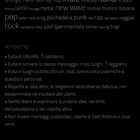
indie pop
new wave
metal;
nuova musica italiana
laPOP
lounge
kimura
pop
punk
rap
psichedelia
reggae
prog
post rock
r&b
rap italiano
rock
soul
sperimentale
trap
stoner
ska
swing
rockabilly
NETIQUETTE
• Evita di URLARE. Ti sentiamo.
• Evita di scrivere lo stesso messaggio in più luoghi. Ti leggiamo.
• Evita in luoghi pubblici (forum, chat, community) polemiche e
questioni personali.
• Rispetta le idee altrui, le religioni e razze diverse dalla tua, non
bestemmiare né insultare altri utenti.
• Sentiti libero di esprimere le proprie idee, nei limiti
dell'educazione e del rispetto altrui.
• Non inviare messaggi pubblicitari, catene di Sant'Antonio o cose
simili.