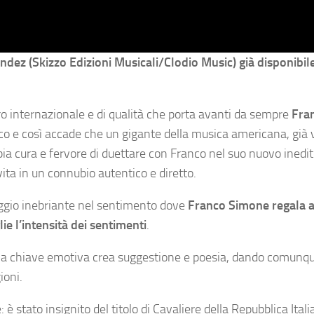
ez (Skizzo Edizioni Musicali/Clodio Music) già disponibile
iro internazionale e di qualità che porta avanti da sempre
Fra
ico e così accade che un gigante della musica americana, già v
ia cura e fervore di duettare con Franco nel suo nuovo inedit
ita in un connubio autentico e diretto.
aggio inebriante nel sentimento dove
Franco Simone regala a
e l’intensità dei sentimenti
.
a la chiave emotiva crea suggestione e poesia, dando comunq
gioni.
stato insignito del titolo di Cavaliere della Repubblica Itali