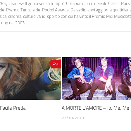
Ray Charles- Il genio senza tempo". Collabora con i mensili “Classic Rock”,
urati del Premio Tenco e del Rockol Awards. Da sedici anni aggiorna quotidia
a, cinema, culture varie, sport e con cui ha vinto il Premio Mei Musiclett
ocoop dal 2003.
0
acile Preda
A MORTE L’AMORE – Io, Me, Me 
27/10/2019