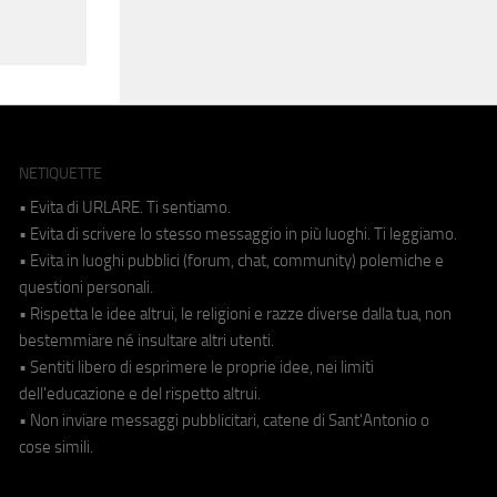
NETIQUETTE
• Evita di URLARE. Ti sentiamo.
• Evita di scrivere lo stesso messaggio in più luoghi. Ti leggiamo.
• Evita in luoghi pubblici (forum, chat, community) polemiche e
questioni personali.
• Rispetta le idee altrui, le religioni e razze diverse dalla tua, non
bestemmiare né insultare altri utenti.
• Sentiti libero di esprimere le proprie idee, nei limiti
dell'educazione e del rispetto altrui.
• Non inviare messaggi pubblicitari, catene di Sant'Antonio o
cose simili.