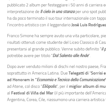
pubblicato 2 album per festeggiare i 50 anni di carriera e
interpretazione de
Il cielo in una stanza
per uno spot pubb
ha da poco terminato il suo tour internazionale con tappa
l’incontro artistico con il leggendario
José Luis Rodrìgue
Franco Simone ha sempre avuto una vita particolare, piena d
risultati ottenuti come studente del Liceo Classico di Cas
presentarsi al grande pubblico. Venne subito definito “
il 
potrebbe avere per titolo “
Dal Salento alle Ande
“.
Dopo aver venduto milioni di dischi nel nostro paese, Fr
soprattutto in America Latina. Due
Telegatti di
“
Sorrisi 
ad Honorem in “
Economia e Tecnica della Comunicazione
ad Atene, col disco “
Eliòpolis
“, per il
miglior album di mus
al
Festival di
Viña del Mar
(il più importante dell’America
Argentina, Corea, Cile, riassumono una carriera artisti