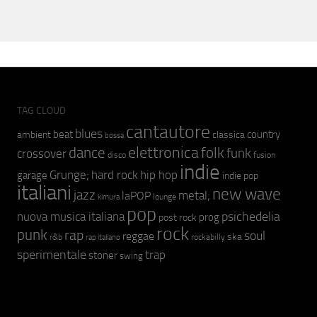
TAG CLOUD
cantautore
blues
beat
country
ambient
classica
bossa
elettronica
dance
folk
funk
crossover
fusion
disco
indie
hip hop
Grunge;
hard rock
garage
indie pop
italiani
new wave
jazz
metal;
laPOP
lounge
kimura
pop
psichedelia
nuova musica italiana
prog
post rock
rock
punk
rap
soul
reggae
ska
r&b
rockabilly
rap italiano
sperimentale
trap
stoner
swing