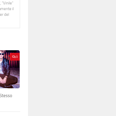
 "Vinile"
namente il
er del
0
Stesso