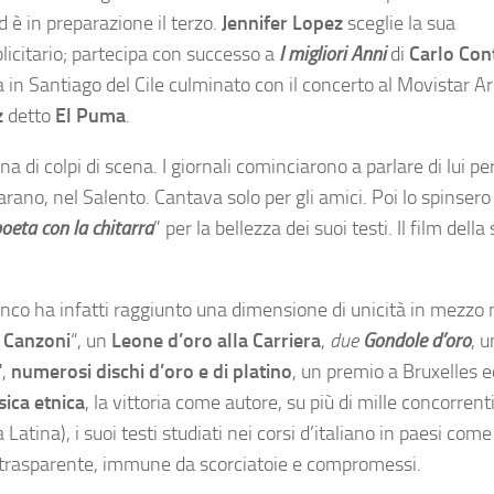
d è in preparazione il terzo.
Jennifer Lopez
sceglie la sua
licitario; partecipa con successo a
I migliori Anni
di
Carlo Con
 in Santiago del Cile culminato con il concerto al Movistar A
z
detto
El Puma
.
i colpi di scena. I giornali cominciarono a parlare di lui per i
arano, nel Salento. Cantava solo per gli amici. Poi lo spinsero
poeta con la chitarra
” per la bellezza dei suoi testi. Il film della
anco ha infatti raggiunto una dimensione di unicità in mezzo
e Canzoni
“, un
Leone d’oro alla Carriera
,
due
Gondole d’oro
, 
“
,
numerosi dischi d’oro e di platino
, un premio a Bruxelles e
ica etnica
, la vittoria come autore, su più di mille concorrenti
 Latina), i suoi testi studiati nei corsi d’italiano in paesi com
ca trasparente, immune da scorciatoie e compromessi.