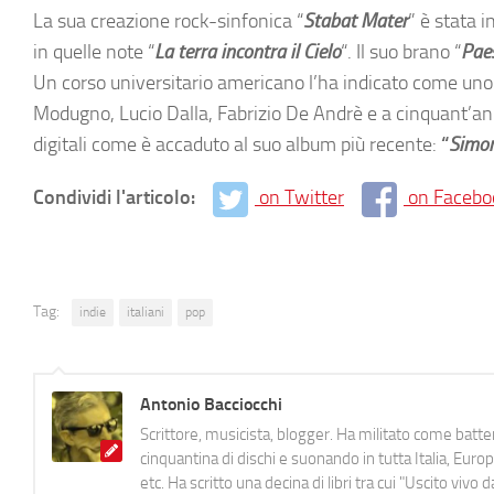
La sua creazione rock-sinfonica “
Stabat Mater
” è stata 
in quelle note “
La terra incontra il Cielo
“. Il suo brano “
Pae
Un corso universitario americano l’ha indicato come uno
Modugno, Lucio Dalla, Fabrizio De Andrè e a cinquant’anni 
digitali come è accaduto al suo album più recente:
“
Simon
Condividi l'articolo:
on Twitter
on Facebo
Tag:
indie
italiani
pop
Antonio Bacciocchi
Scrittore, musicista, blogger. Ha militato come batter
cinquantina di dischi e suonando in tutta Italia, E
etc. Ha scritto una decina di libri tra cui "Uscito viv