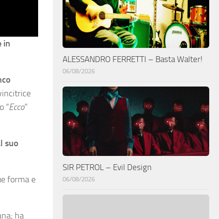
 in
ALESSANDRO FERRETTI – Basta Walter!
06/08/2026
nco
incitrice
o “
Ecco
”
l suo
SIR PETROL – Evil Design
ue forma e
06/08/2026
ana; ha