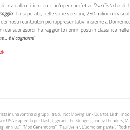
indicata dalla critica come un’opera perfetta.
Don Ciotti
ha dich
saggio
” ha superato, nelle varie versioni, 250 milioni di visual
 dei nostri cantautori più rappresentativi insieme a Domenic
dai suoi esordi, ha raggiunto i primi posti in classifica nelle
e… è il cognome
“.
ok
ista in una ventina di gruppi (tra cui Not Moving, Link Quartet, Lilith), inc
uropa e USA e aprendo per Clash, Iggy and the Stooges, Johnny Thunders, 
o dagli anni 80", "Mod Generations", "Paul Weller, L’uomo cangiante", "Rock n