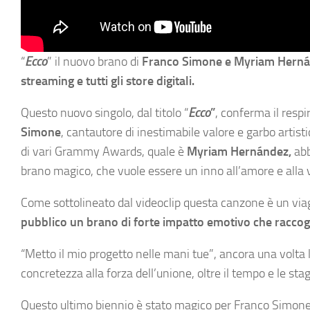
“
Ecco
” il nuovo brano di
Franco Simone e
Myriam Hernánd
streaming e tutti gli store digitali.
Questo nuovo singolo, dal titolo “
Ecco
”
, conferma il resp
Simone
, cantautore di inestimabile valore e garbo artist
di vari Grammy Awards, quale è
Myriam Hernández,
abb
brano magico, che vuole essere un inno all’amore e alla v
Come sottolineato dal videoclip questa canzone è un vi
pubblico un brano di forte impatto emotivo che raccogli
“Metto il mio progetto nelle mani tue”, ancora una volt
concretezza alla forza dell’unione, oltre il tempo e le sta
Questo ultimo biennio è stato magico per Franco Simone: è 