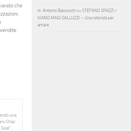
iarato che
Antonio Bacciocchi
su
STEFANO SPAZZI /
izzazioni.
IVANO MAGI GALLUZZI – Una rotonda per
o
amare
 vendite
idendo una
Manu Chao
 Goal",