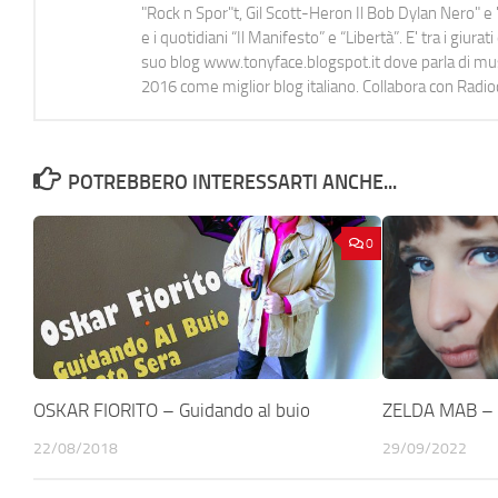
"Rock n Spor"t, Gil Scott-Heron Il Bob Dylan Nero" e "
e i quotidiani “Il Manifesto” e “Libertà”. E' tra i gi
suo blog www.tonyface.blogspot.it dove parla di music
2016 come miglior blog italiano. Collabora con Radi
POTREBBERO INTERESSARTI ANCHE...
0
OSKAR FIORITO – Guidando al buio
ZELDA MAB – F
22/08/2018
29/09/2022