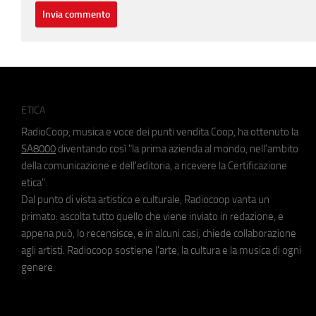
ETICA
RadioCoop, musica e voce dei punti vendita Coop, ha ottenuto la
SA8000
diventando così "la prima azienda al mondo, nell'ambito
della comunicazione e dell'editoria, a ricevere la Certificazione
etica".
Dal punto di vista artistico e culturale, Radiocoop vanta un
primato: ascolta tutto quello che viene inviato in redazione, e
appena può, lo recensisce, e in alcuni casi, chiede collaborazione
agli artisti. Radiocoop sostiene l'arte, la cultura e la musica di ogni
genere.