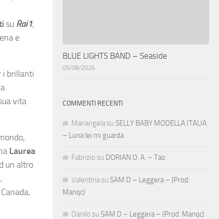
ti
su
Rai1
;
rena e
BLUE LIGHTS BAND – Seaside
05/08/2026
 brillanti
 a
 sua vita
COMMENTI RECENTI
Mariangela
su
SELLY BABY MODELLA ITALIA
– Luna lei mi guarda
 mondo,
una
Laurea
Fabrizio
su
DORIAN O. A. – Tao
d un altro
,
Valentina
su
SAM D – Leggera – (Prod.
e Canada,
Manqc)
Danilo
su
SAM D – Leggera – (Prod. Manqc)