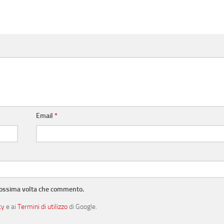
Email
*
prossima volta che commento.
cy
e ai
Termini di utilizzo
di Google.