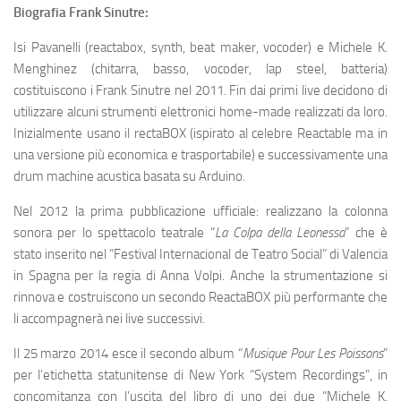
Biografia Frank Sinutre:
Isi Pavanelli (reactabox, synth, beat maker, vocoder) e Michele K.
Menghinez (chitarra, basso, vocoder, lap steel, batteria)
costituiscono i Frank Sinutre nel 2011. Fin dai primi live decidono di
utilizzare alcuni strumenti elettronici home-made realizzati da loro.
Inizialmente usano il rectaBOX (ispirato al celebre Reactable ma in
una versione più economica e trasportabile) e successivamente una
drum machine acustica basata su Arduino.
Nel 2012 la prima pubblicazione ufficiale: realizzano la colonna
sonora per lo spettacolo teatrale “
La Colpa della Leonessa
” che è
stato inserito nel “Festival Internacional de Teatro Social” di Valencia
in Spagna per la regia di Anna Volpi. Anche la strumentazione si
rinnova e costruiscono un secondo ReactaBOX più performante che
li accompagnerà nei live successivi.
Il 25 marzo 2014 esce il secondo album “
Musique Pour Les Poissons
”
per l’etichetta statunitense di New York “System Recordings”, in
concomitanza con l’uscita del libro di uno dei due “Michele K.