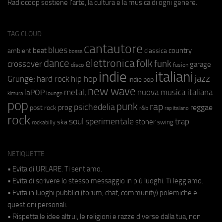
Radiocoop sostiene l'arte, la cultura e la musica di ogni genere.
TAG CLOUD
cantautore
blues
beat
country
ambient
classica
bossa
elettronica
dance
folk
funk
crossover
garage
fusion
disco
indie
italiani
jazz
hip hop
Grunge;
hard rock
indie pop
new wave
metal;
nuova musica italiana
laPOP
lounge
kimura
pop
punk
rap
psichedelia
reggae
prog
post rock
r&b
rap italiano
rock
soul
sperimentale
trap
stoner
ska
swing
rockabilly
NETIQUETTE
• Evita di URLARE. Ti sentiamo.
• Evita di scrivere lo stesso messaggio in più luoghi. Ti leggiamo.
• Evita in luoghi pubblici (forum, chat, community) polemiche e
questioni personali.
• Rispetta le idee altrui, le religioni e razze diverse dalla tua, non