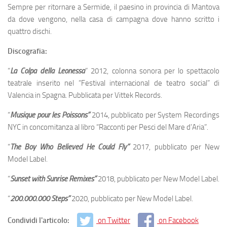
Sempre per ritornare a Sermide, il paesino in provincia di Mantova
da dove vengono, nella casa di campagna dove hanno scritto i
quattro dischi.
Discografia:
“
La Colpa della Leonessa
” 2012, colonna sonora per lo spettacolo
teatrale inserito nel “Festival internacional de teatro social” di
Valencia in Spagna. Pubblicata per Vittek Records.
“
Musique pour les Poissons”
2014, pubblicato per System Recordings
NYC in concomitanza al libro “Racconti per Pesci del Mare d’Aria”.
“
The Boy Who Believed He Could Fly”
2017, pubblicato per New
Model Label.
“
Sunset with Sunrise Remixes”
2018, pubblicato per New Model Label.
“
200.000.000 Steps”
2020, pubblicato per New Model Label.
Condividi l'articolo:
on Twitter
on Facebook