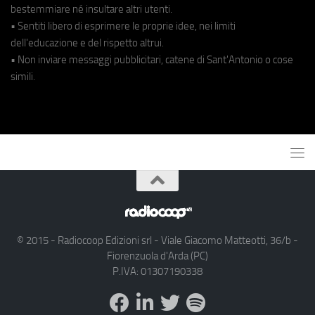
bestemmiare né insultare altri utenti.
• Sentiti libero di esprimere le proprie idee, nei limiti
dell'educazione e del rispetto altrui.
• Non inviare messaggi pubblicitari, catene di Sant'Antonio o cose
simili.
© 2015 - Radiocoop Edizioni srl - Viale Giacomo Matteotti, 36/b -
Fiorenzuola d'Arda (PC)
P.IVA: 01307190338