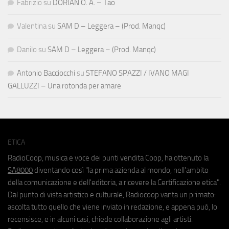
Fabrizio
su
DORIAN O. A. – Tao
Valentina
su
SAM D – Leggera – (Prod. Manqc)
Danilo
su
SAM D – Leggera – (Prod. Manqc)
Antonio Bacciocchi
su
STEFANO SPAZZI / IVANO MAGI
GALLUZZI – Una rotonda per amare
ETICA
RadioCoop, musica e voce dei punti vendita Coop, ha ottenuto la
SA8000
diventando così "la prima azienda al mondo, nell'ambito
della comunicazione e dell'editoria, a ricevere la Certificazione etica".
Dal punto di vista artistico e culturale, Radiocoop vanta un primato:
ascolta tutto quello che viene inviato in redazione, e appena può, lo
recensisce, e in alcuni casi, chiede collaborazione agli artisti.