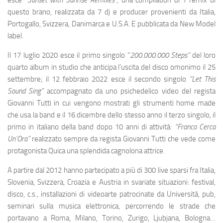
questo brano, realizzata da 7 dj e producer provenienti da Italia,
Portogallo, Svizzera, Danimarca e U.S.A. E pubblicata da New Model
label.
Il 17 luglio 2020 esce il primo singolo “
200.000.000 Steps”
del loro
quarto album in studio che anticipa l’uscita del disco omonimo il 25
settembre;
il 12 febbraio 2022 esce il secondo singolo
“Let This
Sound Sing”
accompagnato da uno psichedelico video del regista
Giovanni Tutti in cui vengono mostrati gli strumenti home made
che usa la band e il 16 dicembre dello stesso anno il terzo singolo, il
primo in italiano della band dopo 10 anni di attività:
“Franco Cerca
Un’Ora”
realizzato sempre da regista Giovanni Tutti che vede come
protagonista Quica una splendida cagnolona attrice.
A partire dal 2012 hanno partecipato a più di 300 live sparsi fra Italia,
Slovenia, Svizzera, Croazia e Austria in svariate situazioni: festival,
disco, c.s., installazioni di videoarte patrocinate da Università, pub,
seminari sulla musica elettronica, percorrendo le strade che
portavano a Roma, Milano, Torino, Zurigo, Ljubjana, Bologna…