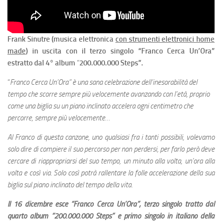
Frank Sinutre (musica elettronica
con strumenti elettronici home
made
) in uscita con il terzo singolo “Franco Cerca Un’Ora”
estratto dal 4° album
“
200.000.000 Steps”.
“
Franco Cerca Un’Ora” è una sana celebrazione dell’inesorabilità del
tempo che scorre sempre più velocemente avanzando con l’età, proprio
come una biglia su un piano inclinato accelera ogni centimetro che
percorre, sempre più velocemente…
Al Franco di questa canzone, uno qualsiasi fra i tanti possibili, volevamo
solo dire di compiere il suo percorso per non perdersi, per farlo però deve
cercare di riappropriarsi del suo tempo, un minuto alla volta, un’ora alla
volta e così via. Solo così potrà rallentare la folle accelerazione della sua
biglia sul piano inclinato del tempo della vita.
Il 16 dicembre esce “Franco Cerca Un’Ora”, terzo singolo tratto dal
quarto album “200.000.000 Steps” e primo singolo in italiano della