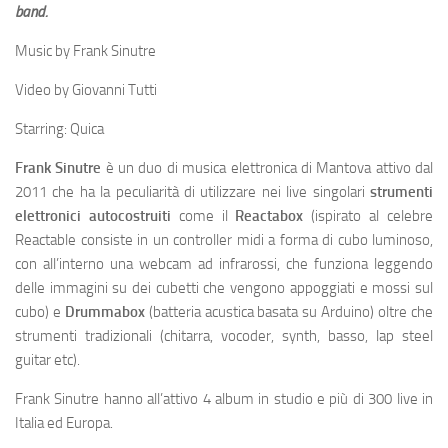
band.
Music by Frank Sinutre
Video by Giovanni Tutti
Starring: Quica
Frank Sinutre
è un duo di musica elettronica di Mantova attivo dal
2011 che ha la peculiarità di utilizzare nei live singolari
strumenti
elettronici autocostruiti
come il
R
eactabox
(ispirato al celebre
Reactable consiste in un controller midi a forma di cubo luminoso,
con all’interno una webcam ad infrarossi, che funziona leggendo
delle immagini su dei cubetti che vengono appoggiati e mossi sul
cubo) e
Drummabox
(batteria acustica basata su Arduino) oltre che
strumenti tradizionali (chitarra, vocoder, synth, basso, lap steel
guitar etc).
Frank Sinutre hanno all’attivo 4 album in studio e più di 300 live in
Italia ed Europa.