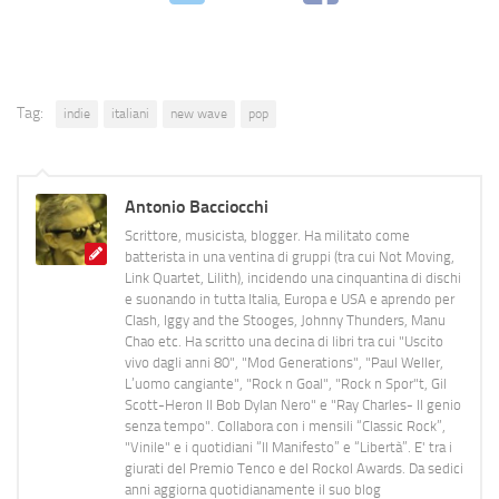
Tag:
indie
italiani
new wave
pop
Antonio Bacciocchi
Scrittore, musicista, blogger. Ha militato come
batterista in una ventina di gruppi (tra cui Not Moving,
Link Quartet, Lilith), incidendo una cinquantina di dischi
e suonando in tutta Italia, Europa e USA e aprendo per
Clash, Iggy and the Stooges, Johnny Thunders, Manu
Chao etc. Ha scritto una decina di libri tra cui "Uscito
vivo dagli anni 80", "Mod Generations", "Paul Weller,
L’uomo cangiante", "Rock n Goal", "Rock n Spor"t, Gil
Scott-Heron Il Bob Dylan Nero" e "Ray Charles- Il genio
senza tempo". Collabora con i mensili “Classic Rock”,
"Vinile" e i quotidiani “Il Manifesto” e “Libertà”. E' tra i
giurati del Premio Tenco e del Rockol Awards. Da sedici
anni aggiorna quotidianamente il suo blog