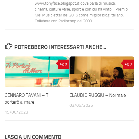
www.tonyface.blogspot.it dove parla di musica,
cinema, culture varie, sport e con cui ha vinto il Premio
Mei Musicletter del 2016 come miglior blog italiano.
Collabora con Radiocoop dal 2003.
POTREBBERO INTERESSARTI ANCHE...
0
0
GENNARO TAVANI – Ti
CLAUDIO RUGGIU – Normale
porterò al mare
03/05/2025
19/06/2023
LASCIA UN COMMENTO