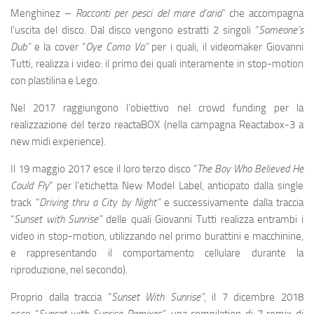
Menghinez –
Racconti per pesci del mare d’aria
” che accompagna
l’uscita del disco. Dal disco vengono estratti 2 singoli “
Someone’s
Dub”
e la cover “
Oye Como Va”
per i quali, il videomaker Giovanni
Tutti, realizza i video: il primo dei quali interamente in stop-motion
con plastilina e Lego.
Nel 2017 raggiungono l’obiettivo nel crowd funding per la
realizzazione del terzo reactaBOX (nella campagna Reactabox-3 a
new midi experience).
Il 19 maggio 2017 esce il loro terzo disco “
The Boy Who Believed He
Could Fly
” per l’etichetta New Model Label, anticipato dalla single
track “
Driving thru a City by Night”
e successivamente dalla traccia
“
Sunset with Sunrise”
delle quali Giovanni Tutti realizza entrambi i
video in stop-motion, utilizzando nel primo burattini e macchinine,
e rappresentando il comportamento cellulare durante la
riproduzione, nel secondo).
Proprio dalla traccia “
Sunset With Sunrise”
, il 7 dicembre 2018
esce “
Sunset with Sunrise Remixes”,
una compilation di 7 remix di