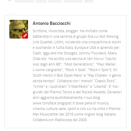
Antonio Bacciocchi
Scrittore, musicista, blogger. Ha militato come
batterista in una ventina di gruppi (tra cui Not Moving,
Link Quartet, Lilith), incidendo una cinquantina di dischi
e suonando in tutta Italia, Europa e USA e aprendo per
Clash, Iggy and the Stooges, Johnny Thunders, Manu
Chao etc. Ha scritto una decina di libri tra cui "Uscito
vivo dagli anni 80", "Mod Generations", "Paul Weller,
L’uomo cangiante", "Rock n Goal", "Rock n Spor"t, Gil
Scott-Heron Il Bob Dylan Nero" e "Ray Charles- Il genio
senza tempo". Collabora con i mensili “Classic Rock”,
"Vinile" e i quotidiani “Il Manifesto” e “Libertà”. E' tra i
giurati del Premio Tenco e del Rockol Awards. Da sedici
anni aggiorna quotidianamente il suo blog
www.tonyface.blogspot.it dove parla di musica,
cinema, culture varie, sport e con cui ha vinto il Premio
Mei Musicletter del 2016 come miglior blog italiano.
Collabora con Radiocoop dal 2003.