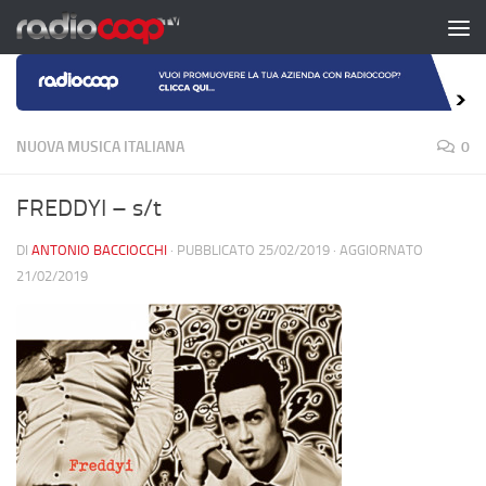
Salta al contenuto
NUOVA MUSICA ITALIANA
0
FREDDYI – s/t
DI
ANTONIO BACCIOCCHI
· PUBBLICATO
25/02/2019
· AGGIORNATO
21/02/2019