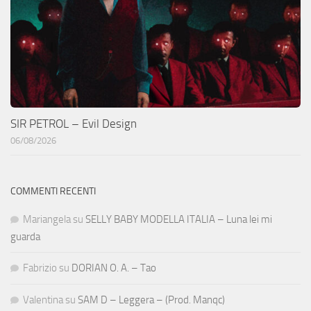
SIR PETROL – Evil Design
06/08/2026
COMMENTI RECENTI
Mariangela
su
SELLY BABY MODELLA ITALIA – Luna lei mi
guarda
Fabrizio
su
DORIAN O. A. – Tao
Valentina
su
SAM D – Leggera – (Prod. Manqc)