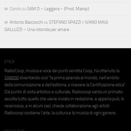
Danilo
su
SAM D – Leggera – (Prod. Manqc)
Antonio Bacciocchi
su
STEFANO SPAZZI / IVANO MAGI
GALLUZZI – Una rotonda per amare
ETICA
RadioCoop, musica e voce dei punti vendita Coop, ha ottenuto la
SA8000
diventando così "la prima azienda al mondo, nell'ambito
della comunicazione e dell'editoria, a ricevere la Certificazione etica".
Dal punto di vista artistico e culturale, Radiocoop vanta un primato:
ascolta tutto quello che viene inviato in redazione, e appena può, lo
recensisce, e in alcuni casi, chiede collaborazione agli artisti.
Radiocoop sostiene l'arte, la cultura e la musica di ogni genere.