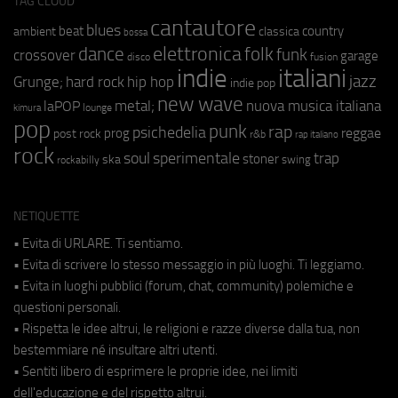
TAG CLOUD
cantautore
blues
beat
country
ambient
classica
bossa
elettronica
dance
folk
funk
crossover
garage
fusion
disco
indie
italiani
jazz
hip hop
Grunge;
hard rock
indie pop
new wave
metal;
nuova musica italiana
laPOP
lounge
kimura
pop
punk
rap
psichedelia
reggae
prog
post rock
r&b
rap italiano
rock
soul
sperimentale
trap
stoner
ska
swing
rockabilly
NETIQUETTE
• Evita di URLARE. Ti sentiamo.
• Evita di scrivere lo stesso messaggio in più luoghi. Ti leggiamo.
• Evita in luoghi pubblici (forum, chat, community) polemiche e
questioni personali.
• Rispetta le idee altrui, le religioni e razze diverse dalla tua, non
bestemmiare né insultare altri utenti.
• Sentiti libero di esprimere le proprie idee, nei limiti
dell'educazione e del rispetto altrui.