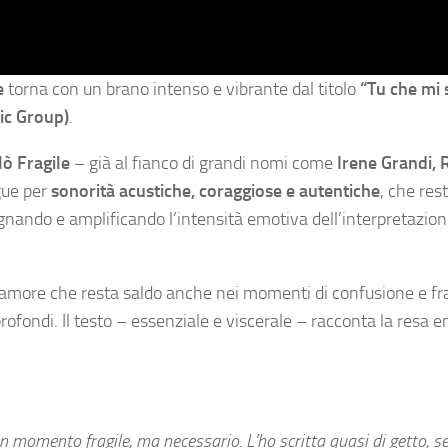
e
torna con un brano intenso e vibrante dal titolo
“Tu che mi 
ic Group)
.
lò Fragile
– già al fianco di grandi nomi come
Irene Grandi, 
ngue per
sonorità acustiche, coraggiose e autentiche
, che res
nando e amplificando l’intensità emotiva dell’interpretazio
n amore che resta saldo anche nei momenti di confusione e fra
profondi. Il testo – essenziale e viscerale – racconta la resa e
 momento fragile, ma necessario. L’ho scritta quasi di getto, s