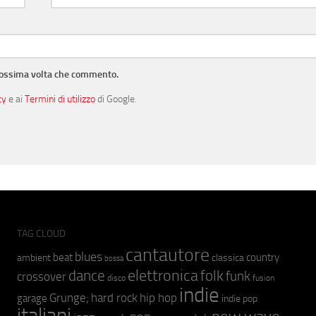
prossima volta che commento.
cy
e ai
Termini di utilizzo
di Google.
TAG CLOUD
cantautore
blues
beat
country
ambient
classica
bossa
elettronica
dance
folk
funk
crossover
fusion
disco
indie
hip hop
Grunge;
hard rock
garage
indie pop
italiani