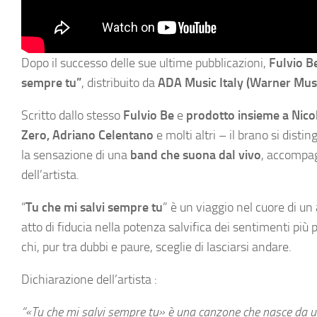
Dopo il successo delle sue ultime pubblicazioni,
Fulvio B
sempre tu”
, distribuito da
ADA Music Italy (Warner Mus
Scritto dallo stesso
Fulvio Be
e
prodotto insieme a Nico
Zero, Adriano Celentano
e molti altri – il brano si disti
la sensazione di una
band che suona dal vivo
, accompag
dell’artista.
“
Tu che mi salvi sempre tu
” è un viaggio nel cuore di u
atto di fiducia nella potenza salvifica dei sentimenti più 
chi, pur tra dubbi e paure, sceglie di lasciarsi andare.
Dichiarazione dell’artista :
“«Tu che mi salvi sempre tu» è una canzone che nasce da un