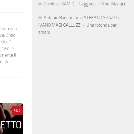
Danilo
su
SAM D – Leggera – (Prod. Manqc)
Antonio Bacciocchi
su
STEFANO SPAZZI /
IVANO MAGI GALLUZZI – Una rotonda per
idendo una
amare
Manu Chao
 Goal",
 "Vinile"
namente il
er del
0