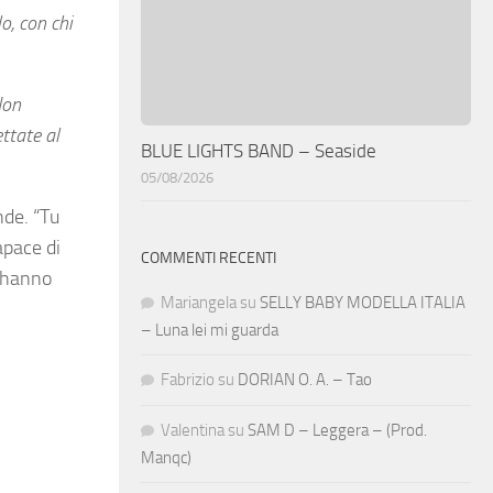
o, con chi
Non
ttate al
BLUE LIGHTS BAND – Seaside
05/08/2026
de. “Tu
apace di
COMMENTI RECENTI
y hanno
Mariangela
su
SELLY BABY MODELLA ITALIA
– Luna lei mi guarda
Fabrizio
su
DORIAN O. A. – Tao
Valentina
su
SAM D – Leggera – (Prod.
Manqc)