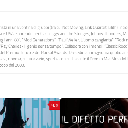
ista in una ventina di gruppi (tra cui Not Moving, Link Quartet, Lilith), inc
uropa e USA e aprendo per Clash, Iggy and the Stooges, Johnny Thunders, 
o dagli anni 80", "Mod Generations", "Paul Weller, L’uomo cangiante", "Rock n
Ray Charles- Il genio senza tempo". Collabora con i mensili “Classic Rock”,
urati del Premio Tenco e del Rockol Awards. Da sedici anni aggiorna quotidia
a, cinema, culture varie, sport e con cui ha vinto il Premio Mei Musiclett
ocoop dal 2003.
0