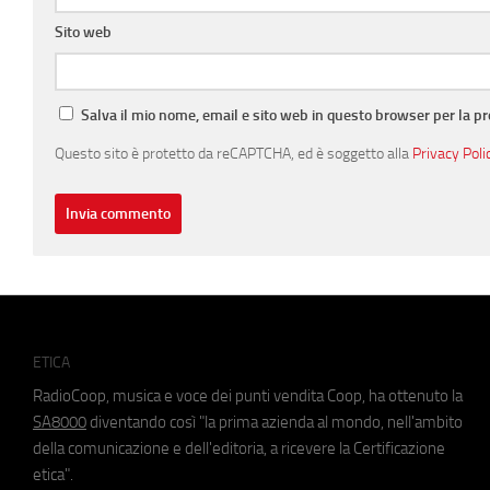
Sito web
Salva il mio nome, email e sito web in questo browser per la 
Questo sito è protetto da reCAPTCHA, ed è soggetto alla
Privacy Poli
ETICA
RadioCoop, musica e voce dei punti vendita Coop, ha ottenuto la
SA8000
diventando così "la prima azienda al mondo, nell'ambito
della comunicazione e dell'editoria, a ricevere la Certificazione
etica".