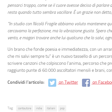
pensarci troppo, come se il cuore avesse deciso di parlare d
resta quando tutto sembra vacillare. È un grazie non detto
“In studio con Nicolò Fragile abbiamo voluto mantenere quel
cercavamo la perfezione, ma la vibrazione giusta. Spero che
vento, e magari trovare anche lui qualcuno che lo salvi, ogni
Un brano che fonde poesia e immediatezza, con un arran
che mi salvi sempre tu” è un nuovo tassello di un percors
scrivere canzoni che colpiscono l’anima, percorso che pr
raggiunto punte di 60.000 ascoltatori mensili e brani, 
Condividi l'articolo:
on Twitter
on Facebo
Tag:
cantautore
indie
italiani
pop