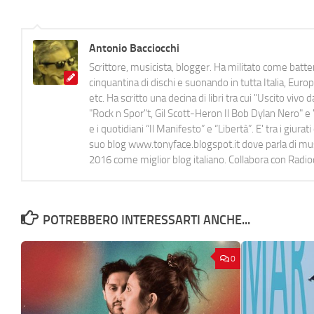
Antonio Bacciocchi
Scrittore, musicista, blogger. Ha militato come batter
cinquantina di dischi e suonando in tutta Italia, E
etc. Ha scritto una decina di libri tra cui "Uscito viv
"Rock n Spor"t, Gil Scott-Heron Il Bob Dylan Nero" e "
e i quotidiani “Il Manifesto” e “Libertà”. E' tra i gi
suo blog www.tonyface.blogspot.it dove parla di music
2016 come miglior blog italiano. Collabora con Radi
POTREBBERO INTERESSARTI ANCHE...
0