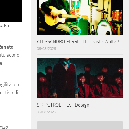
salvi
ALESSANDRO FERRETTI – Basta Walter!
Renato
06/08/2026
tituiscono
ne
gilità, un
motiva di
SIR PETROL – Evil Design
06/08/2026
enza