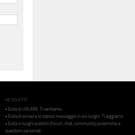
NETIQUETTE
• Evita di URLARE. Ti sentiamo.
• Evita di scrivere lo stesso messaggio in più luoghi. Ti leggiamo.
• Evita in luoghi pubblici (forum, chat, community) polemiche e
questioni personali.