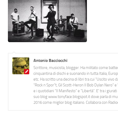
Antonio Bacciocchi
Scrittore, musicista, blogger. Ha militato come batter
cinquantina di dischi e suonando in tutta Italia, E
etc. Ha scritto una decina di libri tra cui "Uscito viv
"Rock n Spor"t, Gil Scott-Heron Il Bob Dylan Nero" e "
e i quotidiani “Il Manifesto” e “Libertà”. E' tra i gi
suo blog www.tonyface.blogspot.it dove parla di music
2016 come miglior blog italiano. Collabora con Radi