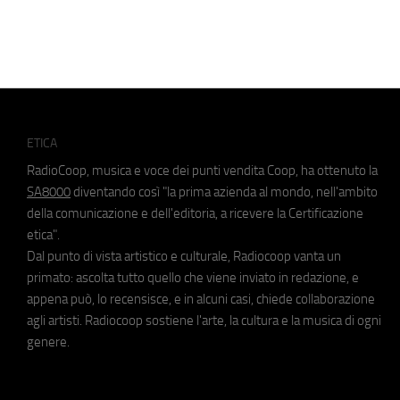
ETICA
RadioCoop, musica e voce dei punti vendita Coop, ha ottenuto la
SA8000
diventando così "la prima azienda al mondo, nell'ambito
della comunicazione e dell'editoria, a ricevere la Certificazione
etica".
Dal punto di vista artistico e culturale, Radiocoop vanta un
primato: ascolta tutto quello che viene inviato in redazione, e
appena può, lo recensisce, e in alcuni casi, chiede collaborazione
agli artisti. Radiocoop sostiene l'arte, la cultura e la musica di ogni
genere.