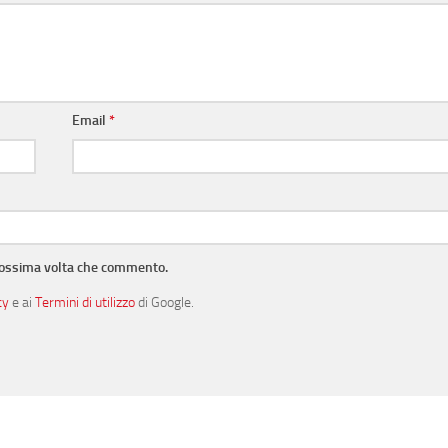
Email
*
prossima volta che commento.
cy
e ai
Termini di utilizzo
di Google.