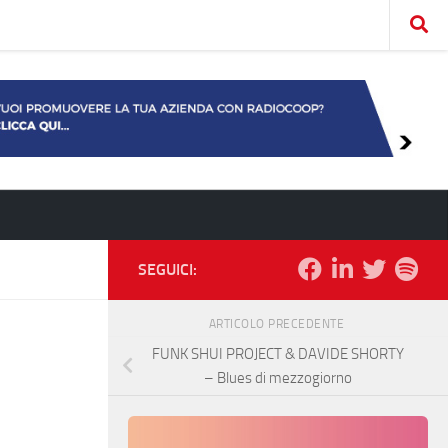
SEGUICI:
ARTICOLO PRECEDENTE
FUNK SHUI PROJECT & DAVIDE SHORTY
– Blues di mezzogiorno