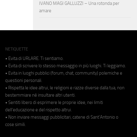
IVANO MAGI GALLUZZI – Una rotonda per
amare
NETIQUETTE
• Evita di URLARE. Ti sentiamo.
• Evita di scrivere lo stesso messaggio in più luoghi. Ti leggiamo.
• Evita in luoghi pubblici (forum, chat, community) polemiche e
questioni personali.
• Rispetta le idee altrui, le religioni e razze diverse dalla tua, non
bestemmiare né insultare altri utenti.
• Sentiti libero di esprimere le proprie idee, nei limiti
dell'educazione e del rispetto altrui.
• Non inviare messaggi pubblicitari, catene di Sant'Antonio o
cose simili.