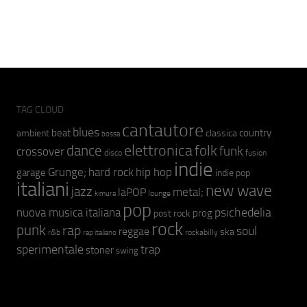
TAG CLOUD
cantautore
blues
beat
country
ambient
classica
bossa
elettronica
dance
folk
funk
crossover
fusion
disco
indie
hip hop
Grunge;
hard rock
garage
indie pop
italiani
new wave
jazz
metal;
laPOP
lounge
kimura
pop
psichedelia
nuova musica italiana
prog
post rock
rock
punk
rap
soul
reggae
ska
r&b
rockabilly
rap italiano
sperimentale
trap
stoner
swing