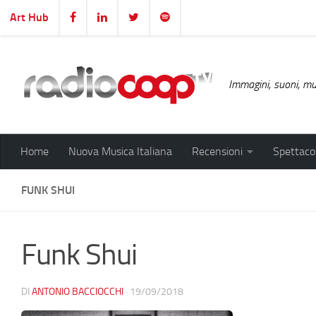
Art Hub
Salta al contenuto
Immagini, suoni, mus
Home
Nuova Musica Italiana
Recensioni
Spettacol
FUNK SHUI
Funk Shui
DI
ANTONIO BACCIOCCHI
·
19/09/2018