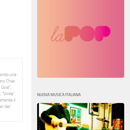
idendo una
Manu Chao
 Goal",
 "Vinile"
NUOVA MUSICA ITALIANA
namente il
er del