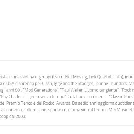
ista in una ventina di gruppi (tra cui Not Moving, Link Quartet, Lilith), inc
uropa e USA e aprendo per Clash, Iggy and the Stooges, Johnny Thunders, 
o dagli anni 80", "Mod Generations", "Paul Weller, L’uomo cangiante", "Rock n
Ray Charles- Il genio senza tempo". Collabora con i mensili “Classic Rock”,
urati del Premio Tenco e del Rockol Awards. Da sedici anni aggiorna quotidia
a, cinema, culture varie, sport e con cui ha vinto il Premio Mei Musiclett
ocoop dal 2003.