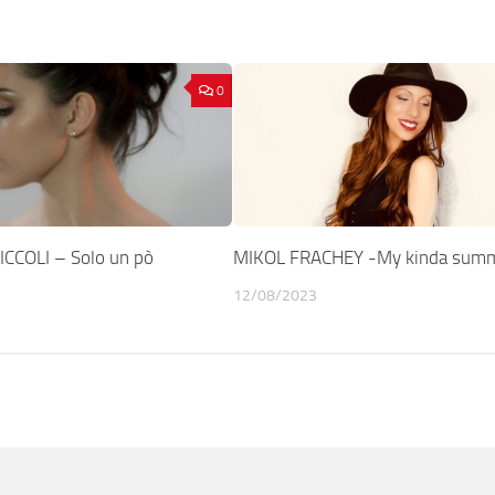
0
CCOLI – Solo un pò
MIKOL FRACHEY -My kinda sum
12/08/2023