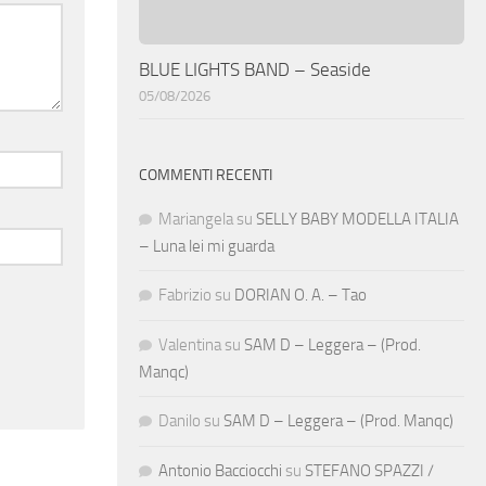
BLUE LIGHTS BAND – Seaside
05/08/2026
COMMENTI RECENTI
Mariangela
su
SELLY BABY MODELLA ITALIA
– Luna lei mi guarda
Fabrizio
su
DORIAN O. A. – Tao
Valentina
su
SAM D – Leggera – (Prod.
Manqc)
Danilo
su
SAM D – Leggera – (Prod. Manqc)
Antonio Bacciocchi
su
STEFANO SPAZZI /